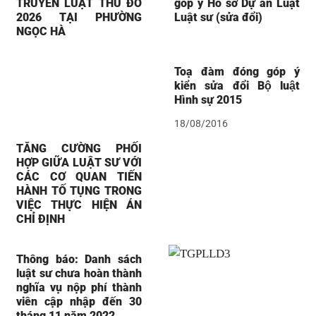
TRUYỀN LUẬT THỦ ĐÔ
góp ý Hồ sơ Dự án Luật
2026 TẠI PHƯỜNG
Luật sư (sửa đổi)
NGỌC HÀ
Toạ đàm đóng góp ý
kiển sửa đổi Bộ luật
Hình sự 2015
18/08/2016
TĂNG CƯỜNG PHỐI
HỢP GIỮA LUẬT SƯ VỚI
CÁC CƠ QUAN TIẾN
HÀNH TỐ TỤNG TRONG
VIỆC THỰC HIỆN ÁN
CHỈ ĐỊNH
Thông báo: Danh sách
luật sư chưa hoàn thành
nghĩa vụ nộp phí thành
viên cập nhập đến 30
tháng 11 năm 2022