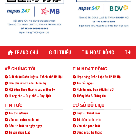
TRANG CHỦ
GIỚI THIỆU
TIN HOẠT ĐỘNG
THÔN
VỀ CHÚNG TÔI
TIN HOẠT ĐỘNG
Giới thiệu Đoàn Luật sư Thành phố Hà Nội
Hoạt động Đoàn Luật Sư TP Hà Nội
Ban Chủ nhiệm các nhiệm kỳ
Tin đối ngoại
Hội đồng khen thưởng các nhiệm kỳ
Nghiên cứu, Trao đổi, Bài viết
Hướng dẫn – Quy chế – Quy định
Thông báo & Thông tin
TIN TỨC
CƠ SỞ DỮ LIỆU
Tin tức sự kiện
Luật sư thành viên
Văn bản chính sách mới
Tổ chức hành nghề
Bản tin luật sư ngày ngay
Văn bản pháp luật
Tư vấn pháp luật
Đăng nhập hệ thống