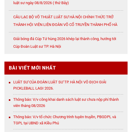
luật sư ngày 08/8/2026 ( thứ Bảy)
CÂU LẠC BỘ VÕ THUẬT LUẬT SƯ HÀ NỘI CHÍNH THỨC TRỞ
THÀNH HỘI VIÊN LIÊN ĐOÀN VÕ CỔ TRUYỀN THÀNH PHỐ HÀ
NỘI
Giải bóng đá Cúp Tứ hùng 2026 khép lại thành công, hướng tới
Cúp Đoàn Luật sư TP. Hà Nội
BÀI VIẾT MỚI NHẤT
LUẬT SƯ CỦA ĐOÀN LUẬT SƯ TP. HÀ NỘI VÔ ĐỊCH GIẢI
PICKLEBALL LAGI 2026.
Thông báo: V/v công khai danh sách luật sư chưa nộp phí thành
viên tháng 08/2026
Thông báo: V/v tổ chức Chương trình tuyên truyền, PBGDPL và
TGPL tại UBND xã Kiều Phú