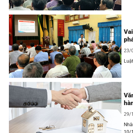
Vai
phá
23/
Luậ
Vă
hàn
29/
Nhâ
10/