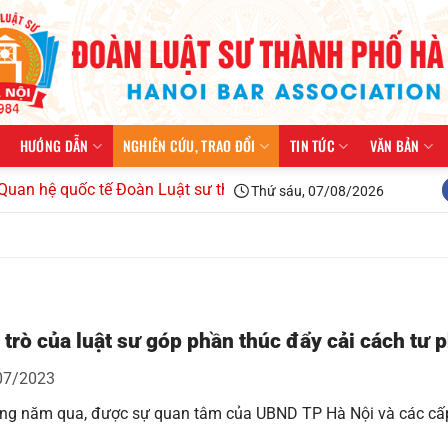
HƯỚNG DẪN
NGHIÊN CỨU, TRAO ĐỔI
TIN TỨC
VĂN BẢN
quốc tế Đoàn Luật sư thành phố Hà Nội kiện toàn tổ chức, triể
Thứ sáu, 07/08/2026
 trò của luật sư góp phần thúc đẩy cải cách tư 
07/2023
ng năm qua, được sự quan tâm của UBND TP Hà Nội và các cấ