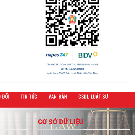
 ĐỔI
TIN TỨC
VĂN BẢN
CSDL LUẬT SƯ
CƠ SỞ DỮ LIỆU