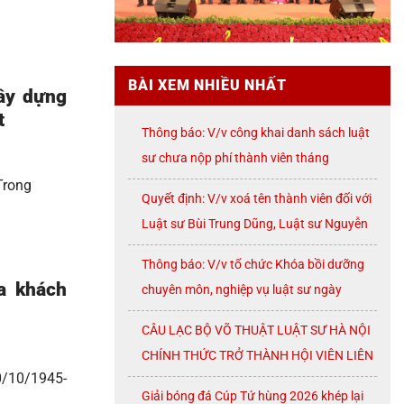
BÀI XEM NHIỀU NHẤT
xây dựng
t
Thông báo: V/v công khai danh sách luật
sư chưa nộp phí thành viên tháng
07/2026
Trong
Quyết định: V/v xoá tên thành viên đối với
Luật sư Bùi Trung Dũng, Luật sư Nguyễn
Thị Huế, Luật sư Trần Đình Triển, Luật sư
Thông báo: V/v tổ chức Khóa bồi dưỡng
Lê Thị Oanh
a khách
chuyên môn, nghiệp vụ luật sư ngày
08/8/2026 ( thứ Bảy)
CÂU LẠC BỘ VÕ THUẬT LUẬT SƯ HÀ NỘI
CHÍNH THỨC TRỞ THÀNH HỘI VIÊN LIÊN
0/10/1945-
ĐOÀN VÕ CỔ TRUYỀN THÀNH PHỐ HÀ
Giải bóng đá Cúp Tứ hùng 2026 khép lại