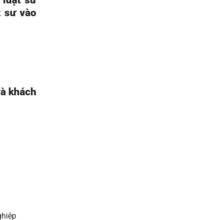
 luật sư
t sư vào
và khách
ghiệp