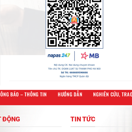
ÔNG BÁO – THÔNG TIN
HƯỚNG DẪN
NGHIÊN CỨU, TRAO
T ĐỘNG
TIN TỨC