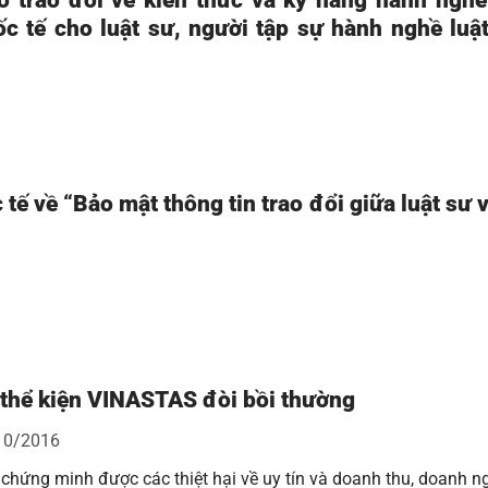
 trao đổi về kiến thức và kỹ năng hành nghề
c tế cho luật sư, người tập sự hành nghề luậ
tế về “Bảo mật thông tin trao đổi giữa luật sư 
thể kiện VINASTAS đòi bồi thường
10/2016
chứng minh được các thiệt hại về uy tín và doanh thu, doanh n