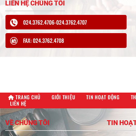
LIÊN HỆ CHÚNG TÔI
024.3762.4706-024.3762.4707
FAX: 024.3762.4708
TRANG CHỦ
GIỚI THIỆU
TIN HOẠT ĐỘNG
TH
LIÊN HỆ
VỀ CHÚNG TÔI
TIN HOẠ