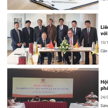
Liê
với
10/
Căn 
Hội
phá
24/
Sáng