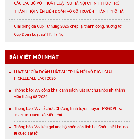
CÂU LẠC BỘ VÕ THUẬT LUẬT SƯ HÀ NỘI CHÍNH THỨC TRỞ
THÀNH HỘI VIÊN LIÊN ĐOÀN VÕ CỔ TRUYỀN THÀNH PHỐ HÀ
NỘI
Giải bóng đá Cúp Tứ hùng 2026 khép lại thành công, hướng tới
Cúp Đoàn Luật sư TP. Hà Nội
BÀI VIẾT MỚI NHẤT
LUẬT SƯ CỦA ĐOÀN LUẬT SƯ TP. HÀ NỘI VÔ ĐỊCH GIẢI
PICKLEBALL LAGI 2026.
Thông báo: V/v công khai danh sách luật sư chưa nộp phí thành
viên tháng 08/2026
Thông báo: V/v tổ chức Chương trình tuyên truyền, PBGDPL và
TGPL tại UBND xã Kiều Phú
Thông báo: V/v kêu gọi ủng hộ nhân dân tỉnh Lai Châu thiệt hại do
lũ quét, sạt lở