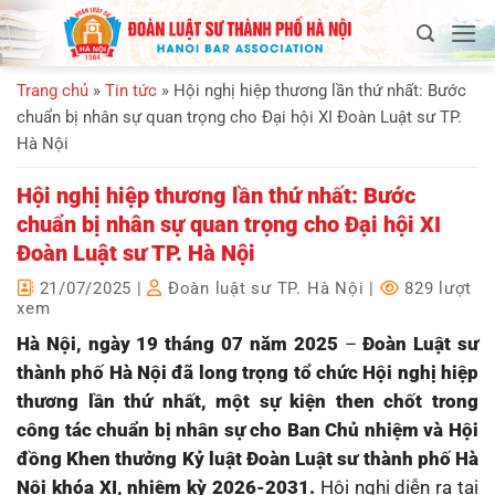
Bỏ
qua
nội
Trang chủ
»
Tin tức
»
Hội nghị hiệp thương lần thứ nhất: Bước
dung
chuẩn bị nhân sự quan trọng cho Đại hội XI Đoàn Luật sư TP.
Hà Nội
Hội nghị hiệp thương lần thứ nhất: Bước
chuẩn bị nhân sự quan trọng cho Đại hội XI
Đoàn Luật sư TP. Hà Nội
21/07/2025
|
Đoàn luật sư TP. Hà Nội
|
829 lượt
xem
Hà Nội, ngày 19 tháng 07 năm 2025
–
Đoàn Luật sư
thành phố Hà Nội đã long trọng tổ chức Hội nghị hiệp
thương lần thứ nhất, một sự kiện then chốt trong
công tác chuẩn bị nhân sự cho Ban Chủ nhiệm và Hội
đồng Khen thưởng Kỷ luật Đoàn Luật sư thành phố Hà
Nội khóa XI, nhiệm kỳ 2026-2031.
Hội nghị diễn ra tại