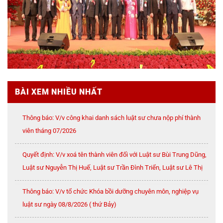
BÀI XEM NHIỀU NHẤT
Thông báo: V/v công khai danh sách luật sư chưa nộp phí thành
viên tháng 07/2026
Quyết định: V/v xoá tên thành viên đối với Luật sư Bùi Trung Dũng,
Luật sư Nguyễn Thị Huế, Luật sư Trần Đình Triển, Luật sư Lê Thị
Oanh
Thông báo: V/v tổ chức Khóa bồi dưỡng chuyên môn, nghiệp vụ
luật sư ngày 08/8/2026 ( thứ Bảy)