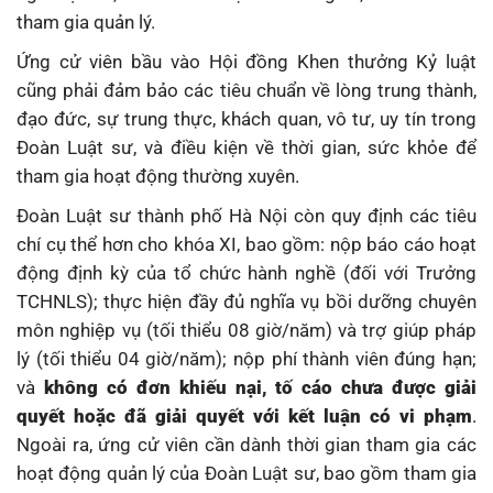
tham gia quản lý.
Ứng cử viên bầu vào Hội đồng Khen thưởng Kỷ luật
cũng phải đảm bảo các tiêu chuẩn về lòng trung thành,
đạo đức, sự trung thực, khách quan, vô tư, uy tín trong
Đoàn Luật sư, và điều kiện về thời gian, sức khỏe để
tham gia hoạt động thường xuyên.
Đoàn Luật sư thành phố Hà Nội còn quy định các tiêu
chí cụ thể hơn cho khóa XI, bao gồm: nộp báo cáo hoạt
động định kỳ của tổ chức hành nghề (đối với Trưởng
TCHNLS); thực hiện đầy đủ nghĩa vụ bồi dưỡng chuyên
môn nghiệp vụ (tối thiểu 08 giờ/năm) và trợ giúp pháp
lý (tối thiểu 04 giờ/năm); nộp phí thành viên đúng hạn;
và
không có đơn khiếu nại, tố cáo chưa được giải
quyết hoặc đã giải quyết với kết luận có vi phạm
.
Ngoài ra, ứng cử viên cần dành thời gian tham gia các
hoạt động quản lý của Đoàn Luật sư, bao gồm tham gia