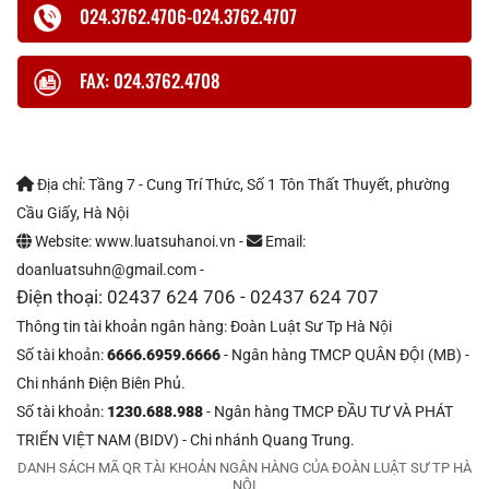
024.3762.4706-024.3762.4707
FAX: 024.3762.4708
Địa chỉ: Tầng 7 - Cung Trí Thức, Số 1 Tôn Thất Thuyết, phường
Cầu Giấy, Hà Nội
Website: www.luatsuhanoi.vn -
Email:
doanluatsuhn@gmail.com -
Điện thoại: 02437 624 706 - 02437 624 707
Thông tin tài khoản ngân hàng: Đoàn Luật Sư Tp Hà Nội
Số tài khoản:
6666.6959.6666
- Ngân hàng TMCP QUÂN ĐỘI (MB) -
Chi nhánh Điện Biên Phủ.
Số tài khoản:
1230.688.988
- Ngân hàng TMCP ĐẦU TƯ VÀ PHÁT
TRIỂN VIỆT NAM (BIDV) - Chi nhánh Quang Trung.
DANH SÁCH MÃ QR TÀI KHOẢN NGÂN HÀNG CỦA ĐOÀN LUẬT SƯ TP HÀ
NỘI