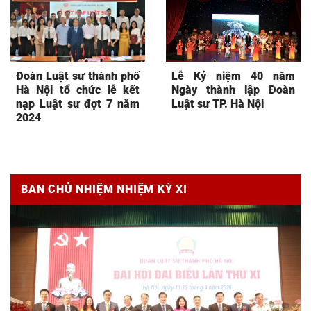
Đoàn Luật sư thành phố
Lễ Kỷ niệm 40 năm
Hà Nội tổ chức lễ kết
Ngày thành lập Đoàn
nạp Luật sư đợt 7 năm
Luật sư TP. Hà Nội
2024
BAN CHỦ NHIỆM NHIỆM KỲ XI