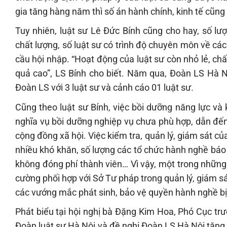
gia tăng hàng năm thì số án hành chính, kinh tế cũng
Tuy nhiên, luật sư Lê Đức Bính cũng cho hay, số l
chất lượng, số luật sư có trình độ chuyên môn về c
cầu hội nhập. “Hoạt động của luật sư còn nhỏ lẻ, ch
quả cao”, LS Bính cho biết. Năm qua, Đoàn LS Hà Nộ
Đoàn LS với 3 luật sư và cảnh cáo 01 luật sư.
Cũng theo luật sư Bính, việc bồi dưỡng năng lực và
nghĩa vụ bồi dưỡng nghiệp vụ chưa phù hợp, dẫn đến 
cộng đồng xã hội. Việc kiểm tra, quản lý, giám sát 
nhiều khó khăn, số lượng các tổ chức hành nghề báo
không đóng phí thành viên… Vì vậy, một trong nhữn
cường phối hợp với Sở Tư pháp trong quản lý, giám sá
các vướng mắc phát sinh, bảo vệ quyền hành nghề 
Phát biểu tại hội nghị bà Đặng Kim Hoa, Phó Cục tr
Đoàn luật sư Hà Nội và đề nghị Đoàn LS Hà Nội tăng 