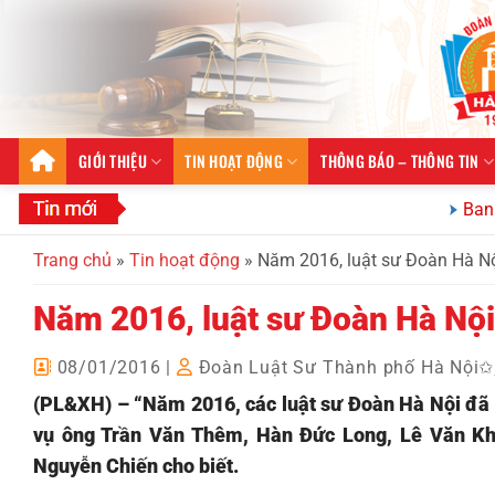
Bỏ
qua
nội
dung
GIỚI THIỆU
TIN HOẠT ĐỘNG
THÔNG BÁO – THÔNG TIN
Ban Quan hệ qu
Trang chủ
»
Tin hoạt động
»
Năm 2016, luật sư Đoàn Hà Nộ
Năm 2016, luật sư Đoàn Hà Nội
08/01/2016
|
Đoàn Luật Sư Thành phố Hà Nội
(PL&XH) – “Năm 2016, các luật sư Đoàn Hà Nội đã 
vụ ông Trần Văn Thêm, Hàn Đức Long, Lê Văn K
Nguyễn Chiến cho biết.