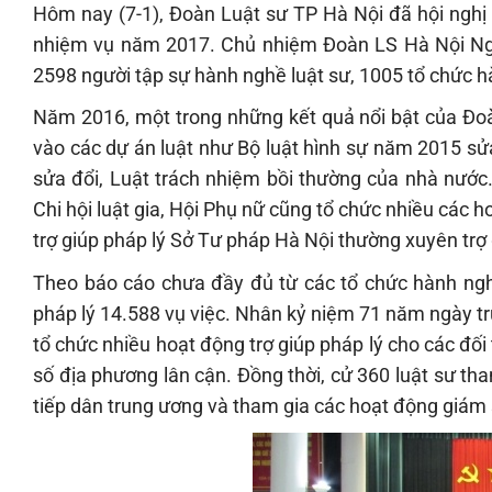
Hôm nay (7-1), Đoàn Luật sư TP Hà Nội đã hội nghị
nhiệm vụ năm 2017. Chủ nhiệm Đoàn LS Hà Nội Nguy
2598 người tập sự hành nghề luật sư, 1005 tổ chức h
Năm 2016, một trong những kết quả nổi bật của Đoàn
vào các dự án luật như Bộ luật hình sự năm 2015 sử
sửa đổi, Luật trách nhiệm bồi thường của nhà nước
Chi hội luật gia, Hội Phụ nữ cũng tổ chức nhiều các 
trợ giúp pháp lý Sở Tư pháp Hà Nội thường xuyên trợ 
Theo báo cáo chưa đầy đủ từ các tổ chức hành ngh
pháp lý 14.588 vụ việc. Nhân kỷ niệm 71 năm ngày t
tổ chức nhiều hoạt động trợ giúp pháp lý cho các đố
số địa phương lân cận. Đồng thời, cử 360 luật sư tha
tiếp dân trung ương và tham gia các hoạt động giám s