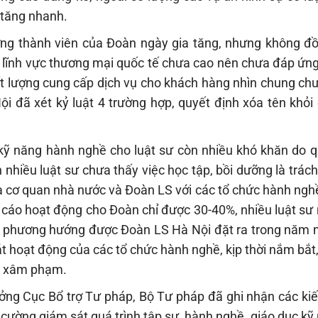
 tăng nhanh.
ượng thành viên của Đoàn ngày gia tăng, nhưng không đ
ác lĩnh vực thương mại quốc tế chưa cao nên chưa đáp ứn
ất lượng cung cấp dịch vụ cho khách hàng nhìn chung ch
i đã xét kỷ luật 4 trường hợp, quyết định xóa tên khỏi
 kỹ năng hành nghề cho luật sư còn nhiều khó khăn do q
nhiều luật sư chưa thấy việc học tập, bồi dưỡng là trác
của cơ quan nhà nước và Đoàn LS với các tổ chức hành ng
 cáo hoạt động cho Đoàn chỉ được 30-40%, nhiều luật sư
g phương hướng được Đoàn LS Hà Nội đặt ra trong năm m
t hoạt động của các tổ chức hành nghề, kịp thời nắm bắt,
bị xâm phạm.
ưởng Cục Bổ trợ Tư pháp, Bộ Tư pháp đã ghi nhận các kiế
cường giám sát quá trình tập sự, hành nghề, giáo dục k