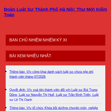
Đoàn Luật Sư Thành Phố Hà Nội: Thư Mời Kiểm
Toán
BAN CHỦ NHIỆM NHIỆM KỲ XI
BÀI XEM NHIỀU NHẤT
Thông báo: V/v công khai danh sách luật sư chưa nộp phí
thành viên tháng 07/2026
Quyết định: V/v xoá tên thành viên đối với Luật sư Bùi Trung
Dũng, Luật sư Nguyễn Thị Huế, Luật sư Trần Đình Triển, Luật
sư Lê Thị Oanh
Thông báo: V/v tổ chức Khóa bồi dưỡng chuyên môn, nghiệp