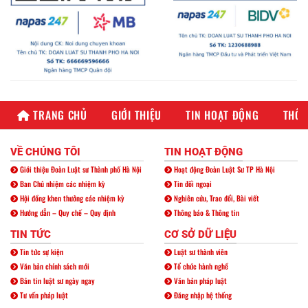
TRANG CHỦ
GIỚI THIỆU
TIN HOẠT ĐỘNG
THÔN
VỀ CHÚNG TÔI
TIN HOẠT ĐỘNG
Giới thiệu Đoàn Luật sư Thành phố Hà Nội
Hoạt động Đoàn Luật Sư TP Hà Nội
Ban Chủ nhiệm các nhiệm kỳ
Tin đối ngoại
Hội đồng khen thưởng các nhiệm kỳ
Nghiên cứu, Trao đổi, Bài viết
Hướng dẫn – Quy chế – Quy định
Thông báo & Thông tin
TIN TỨC
CƠ SỞ DỮ LIỆU
Tin tức sự kiện
Luật sư thành viên
Văn bản chính sách mới
Tổ chức hành nghề
Bản tin luật sư ngày ngay
Văn bản pháp luật
Tư vấn pháp luật
Đăng nhập hệ thống