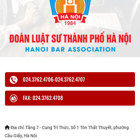
024.3762.4706-024.3762.4707
FAX: 024.3762.4708
Địa chỉ: Tầng 7 - Cung Trí Thức, Số 1 Tôn Thất Thuyết, phường
Cầu Giấy, Hà Nội