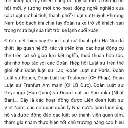
thời khép lại, tuy nhiên, cũng từ đây lại mở ra những cơ
hội mới, ý tưởng mới cho hoạt động nghề nghiệp của
các Luật sư hai tỉnh, thành phố”- Luật sư Huỳnh Phương
Nam bộc bạch khi chia tay đoàn ra xe trở về khách sạn
trong mưa bụi của tiết trời se lạnh cuối xuân.
Được biết, hiện nay Đoàn Luật sư thành phố Hà Nội đã
thiết lập quan hệ đối tác và triển khai các hoạt động cụ
thể trên cơ sở giao lưu kết nghĩa, thoả thuận hợp tác,
ghi nhớ hợp tác với các Đoàn, Hiệp hội Luật sư trên thế
giới như Đoàn luật sư Lào, Đoàn Luật sư Paris, Đoàn
Luật sư Rouen, Đoàn Luật sư Toulouse (CH Pháp), Đoàn
Luật sư Franfurt Am main (CHLB Đức), Đoàn Luật sư
Geyonggi (Hàn Quốc) và Đoàn Luật sư Shizouka (Nhật
Bản),… Đây là các hoạt động được Liên đoàn luật sư
Việt Nam, các cơ quan quản lý Nhà nước luôn luôn ủng
hộ và được đông đảo các luật sư thành viên quan tâm,
tham gia nhằm thực hiện tốt chủ trương nâng cao hiệu