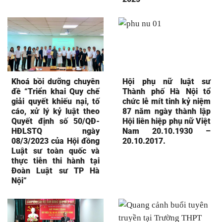
Khoá bồi dưỡng chuyên
Hội phụ nữ luật sư
đề “Triển khai Quy chế
Thành phố Hà Nội tổ
giải quyết khiếu nại, tố
chức lễ mít tinh kỷ niệm
cáo, xử lý kỷ luật theo
87 năm ngày thành lập
Quyết định số 50/QĐ-
Hội liên hiệp phụ nữ Việt
HĐLSTQ ngày
Nam 20.10.1930 –
08/3/2023 của Hội đồng
20.10.2017.
Luật sư toàn quốc và
thực tiễn thi hành tại
Đoàn Luật sư TP Hà
Nội”