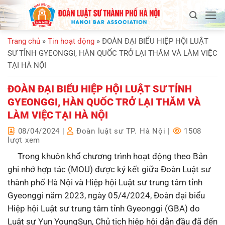
Bỏ
qua
nội
Trang chủ
»
Tin hoạt động
»
ĐOÀN ĐẠI BIỂU HIỆP HỘI LUẬT
dung
SƯ TỈNH GYEONGGI, HÀN QUỐC TRỞ LẠI THĂM VÀ LÀM VIỆC
TẠI HÀ NỘI
ĐOÀN ĐẠI BIỂU HIỆP HỘI LUẬT SƯ TỈNH
GYEONGGI, HÀN QUỐC TRỞ LẠI THĂM VÀ
LÀM VIỆC TẠI HÀ NỘI
08/04/2024
|
Đoàn luật sư TP. Hà Nội
|
1508
lượt xem
Trong khuôn khổ chương trình hoạt động theo Bản
ghi nhớ hợp tác (MOU) được ký kết giữa Đoàn Luật sư
thành phố Hà Nội và Hiệp hội Luật sư trung tâm tỉnh
Gyeonggi năm 2023, ngày 05/4/2024, Đoàn đại biểu
Hiệp hội Luật sư trung tâm tỉnh Gyeonggi (GBA) do
Luật sư Yun YoungSun, Chủ tịch hiệp hội dẫn đầu đã đến