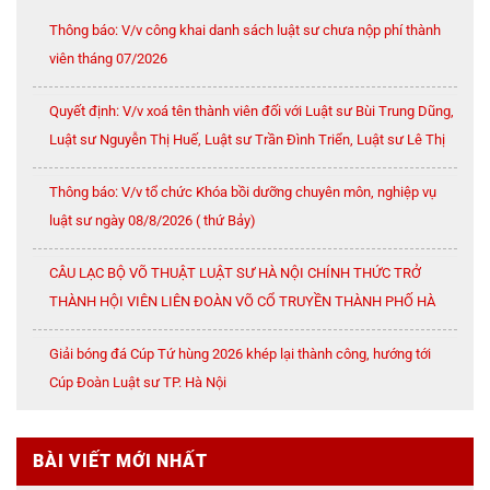
Thông báo: V/v công khai danh sách luật sư chưa nộp phí thành
viên tháng 07/2026
Quyết định: V/v xoá tên thành viên đối với Luật sư Bùi Trung Dũng,
Luật sư Nguyễn Thị Huế, Luật sư Trần Đình Triển, Luật sư Lê Thị
Oanh
Thông báo: V/v tổ chức Khóa bồi dưỡng chuyên môn, nghiệp vụ
luật sư ngày 08/8/2026 ( thứ Bảy)
CÂU LẠC BỘ VÕ THUẬT LUẬT SƯ HÀ NỘI CHÍNH THỨC TRỞ
THÀNH HỘI VIÊN LIÊN ĐOÀN VÕ CỔ TRUYỀN THÀNH PHỐ HÀ
NỘI
Giải bóng đá Cúp Tứ hùng 2026 khép lại thành công, hướng tới
Cúp Đoàn Luật sư TP. Hà Nội
BÀI VIẾT MỚI NHẤT