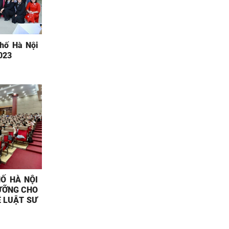
phố Hà Nội
2023
Ố HÀ NỘI
ƯỠNG CHO
 LUẬT SƯ