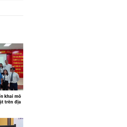
ển khai mô
ật trên địa