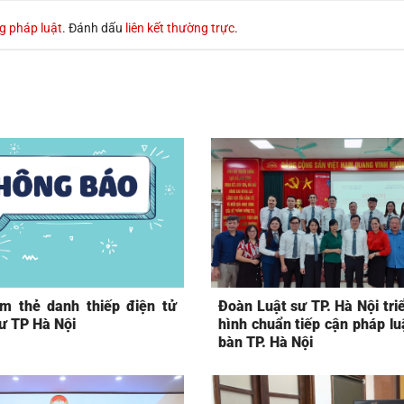
g pháp luật
. Đánh dấu
liên kết thường trực
.
m thẻ danh thiếp điện tử
Đoàn Luật sư TP. Hà Nội tri
ư TP Hà Nội
hình chuẩn tiếp cận pháp lu
bàn TP. Hà Nội