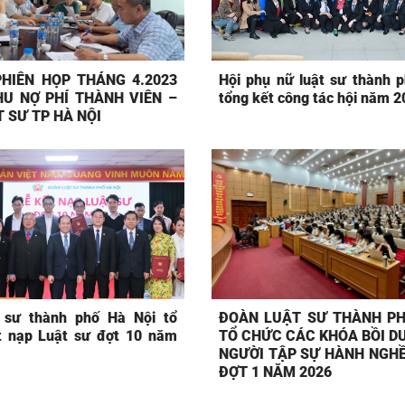
HIÊN HỌP THÁNG 4.2023
Hội phụ nữ luật sư thành 
U NỢ PHÍ THÀNH VIÊN –
tổng kết công tác hội năm 
 SƯ TP HÀ NỘI
 sư thành phố Hà Nội tổ
ĐOÀN LUẬT SƯ THÀNH PH
t nạp Luật sư đợt 10 năm
TỔ CHỨC CÁC KHÓA BỒI D
NGƯỜI TẬP SỰ HÀNH NGHỀ
ĐỢT 1 NĂM 2026