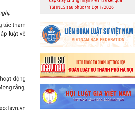
cấp Giấy chứng nhận kiểm tra kết quả
TSHNLS sau phúc tra Đợt 1/2026
nghị.
g tác tham
áp luật về
 hoạt động
Mong rằng,
eo: lsvn.vn