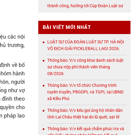
NỘI
thành công, hướng tới Cúp Đoàn Luật sư
TP. Hà Nội
BÀI VIẾT MỚI NHẤT
ệu các nội
LUẬT SƯ CỦA ĐOÀN LUẬT SƯ TP. HÀ NỘI
hủ trương,
VÔ ĐỊCH GIẢI PICKLEBALL LAGI 2026.
Thông báo: V/v công khai danh sách luật
định về bổ
sư chưa nộp phí thành viên tháng
9 nhóm hành
08/2026
hôn, người
Thông báo: V/v tổ chức Chương trình
ống như vợ
tuyên truyền, PBGDPL và TGPL tại UBND
a đình theo
xã Kiều Phú
 quyền cho
Thông báo: V/v kêu gọi ủng hộ nhân dân
ện pháp lao
tỉnh Lai Châu thiệt hại do lũ quét, sạt lở
Thông báo: V/v kết quả chấm phúc tra và