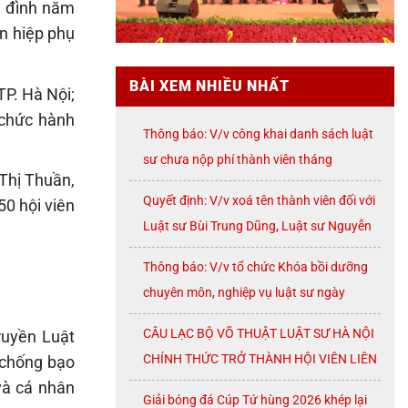
ia đình năm
n hiệp phụ
BÀI XEM NHIỀU NHẤT
P. Hà Nội;
 chức hành
Thông báo: V/v công khai danh sách luật
sư chưa nộp phí thành viên tháng
Thị Thuần,
07/2026
Quyết định: V/v xoá tên thành viên đối với
0 hội viên
Luật sư Bùi Trung Dũng, Luật sư Nguyễn
Thị Huế, Luật sư Trần Đình Triển, Luật sư
Thông báo: V/v tổ chức Khóa bồi dưỡng
Lê Thị Oanh
chuyên môn, nghiệp vụ luật sư ngày
08/8/2026 ( thứ Bảy)
CÂU LẠC BỘ VÕ THUẬT LUẬT SƯ HÀ NỘI
ruyền Luật
CHÍNH THỨC TRỞ THÀNH HỘI VIÊN LIÊN
 chống bạo
ĐOÀN VÕ CỔ TRUYỀN THÀNH PHỐ HÀ
và cá nhân
Giải bóng đá Cúp Tứ hùng 2026 khép lại