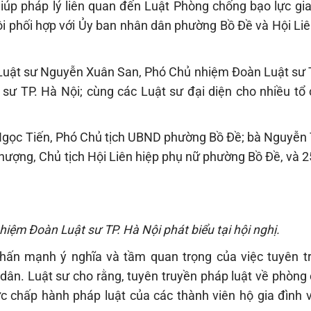
 giúp pháp lý liên quan đến Luật Phòng chống bạo lực g
ội phối hợp với Ủy ban nhân dân phường Bồ Đề và Hội Liê
ó Luật sư Nguyễn Xuân San, Phó Chủ nhiệm Đoàn Luật sư T
ư TP. Hà Nội; cùng các Luật sư đại diện cho nhiều tổ
Ngọc Tiến, Phó Chủ tịch UBND phường Bồ Đề; bà Nguyễn 
ượng, Chủ tịch Hội Liên hiệp phụ nữ phường Bồ Đề, và 25
ệm Đoàn Luật sư TP. Hà Nội phát biểu tại hội nghị.
nhấn mạnh ý nghĩa và tầm quan trọng của việc tuyên t
dân. Luật sư cho rằng, tuyên truyền pháp luật về phòng
ức chấp hành pháp luật của các thành viên hộ gia đình 