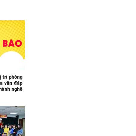
ị trí phòng
ra vấn đáp
 hành nghề