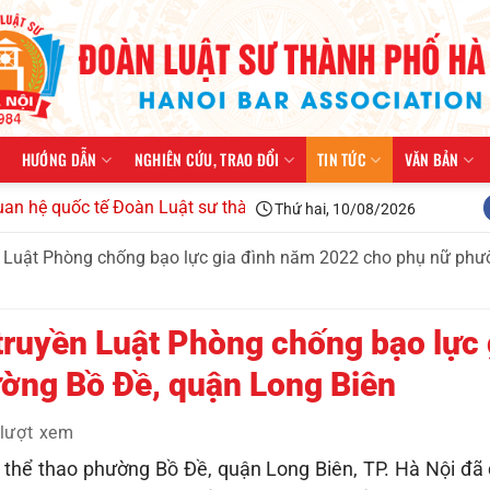
HƯỚNG DẪN
NGHIÊN CỨU, TRAO ĐỔI
TIN TỨC
VĂN BẢN
 tế Đoàn Luật sư thành phố Hà Nội kiện toàn tổ chức, triển kh
Thứ hai, 10/08/2026
n Luật Phòng chống bạo lực gia đình năm 2022 cho phụ nữ phư
truyền Luật Phòng chống bạo lực 
ờng Bồ Đề, quận Long Biên
lượt xem
thể thao phường Bồ Đề, quận Long Biên, TP. Hà Nội đã d