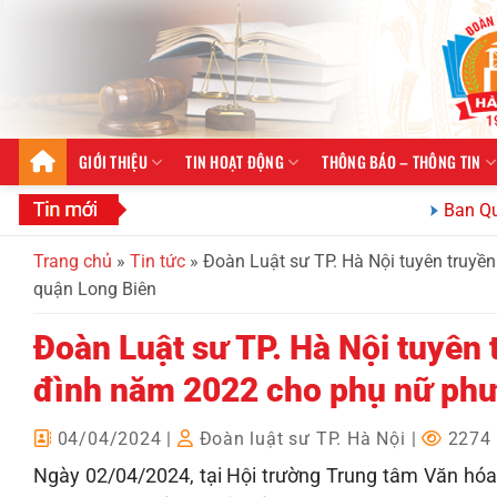
Bỏ
qua
nội
dung
GIỚI THIỆU
TIN HOẠT ĐỘNG
THÔNG BÁO – THÔNG TIN
Ban Quan hệ quốc
Trang chủ
»
Tin tức
»
Đoàn Luật sư TP. Hà Nội tuyên truyề
quận Long Biên
Đoàn Luật sư TP. Hà Nội tuyên 
đình năm 2022 cho phụ nữ phư
04/04/2024
|
Đoàn luật sư TP. Hà Nội
|
2274 
Ngày 02/04/2024, tại Hội trường Trung tâm Văn hóa 