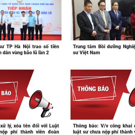
sư TP Hà Nội trao số tiền
Trung tâm Bồi dưỡng Nghiệ
 dân vùng bão lũ lần 2
sư Việt Nam
xử lý, xóa tên đối với Luật
Thông báo: V/v công khai 
nộp phí thành viên đoàn
luật sư chưa nộp phí thành 