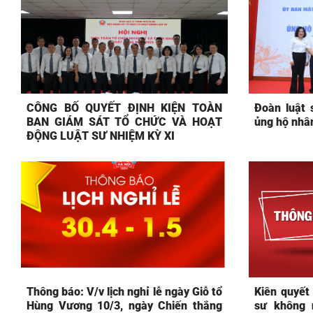
CÔNG BỐ QUYẾT ĐỊNH KIỆN TOÀN
Đoàn luật 
BAN GIÁM SÁT TỔ CHỨC VÀ HOẠT
ủng hộ nhân
ĐỘNG LUẬT SƯ NHIỆM KỲ XI
Thông báo: V/v lịch nghỉ lễ ngày Giỗ tổ
Kiên quyết 
Hùng Vương 10/3, ngày Chiến thắng
sư không 