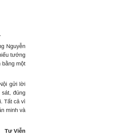
.
ớng Nguyễn
hiếu tướng
h bằng một
ội gửi lời
 sát, đúng
. Tất cả vì
ăn minh và
Tư Viễn