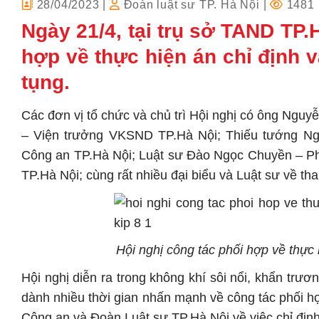
28/04/2023
|
Đoàn luật sư TP. Hà Nội
|
1481 
Ngày 21/4, tại trụ sở TAND TP.
hợp về thực hiện án chỉ định 
tụng.
Các đơn vị tổ chức và chủ trì Hội nghị có ông Ng
– Viện trưởng VKSND TP.Hà Nội; Thiếu tướng N
Công an TP.Hà Nội; Luật sư Đào Ngọc Chuyền – Ph
TP.Hà Nội; cùng rất nhiều đại biểu và Luật sư về th
Hội nghị công tác phối hợp về thực 
Hội nghị diễn ra trong không khí sôi nổi, khẩn trươn
dành nhiều thời gian nhấn mạnh về công tác phối hợ
Công an và Đoàn Luật sư TP.Hà Nội về việc chỉ địn