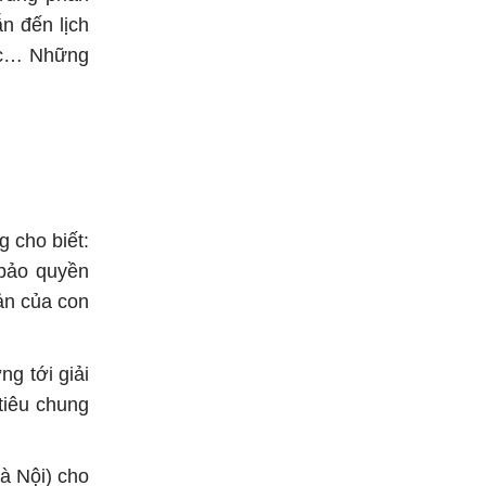
ẫn đến lịch
hác… Những
 cho biết:
 bảo quyền
ản của con
g tới giải
tiêu chung
à Nội) cho