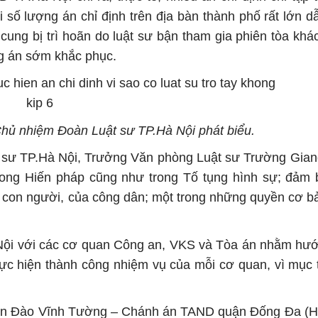
i số lượng án chỉ định trên địa bàn thành phố rất lớn d
i cung bị trì hoãn do luật sư bận tham gia phiên tòa k
ng án sớm khắc phục.
hủ nhiệm Đoàn Luật sư TP.Hà Nội phát biểu.
sư TP.Hà Nội, Trưởng Văn phòng Luật sư Trường Giang
rong Hiến pháp cũng như trong Tố tụng hình sự; đảm
con người, của công dân; một trong những quyền cơ b
ội với các cơ quan Công an, VKS và Tòa án nhằm hướn
hực hiện thành công nhiệm vụ của mỗi cơ quan, vì mục 
hán Đào Vĩnh Tường – Chánh án TAND quận Đống Đa (H