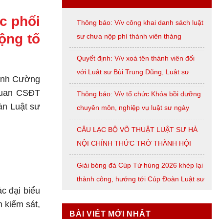
ác phối
Thông báo: V/v công khai danh sách luật
ộng tố
sư chưa nộp phí thành viên tháng
07/2026
Quyết định: V/v xoá tên thành viên đối
với Luật sư Bùi Trung Dũng, Luật sư
hịnh Cường
Nguyễn Thị Huế, Luật sư Trần Đình
quan CSĐT
Thông báo: V/v tổ chức Khóa bồi dưỡng
Triển, Luật sư Lê Thị Oanh
àn Luật sư
chuyên môn, nghiệp vụ luật sư ngày
08/8/2026 ( thứ Bảy)
CÂU LẠC BỘ VÕ THUẬT LUẬT SƯ HÀ
NỘI CHÍNH THỨC TRỞ THÀNH HỘI
VIÊN LIÊN ĐOÀN VÕ CỔ TRUYỀN
Giải bóng đá Cúp Tứ hùng 2026 khép lại
THÀNH PHỐ HÀ NỘI
thành công, hướng tới Cúp Đoàn Luật sư
ác đại biểu
TP. Hà Nội
 kiểm sát,
BÀI VIẾT MỚI NHẤT