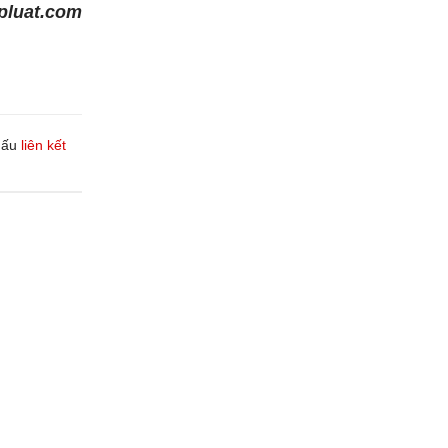
apluat.com
dấu
liên kết