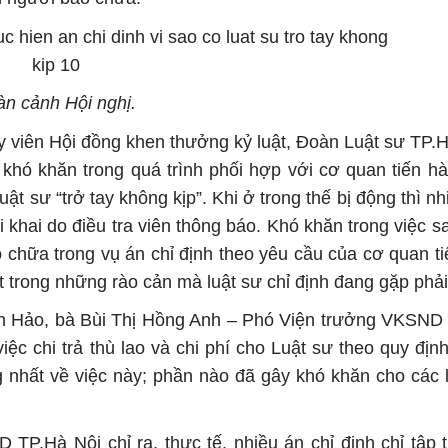
àn cảnh Hội nghị.
y viên Hội đồng khen thưởng kỷ luật, Đoàn Luật sư TP.H
 khó khăn trong quá trình phối hợp với cơ quan tiến hà
luật sư “trở tay không kịp”. Khi ở trong thế bị động thì n
i khai do điều tra viên thông báo. Khó khăn trong việc 
o chữa trong vụ án chỉ định theo yêu cầu của cơ quan t
t trong những rào cản mà luật sư chỉ định đang gặp phải
ch Hảo, bà Bùi Thị Hồng Anh – Phó Viện trưởng VKSND
iệc chi trả thù lao và chi phí cho Luật sư theo quy địn
 nhất về việc này; phần nào đã gây khó khăn cho các l
.Hà Nội chỉ ra, thực tế, nhiều án chỉ định chỉ tập 