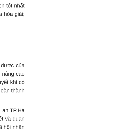
h tốt nhất
 hòa giải;
 được của
n nâng cao
yết khi có
hoàn thành
g an TP.Hà
ết và quan
ã hội nhân