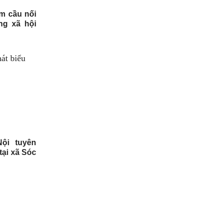
m cầu nối
ng xã hội
ội tuyên
tại xã Sóc