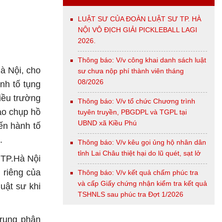
LUẬT SƯ CỦA ĐOÀN LUẬT SƯ TP. HÀ
NỘI VÔ ĐỊCH GIẢI PICKLEBALL LAGI
2026.
Thông báo: V/v công khai danh sách luật
à Nội, cho
sư chưa nộp phí thành viên tháng
08/2026
nh tố tụng
hiều trường
Thông báo: V/v tổ chức Chương trình
sao chụp hồ
tuyên truyền, PBGDPL và TGPL tại
UBND xã Kiều Phú
iến hành tố
.
Thông báo: V/v kêu gọi ủng hộ nhân dân
tỉnh Lai Châu thiệt hại do lũ quét, sạt lở
 TP.Hà Nội
h riêng của
Thông báo: V/v kết quả chấm phúc tra
và cấp Giấy chứng nhận kiểm tra kết quả
uật sư khi
TSHNLS sau phúc tra Đợt 1/2026
trung phân