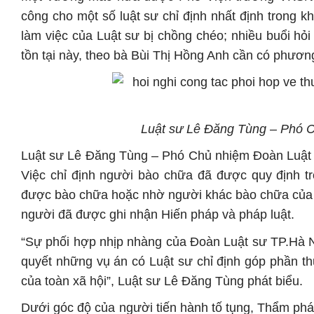
công cho một số luật sư chỉ định nhất định trong kh
làm việc của Luật sư bị chồng chéo; nhiều buổi hỏ
tồn tại này, theo bà Bùi Thị Hồng Anh cần có phươ
Luật sư Lê Đăng Tùng – Phó C
Luật sư Lê Đăng Tùng – Phó Chủ nhiệm Đoàn Luật 
Việc chỉ định người bào chữa đã được quy định t
được bào chữa hoặc nhờ người khác bào chữa của 
người đã được ghi nhận Hiến pháp và pháp luật.
“Sự phối hợp nhịp nhàng của Đoàn Luật sư TP.Hà N
quyết những vụ án có Luật sư chỉ định góp phần t
của toàn xã hội”, Luật sư Lê Đăng Tùng phát biểu.
Dưới góc độ của người tiến hành tố tụng, Thẩm p