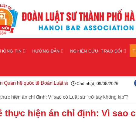
THÔNG TIN
HƯỚNG DẪN
NGHIÊN CỨU, TRAO ĐỔI
T
 hệ quốc tế Đoàn Luật sư thành phố Hà Nội kiện toàn tổ chức,
Chủ nhật, 09/08/2026
thực hiện án chỉ định: Vì sao có Luật sư “trở tay không kịp”?
 thực hiện án chỉ định: Vì sao 