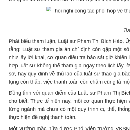
To
Phát biểu tham luận, Luật sư Phạm Thị Bích Hảo, Ủ
rằng: Luật sư tham gia án chỉ định còn gặp một số
như lấy lời khai, cơ quan điều tra báo sát giờ khiến 
hợp luật sư không thể tham gia ngay theo lịch lấy lờ
sơ, hay quy định về thù lao của luật sư thao gia bà
tụng còn thấp, việc thanh toán còn chậm cũng là mộ
Đồng tình với quan điểm của Luật sư Phạm Thị Bí
cho biết: Thực tế hiện nay, mỗi cơ quan thực hiện v
từng ngành mà chưa có một quy trình cụ thể, thống
thực hiện đề nghị thanh toán.
Một vướng mắc nữa được Phó Viện trưởng VKSND TP