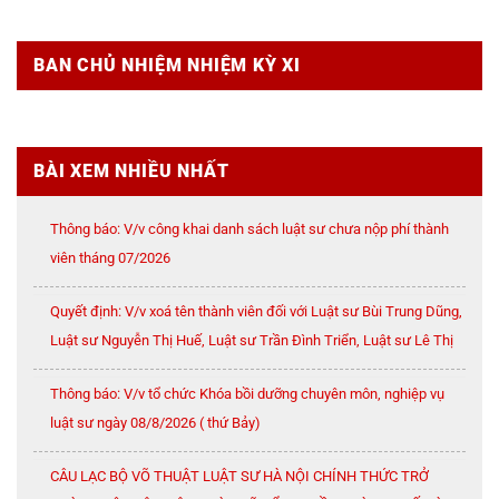
BAN CHỦ NHIỆM NHIỆM KỲ XI
BÀI XEM NHIỀU NHẤT
Thông báo: V/v công khai danh sách luật sư chưa nộp phí thành
viên tháng 07/2026
Quyết định: V/v xoá tên thành viên đối với Luật sư Bùi Trung Dũng,
Luật sư Nguyễn Thị Huế, Luật sư Trần Đình Triển, Luật sư Lê Thị
Oanh
Thông báo: V/v tổ chức Khóa bồi dưỡng chuyên môn, nghiệp vụ
luật sư ngày 08/8/2026 ( thứ Bảy)
CÂU LẠC BỘ VÕ THUẬT LUẬT SƯ HÀ NỘI CHÍNH THỨC TRỞ