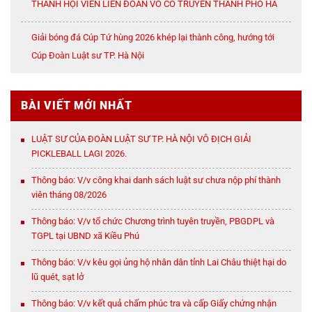
THÀNH HỘI VIÊN LIÊN ĐOÀN VÕ CỔ TRUYỀN THÀNH PHỐ HÀ
NỘI
Giải bóng đá Cúp Tứ hùng 2026 khép lại thành công, hướng tới
Cúp Đoàn Luật sư TP. Hà Nội
BÀI VIẾT MỚI NHẤT
LUẬT SƯ CỦA ĐOÀN LUẬT SƯ TP. HÀ NỘI VÔ ĐỊCH GIẢI
PICKLEBALL LAGI 2026.
Thông báo: V/v công khai danh sách luật sư chưa nộp phí thành
viên tháng 08/2026
Thông báo: V/v tổ chức Chương trình tuyên truyền, PBGDPL và
TGPL tại UBND xã Kiều Phú
Thông báo: V/v kêu gọi ủng hộ nhân dân tỉnh Lai Châu thiệt hại do
lũ quét, sạt lở
Thông báo: V/v kết quả chấm phúc tra và cấp Giấy chứng nhận