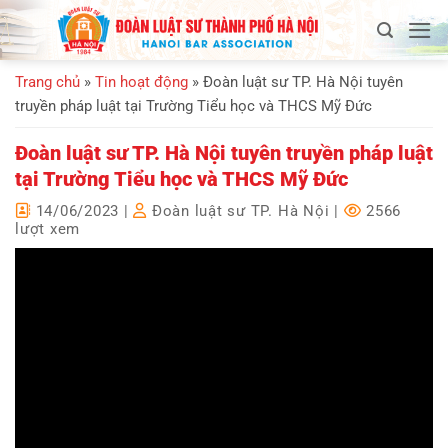
Bỏ
qua
nội
Trang chủ
»
Tin hoạt động
»
Đoàn luật sư TP. Hà Nội tuyên
dung
truyền pháp luật tại Trường Tiểu học và THCS Mỹ Đức
Đoàn luật sư TP. Hà Nội tuyên truyền pháp luật
tại Trường Tiểu học và THCS Mỹ Đức
14/06/2023
|
Đoàn luật sư TP. Hà Nội
|
2566
lượt xem