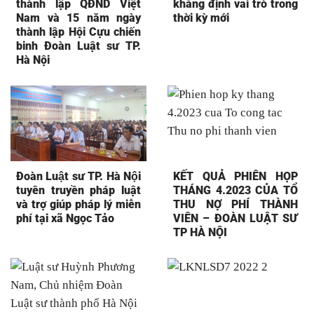
thành lập QĐND Việt
khẳng định vai trò trong
Nam và 15 năm ngày
thời kỳ mới
thành lập Hội Cựu chiến
binh Đoàn Luật sư TP.
Hà Nội
Đoàn Luật sư TP. Hà Nội
KẾT QUẢ PHIÊN HỌP
tuyên truyền pháp luật
THÁNG 4.2023 CỦA TỔ
và trợ giúp pháp lý miễn
THU NỢ PHÍ THÀNH
phí tại xã Ngọc Tảo
VIÊN – ĐOÀN LUẬT SƯ
TP HÀ NỘI