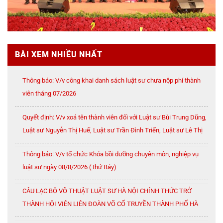
BÀI XEM NHIỀU NHẤT
Thông báo: V/v công khai danh sách luật sư chưa nộp phí thành
viên tháng 07/2026
Quyết định: V/v xoá tên thành viên đối với Luật sư Bùi Trung Dũng,
Luật sư Nguyễn Thị Huế, Luật sư Trần Đình Triển, Luật sư Lê Thị
Oanh
Thông báo: V/v tổ chức Khóa bồi dưỡng chuyên môn, nghiệp vụ
luật sư ngày 08/8/2026 ( thứ Bảy)
CÂU LẠC BỘ VÕ THUẬT LUẬT SƯ HÀ NỘI CHÍNH THỨC TRỞ
THÀNH HỘI VIÊN LIÊN ĐOÀN VÕ CỔ TRUYỀN THÀNH PHỐ HÀ
NỘI