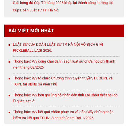
Giải bóng đá Cúp Tứ hùng 2026 khép lại thành công, hướng tới
Cúp Đoàn Luật sư TP. Hà Nội
BÀI VIẾT MỚI NHẤT
LUẬT SƯ CỦA ĐOÀN LUẬT SƯ TP. HÀ NỘI VÔ ĐỊCH GIẢI
PICKLEBALL LAGI 2026.
Thông báo: V/v công khai danh sách luật sư chưa nộp phí thành
viên tháng 08/2026
Thông báo: V/v tổ chức Chương trình tuyên truyền, PBGDPL và
TGPL tại UBND xã Kiều Phú
Thông báo: V/v kêu gọi ủng hộ nhân dân tỉnh Lai Châu thiệt hại do
lũ quét, sạt lở
Thông báo: V/v kết quả chấm phúc tra và cấp Giấy chứng nhận
kiểm tra kết quả TSHNLS sau phúc tra Đợt 1/2026