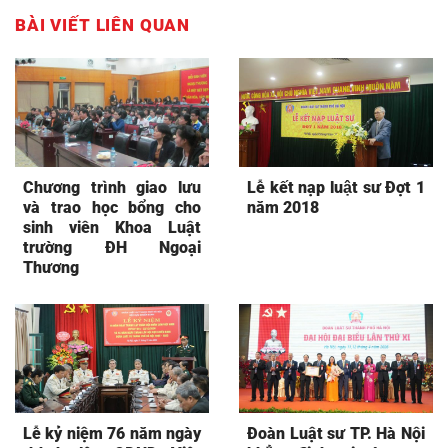
BÀI VIẾT LIÊN QUAN
Chương trình giao lưu
Lễ kết nạp luật sư Đợt 1
và trao học bổng cho
năm 2018
sinh viên Khoa Luật
trường ĐH Ngoại
Thương
Lễ kỷ niệm 76 năm ngày
Đoàn Luật sư TP. Hà Nội