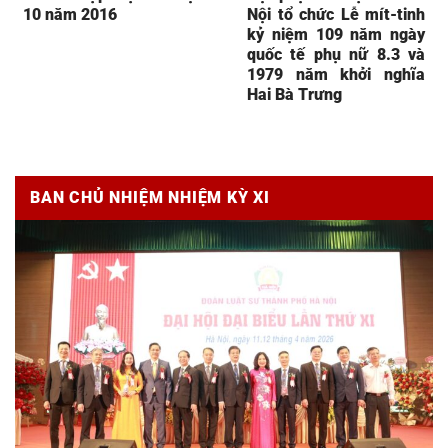
10 năm 2016
Nội tổ chức Lễ mít-tinh
kỷ niệm 109 năm ngày
quốc tế phụ nữ 8.3 và
1979 năm khởi nghĩa
Hai Bà Trưng
BAN CHỦ NHIỆM NHIỆM KỲ XI