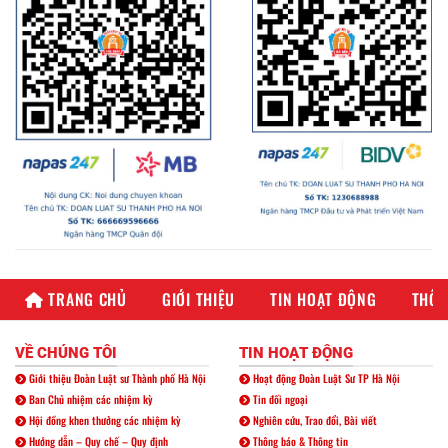
TRANG CHỦ
GIỚI THIỆU
TIN HOẠT ĐỘNG
THÔN
VỀ CHÚNG TÔI
TIN HOẠT ĐỘNG
Giới thiệu Đoàn Luật sư Thành phố Hà Nội
Hoạt động Đoàn Luật Sư TP Hà Nội
Ban Chủ nhiệm các nhiệm kỳ
Tin đối ngoại
Hội đồng khen thưởng các nhiệm kỳ
Nghiên cứu, Trao đổi, Bài viết
Hướng dẫn – Quy chế – Quy định
Thông báo & Thông tin