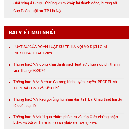
Giải bóng đá Cúp Tứ hùng 2026 khép lại thành công, hướng tới
Cúp Đoàn Luật sư TP. Hà Nội
BÀI VIẾT MỚI NHẤT
LUẬT SƯ CỦA ĐOÀN LUẬT SƯ TP. HÀ NỘI VÔ ĐỊCH GIẢI
PICKLEBALL LAGI 2026.
Thông báo: V/v công khai danh sách luật sư chưa nộp phí thành
viên tháng 08/2026
Thông báo: V/v tổ chức Chương trình tuyên truyền, PBGDPL và
TGPL tại UBND xã Kiều Phú
Thông báo: V/v kêu gọi ủng hộ nhân dân tỉnh Lai Châu thiệt hại do
lũ quét, sạt lở
Thông báo: V/v kết quả chấm phúc tra và cấp Giấy chứng nhận
kiểm tra kết quả TSHNLS sau phúc tra Đợt 1/2026