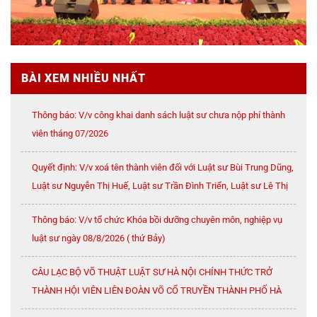
BÀI XEM NHIỀU NHẤT
Thông báo: V/v công khai danh sách luật sư chưa nộp phí thành
viên tháng 07/2026
Quyết định: V/v xoá tên thành viên đối với Luật sư Bùi Trung Dũng,
Luật sư Nguyễn Thị Huế, Luật sư Trần Đình Triển, Luật sư Lê Thị
Oanh
Thông báo: V/v tổ chức Khóa bồi dưỡng chuyên môn, nghiệp vụ
luật sư ngày 08/8/2026 ( thứ Bảy)
CÂU LẠC BỘ VÕ THUẬT LUẬT SƯ HÀ NỘI CHÍNH THỨC TRỞ
THÀNH HỘI VIÊN LIÊN ĐOÀN VÕ CỔ TRUYỀN THÀNH PHỐ HÀ
NỘI