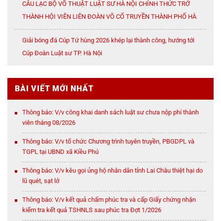
CÂU LẠC BỘ VÕ THUẬT LUẬT SƯ HÀ NỘI CHÍNH THỨC TRỞ
THÀNH HỘI VIÊN LIÊN ĐOÀN VÕ CỔ TRUYỀN THÀNH PHỐ HÀ
NỘI
Giải bóng đá Cúp Tứ hùng 2026 khép lại thành công, hướng tới
Cúp Đoàn Luật sư TP. Hà Nội
BÀI VIẾT MỚI NHẤT
Thông báo: V/v công khai danh sách luật sư chưa nộp phí thành
viên tháng 08/2026
Thông báo: V/v tổ chức Chương trình tuyên truyền, PBGDPL và
TGPL tại UBND xã Kiều Phú
Thông báo: V/v kêu gọi ủng hộ nhân dân tỉnh Lai Châu thiệt hại do
lũ quét, sạt lở
Thông báo: V/v kết quả chấm phúc tra và cấp Giấy chứng nhận
kiểm tra kết quả TSHNLS sau phúc tra Đợt 1/2026