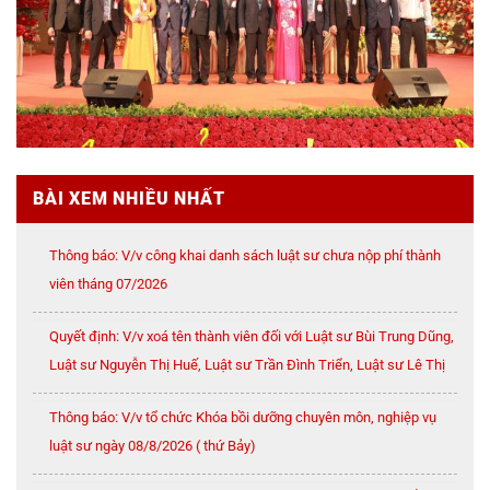
BÀI XEM NHIỀU NHẤT
Thông báo: V/v công khai danh sách luật sư chưa nộp phí thành
viên tháng 07/2026
Quyết định: V/v xoá tên thành viên đối với Luật sư Bùi Trung Dũng,
Luật sư Nguyễn Thị Huế, Luật sư Trần Đình Triển, Luật sư Lê Thị
Oanh
Thông báo: V/v tổ chức Khóa bồi dưỡng chuyên môn, nghiệp vụ
luật sư ngày 08/8/2026 ( thứ Bảy)