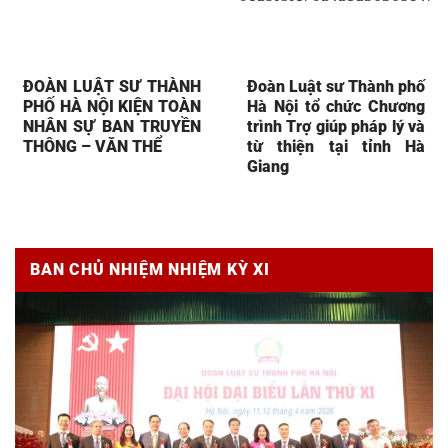
ĐOÀN LUẬT SƯ THÀNH
Đoàn Luật sư Thành phố
PHỐ HÀ NỘI KIỆN TOÀN
Hà Nội tổ chức Chương
NHÂN SỰ BAN TRUYỀN
trình Trợ giúp pháp lý và
THÔNG – VĂN THỂ
từ thiện tại tỉnh Hà
Giang
BAN CHỦ NHIỆM NHIỆM KỲ XI