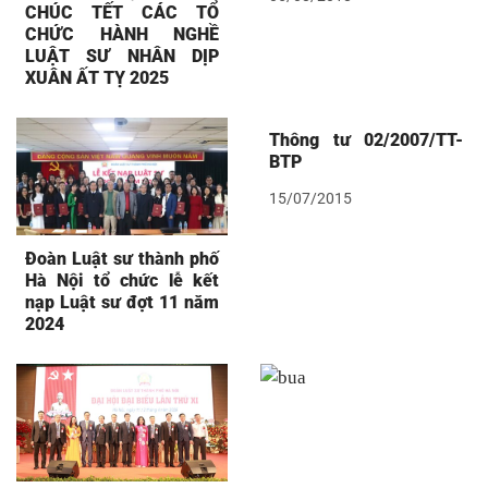
CHÚC TẾT CÁC TỔ
CHỨC HÀNH NGHỀ
LUẬT SƯ NHÂN DỊP
XUÂN ẤT TỴ 2025
Thông tư 02/2007/TT-
BTP
15/07/2015
Đoàn Luật sư thành phố
Hà Nội tổ chức lễ kết
nạp Luật sư đợt 11 năm
2024