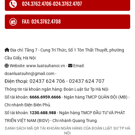
024.3762.4706-024.3762.4707
FAX: 024.3762.4708
Địa chỉ: Tầng 7 - Cung Trí Thức, Số 1 Tôn Thất Thuyết, phường
Cầu Giấy, Hà Nội
Website: www.luatsuhanoi.vn -
Email:
doanluatsuhn@gmail.com -
Điện thoại: 02437 624 706 - 02437 624 707
Thông tin tài khoản ngân hàng: Đoàn Luật Sư Tp Hà Nội
Số tài khoản:
6666.6959.6666
- Ngân hàng TMCP QUÂN ĐỘI (MB) -
Chi nhánh Điện Biên Phủ.
Số tài khoản:
1230.688.988
- Ngân hàng TMCP ĐẦU TƯ VÀ PHÁT
TRIỂN VIỆT NAM (BIDV) - Chi nhánh Quang Trung.
DANH SÁCH MÃ QR TÀI KHOẢN NGÂN HÀNG CỦA ĐOÀN LUẬT SƯ TP HÀ
NỘI