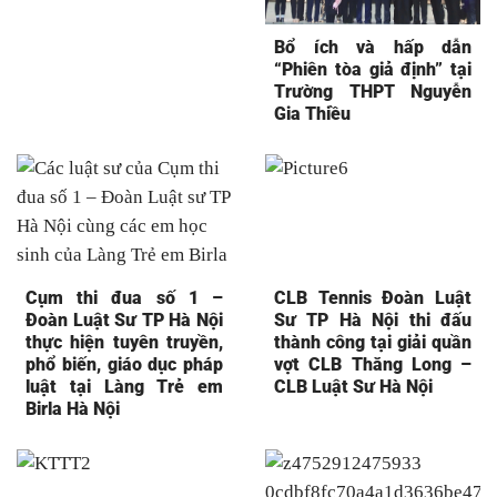
Bổ ích và hấp dẫn
“Phiên tòa giả định” tại
Trường THPT Nguyễn
Gia Thiều
Cụm thi đua số 1 –
CLB Tennis Đoàn Luật
Đoàn Luật Sư TP Hà Nội
Sư TP Hà Nội thi đấu
thực hiện tuyên truyền,
thành công tại giải quần
phổ biến, giáo dục pháp
vợt CLB Thăng Long –
luật tại Làng Trẻ em
CLB Luật Sư Hà Nội
Birla Hà Nội