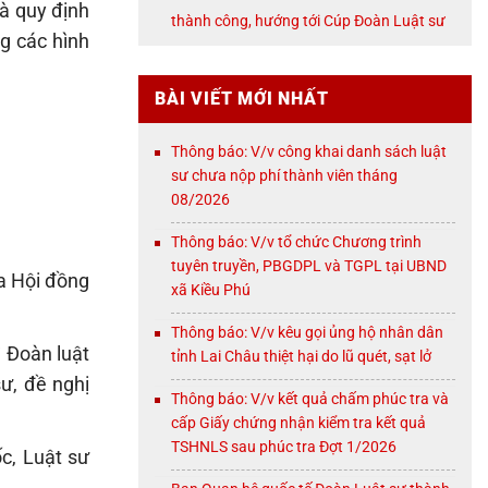
NỘI
và quy định
thành công, hướng tới Cúp Đoàn Luật sư
ng các hình
TP. Hà Nội
BÀI VIẾT MỚI NHẤT
Thông báo: V/v công khai danh sách luật
sư chưa nộp phí thành viên tháng
08/2026
Thông báo: V/v tổ chức Chương trình
tuyên truyền, PBGDPL và TGPL tại UBND
ủa Hội đồng
xã Kiều Phú
Thông báo: V/v kêu gọi ủng hộ nhân dân
ì Đoàn luật
tỉnh Lai Châu thiệt hại do lũ quét, sạt lở
ư, đề nghị
Thông báo: V/v kết quả chấm phúc tra và
cấp Giấy chứng nhận kiểm tra kết quả
TSHNLS sau phúc tra Đợt 1/2026
c, Luật sư