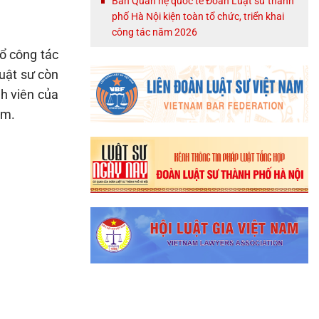
Ban Quan hệ quốc tế Đoàn Luật sư thành
phố Hà Nội kiện toàn tổ chức, triển khai
công tác năm 2026
ổ công tác
luật sư còn
nh viên của
am.