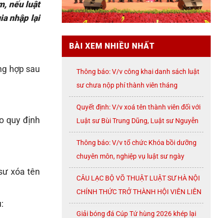
m, nếu luật
ia nhập lại
BÀI XEM NHIỀU NHẤT
ờng hợp sau
Thông báo: V/v công khai danh sách luật
sư chưa nộp phí thành viên tháng
07/2026
Quyết định: V/v xoá tên thành viên đối với
eo quy định
Luật sư Bùi Trung Dũng, Luật sư Nguyễn
Thị Huế, Luật sư Trần Đình Triển, Luật sư
Thông báo: V/v tổ chức Khóa bồi dưỡng
Lê Thị Oanh
chuyên môn, nghiệp vụ luật sư ngày
08/8/2026 ( thứ Bảy)
sư xóa tên
CÂU LẠC BỘ VÕ THUẬT LUẬT SƯ HÀ NỘI
CHÍNH THỨC TRỞ THÀNH HỘI VIÊN LIÊN
:
ĐOÀN VÕ CỔ TRUYỀN THÀNH PHỐ HÀ
Giải bóng đá Cúp Tứ hùng 2026 khép lại