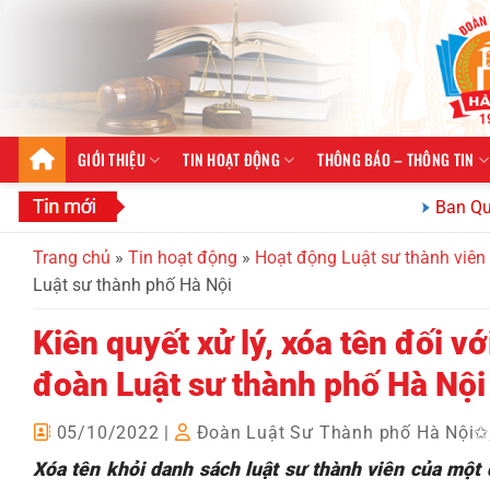
Bỏ
qua
nội
dung
GIỚI THIỆU
TIN HOẠT ĐỘNG
THÔNG BÁO – THÔNG TIN
Ban Quan hệ quố
Trang chủ
»
Tin hoạt động
»
Hoạt động Luật sư thành viên
Luật sư thành phố Hà Nội
Kiên quyết xử lý, xóa tên đối v
đoàn Luật sư thành phố Hà Nội
05/10/2022
|
Đoàn Luật Sư Thành phố Hà Nội
Xóa tên khỏi danh sách luật sư thành viên của một đ