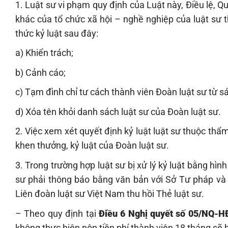
1. Luật sư vi phạm quy định của Luật này, Điều lệ, 
khác của tổ chức xã hội – nghề nghiệp của luật sư t
thức kỷ luật sau đây:
a) Khiển trách;
b) Cảnh cáo;
c) Tạm đình chỉ tư cách thành viên Đoàn luật sư từ 
d) Xóa tên khỏi danh sách luật sư của Đoàn luật sư.
2. Việc xem xét quyết định kỷ luật luật sư thuộc th
khen thưởng, kỷ luật của Đoàn luật sư.
3. Trong trường hợp luật sư bị xử lý kỷ luật bằng hìn
sư phải thông báo bằng văn bản với Sở Tư pháp và 
Liên đoàn luật sư Việt Nam thu hồi Thẻ luật sư.
– Theo quy định tại
Điều 6 Nghị quyết số 05/NQ-
không thực hiện nộp tiền phí thành viên 18 tháng sẽ b