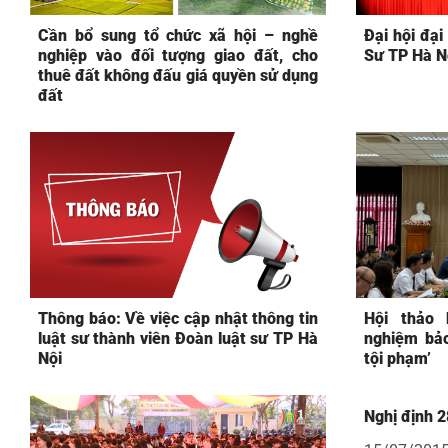
Cần bổ sung tổ chức xã hội – nghề
Đại hội đại
nghiệp vào đối tượng giao đất, cho
Sư TP Hà N
thuê đất không đấu giá quyền sử dụng
đất
Thông báo: Về việc cập nhật thông tin
Hội thảo 
luật sư thành viên Đoàn luật sư TP Hà
nghiệm bảo
Nội
tội phạm’
Nghị định 