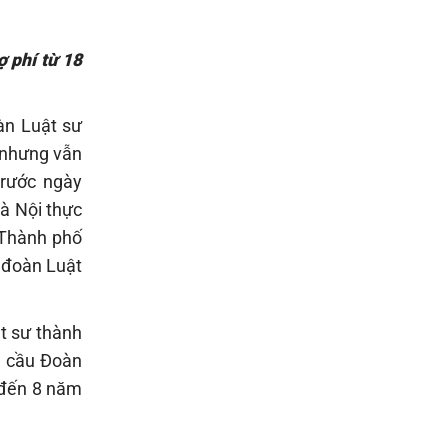
ợ phí từ 18
àn Luật sư
1 nhưng vẫn
trước ngày
à Nội thực
 Thành phố
n đoàn Luật
ật sư thành
u cầu Đoàn
g đến 8 năm