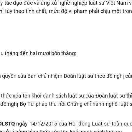
Quy tắc đạo đức và ứng xử nghề nghiệp luật sư Việt Nam 
hì tùy theo tính chất, mức độ vi phạm phải chịu một tro
sáu tháng đến hai mươi bốn tháng;
ẩm quyền của Ban chủ nhiệm Đoàn luật sư theo đề nghị c
h thức xóa tên khỏi danh sách luật sư của Đoàn luật sư th
đề nghị Bộ Tư pháp thu hồi Chứng chỉ hành nghề luật s
HĐLSTQ
ngày 14/12/2015 của Hội đồng Luật sư toàn quố
ị xử lý bằng hình thức xóa tên khỏi danh sách luật sư.