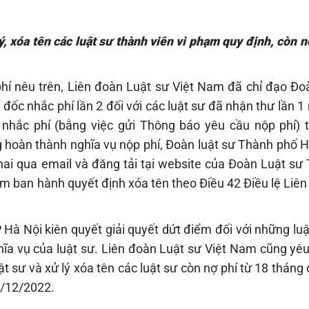
, xóa tên các luật sư thành viên vi phạm quy định, còn n
phí nêu trên, Liên đoàn Luật sư Việt Nam đã chỉ đạo Đo
 đốc nhắc phí lần 2 đối với các luật sư đã nhận thư lần 
 nhắc phí (bằng việc gửi Thông báo yêu cầu nộp phí) 
g hoàn thành nghĩa vụ nộp phí, Đoàn luật sư Thành phố H
hai qua email và đăng tải tại website của Đoàn Luật sư
ệm ban hành quyết định xóa tên theo Điều 42 Điều lệ Liê
Hà Nội kiên quyết giải quyết dứt điểm đối với những lu
hĩa vụ của luật sư. Liên đoàn Luật sư Việt Nam cũng yê
t sư và xử lý xóa tên các luật sư còn nợ phí từ 18 thán
1/12/2022.