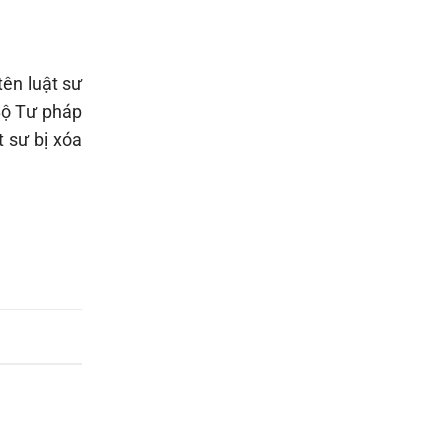
tên luật sư
Bộ Tư pháp
t sư bị xóa