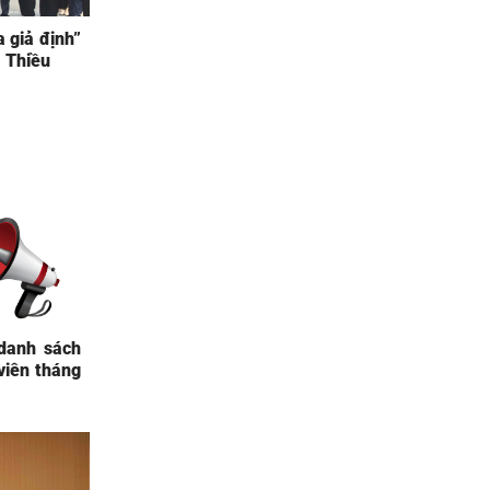
a giả định”
 Thiều
danh sách
viên tháng