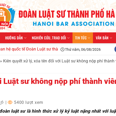
HƯỚNG DẪN
NGHIÊN CỨU, TRAO ĐỔI
TIN TỨC
VĂN BẢN
c tế Đoàn Luật sư thành phố Hà Nội kiện toàn tổ chức, triển k
Thứ năm, 06/08/2026
»
Kiên quyết xử lý, xóa tên đối với Luật sư không nộp phí thành
ới Luật sư không nộp phí thành viê
✩彡
|
5400 lượt xem
oàn luật sư là hình thức xử lý kỷ luật nặng nhất với lu