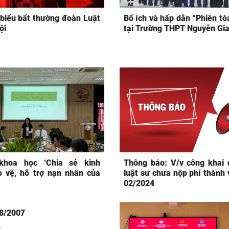
 biểu bất thường đoàn Luật
Bổ ích và hấp dẫn “Phiên tò
ội
tại Trường THPT Nguyễn Gia
khoa học ‘Chia sẻ kinh
Thông báo: V/v công khai 
 vệ, hỗ trợ nạn nhân của
luật sư chưa nộp phí thành 
02/2024
28/2007