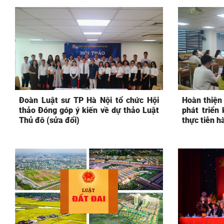
Đoàn Luật sư TP Hà Nội tổ chức Hội
Hoàn thiện 
thảo Đóng góp ý kiến về dự thảo Luật
phát triển
Thủ đô (sửa đổi)
thực tiễn h