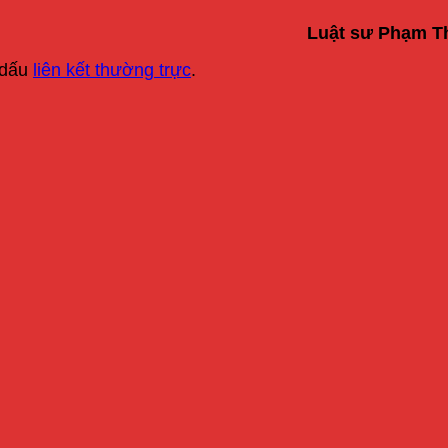
Luật sư Phạm Th
 dấu
liên kết thường trực
.