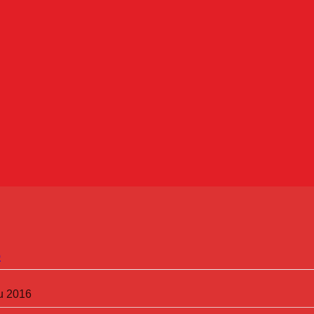
Ba
p
hu 2016