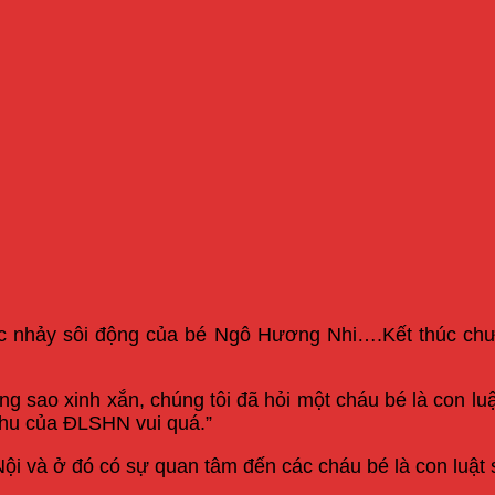
mục nhảy sôi động của bé Ngô Hương Nhi….Kết thúc chươ
sao xinh xắn, chúng tôi đã hỏi một cháu bé là con luật s
 thu của ĐLSHN vui quá.”
Nội và ở đó có sự quan tâm đến các cháu bé là con lu