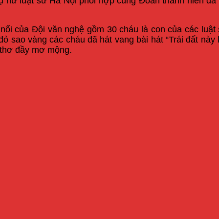
 nữ luật sư Hà Nội phối hợp cùng Đoàn thanh niên đã t
ôi nổi của Đội văn nghệ gồm 30 cháu là con của các luật
 đỏ sao vàng các cháu đã hát vang bài hát “Trái đất nà
i thơ đầy mơ mộng.