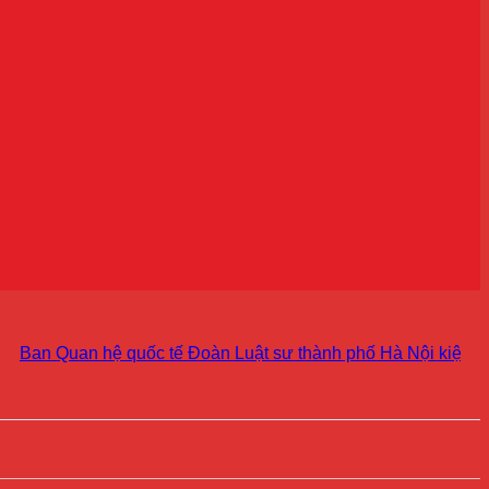
n Quan hệ quốc tế Đoàn Luật sư thành phố Hà Nội kiện toàn tổ 