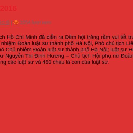
 2016
ội✩彡
|
1054 lượt xem
ch Hồ Chí Minh đã diễn ra Đêm hội trăng rằm vui tết 
hiệm Đoàn luật sư thành phố Hà Nội, Phó chủ tịch Liê
ó Chủ nhiệm Đoàn luật sư thành phố Hà Nội; luật sư 
sư Nguyễn Thị Đinh Hương – Chủ tịch Hội phụ nữ Đoàn 
g các luật sư và 450 cháu là con của luật sư.