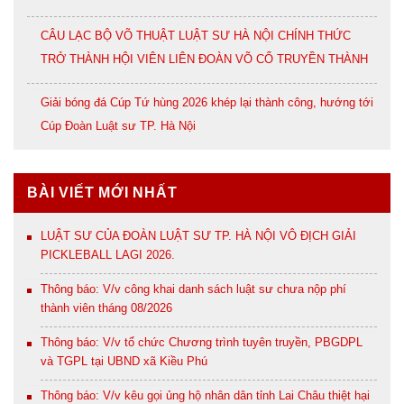
CÂU LẠC BỘ VÕ THUẬT LUẬT SƯ HÀ NỘI CHÍNH THỨC
TRỞ THÀNH HỘI VIÊN LIÊN ĐOÀN VÕ CỔ TRUYỀN THÀNH
PHỐ HÀ NỘI
Giải bóng đá Cúp Tứ hùng 2026 khép lại thành công, hướng tới
Cúp Đoàn Luật sư TP. Hà Nội
BÀI VIẾT MỚI NHẤT
LUẬT SƯ CỦA ĐOÀN LUẬT SƯ TP. HÀ NỘI VÔ ĐỊCH GIẢI
PICKLEBALL LAGI 2026.
Thông báo: V/v công khai danh sách luật sư chưa nộp phí
thành viên tháng 08/2026
Thông báo: V/v tổ chức Chương trình tuyên truyền, PBGDPL
và TGPL tại UBND xã Kiều Phú
Thông báo: V/v kêu gọi ủng hộ nhân dân tỉnh Lai Châu thiệt hại