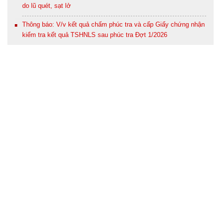
do lũ quét, sạt lở
Thông báo: V/v kết quả chấm phúc tra và cấp Giấy chứng nhận
kiểm tra kết quả TSHNLS sau phúc tra Đợt 1/2026