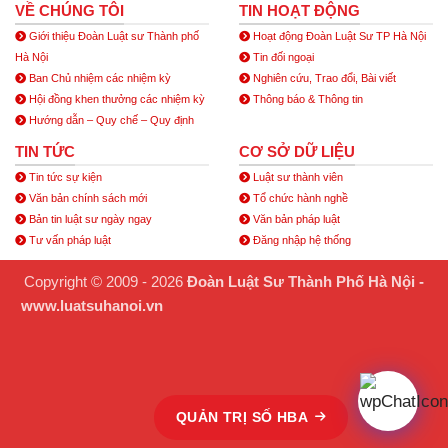
VỀ CHÚNG TÔI
TIN HOẠT ĐỘNG
Giới thiệu Đoàn Luật sư Thành phố
Hoạt động Đoàn Luật Sư TP Hà Nội
Hà Nội
Tin đối ngoại
Ban Chủ nhiệm các nhiệm kỳ
Nghiên cứu, Trao đổi, Bài viết
Hội đồng khen thưởng các nhiệm kỳ
Thông báo & Thông tin
Hướng dẫn – Quy chế – Quy định
TIN TỨC
CƠ SỞ DỮ LIỆU
Tin tức sự kiện
Luật sư thành viên
Văn bản chính sách mới
Tổ chức hành nghề
Bản tin luật sư ngày ngay
Văn bản pháp luật
Tư vấn pháp luật
Đăng nhập hệ thống
Copyright © 2009 - 2026
Đoàn Luật Sư Thành Phố Hà Nội -
www.luatsuhanoi.vn
QUẢN TRỊ SỐ HBA