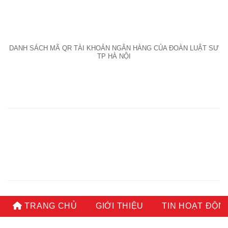
DANH SÁCH MÃ QR TÀI KHOẢN NGÂN HÀNG CỦA ĐOÀN LUẬT SƯ
TP HÀ NỘI
TRANG CHỦ
GIỚI THIỆU
TIN HOẠT ĐỘN