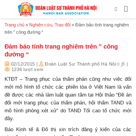
Bỏ
qua
nội
Trang chủ
»
Nghiên cứu, Trao đổi
»
Đảm bảo tính trang nghiêm
dung
trên ” công đường “
Đảm bảo tính trang nghiêm trên ” công
đường “
02/12/2015
|
Đoàn Luật Sư Thành phố Hà Nội✩彡
|
1236 lượt xem
KTĐT – Trang phục của thẩm phán cũng như việc đổi
mới mô hình tổ chức các phiên tòa ở Việt Nam là vấn
đề được các nhà làm luật quan tâm tại Hội thảo “Đề án
đổi mới trang phục của thẩm phán, hội thẩm TAND và
mô hình phòng xét xử” do TAND Tối cao tổ chức mới
đây.
Báo Kinh tế & Đô thị xin trích đăng ý kiến của các