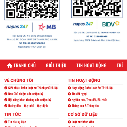
TRANG CHỦ
GIỚI THIỆU
TIN HOẠT ĐỘNG
THÔN
VỀ CHÚNG TÔI
TIN HOẠT ĐỘNG
Giới thiệu Đoàn Luật sư Thành phố Hà Nội
Hoạt động Đoàn Luật Sư TP Hà Nội
Ban Chủ nhiệm các nhiệm kỳ
Tin đối ngoại
Hội đồng khen thưởng các nhiệm kỳ
Nghiên cứu, Trao đổi, Bài viết
Hướng dẫn – Quy chế – Quy định
Thông báo & Thông tin
TIN TỨC
CƠ SỞ DỮ LIỆU
Tin tức sự kiện
Luật sư thành viên