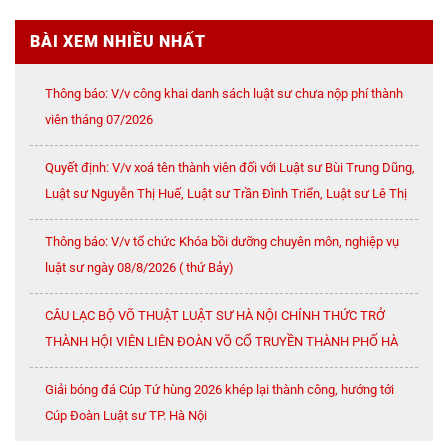
BÀI XEM NHIỀU NHẤT
Thông báo: V/v công khai danh sách luật sư chưa nộp phí thành
viên tháng 07/2026
Quyết định: V/v xoá tên thành viên đối với Luật sư Bùi Trung Dũng,
Luật sư Nguyễn Thị Huế, Luật sư Trần Đình Triển, Luật sư Lê Thị
Oanh
Thông báo: V/v tổ chức Khóa bồi dưỡng chuyên môn, nghiệp vụ
luật sư ngày 08/8/2026 ( thứ Bảy)
CÂU LẠC BỘ VÕ THUẬT LUẬT SƯ HÀ NỘI CHÍNH THỨC TRỞ
THÀNH HỘI VIÊN LIÊN ĐOÀN VÕ CỔ TRUYỀN THÀNH PHỐ HÀ
NỘI
Giải bóng đá Cúp Tứ hùng 2026 khép lại thành công, hướng tới
Cúp Đoàn Luật sư TP. Hà Nội