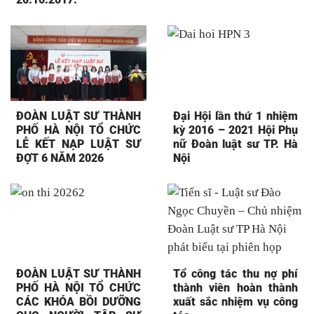
ĐOÀN LUẬT SƯ THÀNH
Đại Hội lần thứ 1 nhiệm
PHỐ HÀ NỘI TỔ CHỨC
kỳ 2016 – 2021 Hội Phụ
LỄ KẾT NẠP LUẬT SƯ
nữ Đoàn luật sư TP. Hà
ĐỢT 6 NĂM 2026
Nội
ĐOÀN LUẬT SƯ THÀNH
Tổ công tác thu nợ phí
PHỐ HÀ NỘI TỔ CHỨC
thành viên hoàn thành
CÁC KHÓA BỒI DƯỠNG
xuất sắc nhiệm vụ công