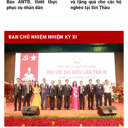
Báo ANTĐ, thiết thực
và tặng quà cho các hộ
phục vụ nhân dân
nghèo tại Sín Thầu
BAN CHỦ NHIỆM NHIỆM KỲ XI