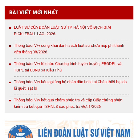
BÀI VIẾT MỚI NHẤT
LUẬT SƯ CỦA ĐOÀN LUẬT SƯ TP. HÀ NỘI VÔ ĐỊCH GIẢI
PICKLEBALL LAGI 2026.
Thông báo: V/v công khai danh sách luật sư chưa nộp phí thành
viên tháng 08/2026
Thông báo: V/v tổ chức Chương trình tuyên truyền, PBGDPL và
TGPL tại UBND xã Kiều Phú
Thông báo: V/v kêu gọi ủng hộ nhân dân tỉnh Lai Châu thiệt hại do
lũ quét, sạt lở
Thông báo: V/v kết quả chấm phúc tra và cấp Giấy chứng nhận
kiểm tra kết quả TSHNLS sau phúc tra Đợt 1/2026