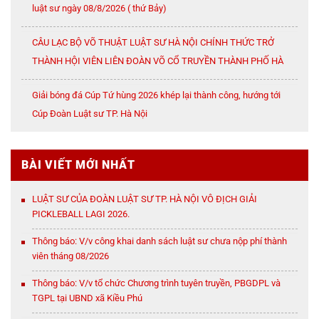
luật sư ngày 08/8/2026 ( thứ Bảy)
CÂU LẠC BỘ VÕ THUẬT LUẬT SƯ HÀ NỘI CHÍNH THỨC TRỞ
THÀNH HỘI VIÊN LIÊN ĐOÀN VÕ CỔ TRUYỀN THÀNH PHỐ HÀ
NỘI
Giải bóng đá Cúp Tứ hùng 2026 khép lại thành công, hướng tới
Cúp Đoàn Luật sư TP. Hà Nội
BÀI VIẾT MỚI NHẤT
LUẬT SƯ CỦA ĐOÀN LUẬT SƯ TP. HÀ NỘI VÔ ĐỊCH GIẢI
PICKLEBALL LAGI 2026.
Thông báo: V/v công khai danh sách luật sư chưa nộp phí thành
viên tháng 08/2026
Thông báo: V/v tổ chức Chương trình tuyên truyền, PBGDPL và
TGPL tại UBND xã Kiều Phú