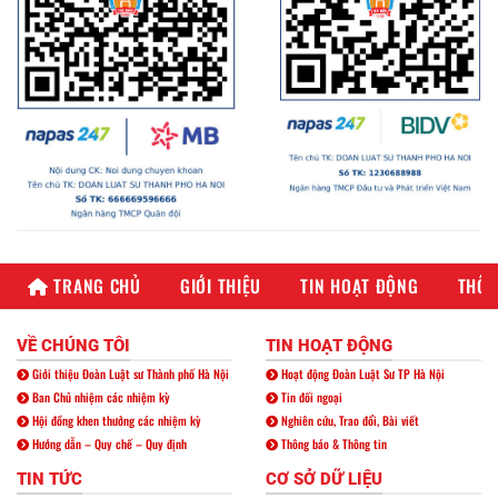
TRANG CHỦ
GIỚI THIỆU
TIN HOẠT ĐỘNG
THÔN
VỀ CHÚNG TÔI
TIN HOẠT ĐỘNG
Giới thiệu Đoàn Luật sư Thành phố Hà Nội
Hoạt động Đoàn Luật Sư TP Hà Nội
Ban Chủ nhiệm các nhiệm kỳ
Tin đối ngoại
Hội đồng khen thưởng các nhiệm kỳ
Nghiên cứu, Trao đổi, Bài viết
Hướng dẫn – Quy chế – Quy định
Thông báo & Thông tin
TIN TỨC
CƠ SỞ DỮ LIỆU