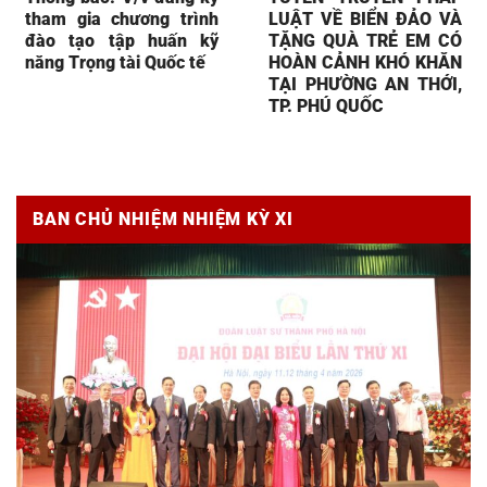
tham gia chương trình
LUẬT VỀ BIỂN ĐẢO VÀ
đào tạo tập huấn kỹ
TẶNG QUÀ TRẺ EM CÓ
năng Trọng tài Quốc tế
HOÀN CẢNH KHÓ KHĂN
TẠI PHƯỜNG AN THỚI,
TP. PHÚ QUỐC
BAN CHỦ NHIỆM NHIỆM KỲ XI