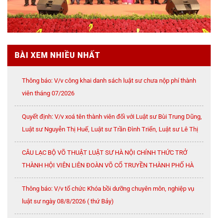
BÀI XEM NHIỀU NHẤT
Thông báo: V/v công khai danh sách luật sư chưa nộp phí thành
viên tháng 07/2026
Quyết định: V/v xoá tên thành viên đối với Luật sư Bùi Trung Dũng,
Luật sư Nguyễn Thị Huế, Luật sư Trần Đình Triển, Luật sư Lê Thị
Oanh
CÂU LẠC BỘ VÕ THUẬT LUẬT SƯ HÀ NỘI CHÍNH THỨC TRỞ
THÀNH HỘI VIÊN LIÊN ĐOÀN VÕ CỔ TRUYỀN THÀNH PHỐ HÀ
NỘI
Thông báo: V/v tổ chức Khóa bồi dưỡng chuyên môn, nghiệp vụ
luật sư ngày 08/8/2026 ( thứ Bảy)