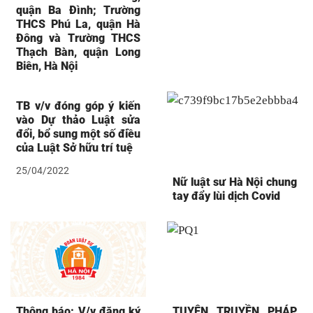
quận Ba Đình; Trường
THCS Phú La, quận Hà
Đông và Trường THCS
Thạch Bàn, quận Long
Biên, Hà Nội
TB v/v đóng góp ý kiến
vào Dự thảo Luật sửa
đổi, bổ sung một số điều
của Luật Sở hữu trí tuệ
25/04/2022
Nữ luật sư Hà Nội chung
tay đẩy lùi dịch Covid
Thông báo: V/v đăng ký
TUYÊN TRUYỀN PHÁP