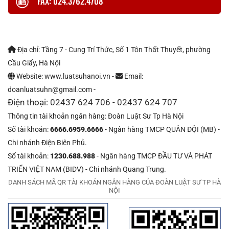
FAX: 024.3762.4708
Địa chỉ: Tầng 7 - Cung Trí Thức, Số 1 Tôn Thất Thuyết, phường
Cầu Giấy, Hà Nội
Website: www.luatsuhanoi.vn -
Email:
doanluatsuhn@gmail.com -
Điện thoại: 02437 624 706 - 02437 624 707
Thông tin tài khoản ngân hàng: Đoàn Luật Sư Tp Hà Nội
Số tài khoản:
6666.6959.6666
- Ngân hàng TMCP QUÂN ĐỘI (MB) -
Chi nhánh Điện Biên Phủ.
Số tài khoản:
1230.688.988
- Ngân hàng TMCP ĐẦU TƯ VÀ PHÁT
TRIỂN VIỆT NAM (BIDV) - Chi nhánh Quang Trung.
DANH SÁCH MÃ QR TÀI KHOẢN NGÂN HÀNG CỦA ĐOÀN LUẬT SƯ TP HÀ
NỘI