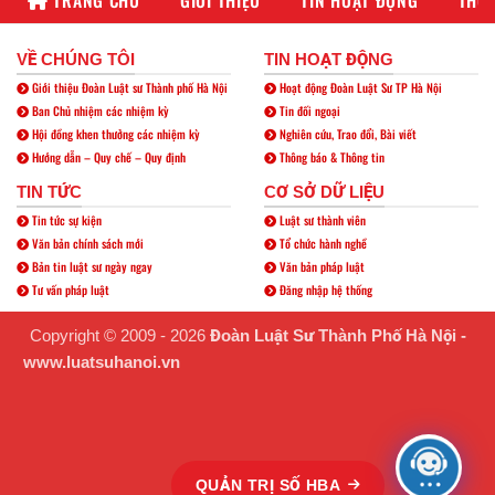
VỀ CHÚNG TÔI
TIN HOẠT ĐỘNG
Giới thiệu Đoàn Luật sư Thành phố Hà Nội
Hoạt động Đoàn Luật Sư TP Hà Nội
Ban Chủ nhiệm các nhiệm kỳ
Tin đối ngoại
Hội đồng khen thưởng các nhiệm kỳ
Nghiên cứu, Trao đổi, Bài viết
Hướng dẫn – Quy chế – Quy định
Thông báo & Thông tin
TIN TỨC
CƠ SỞ DỮ LIỆU
Tin tức sự kiện
Luật sư thành viên
Văn bản chính sách mới
Tổ chức hành nghề
Bản tin luật sư ngày ngay
Văn bản pháp luật
Tư vấn pháp luật
Đăng nhập hệ thống
Copyright © 2009 - 2026
Đoàn Luật Sư Thành Phố Hà Nội -
www.luatsuhanoi.vn
QUẢN TRỊ SỐ HBA