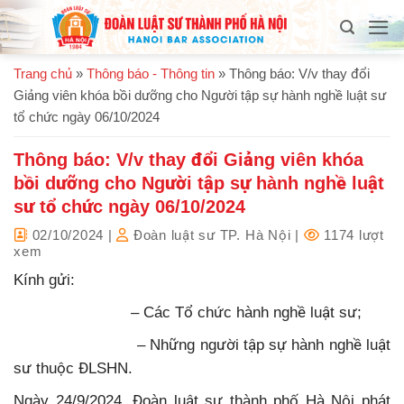
Bỏ
qua
nội
Trang chủ
»
Thông báo - Thông tin
»
Thông báo: V/v thay đổi
dung
Giảng viên khóa bồi dưỡng cho Người tập sự hành nghề luật sư
tổ chức ngày 06/10/2024
Thông báo: V/v thay đổi Giảng viên khóa
bồi dưỡng cho Người tập sự hành nghề luật
sư tổ chức ngày 06/10/2024
02/10/2024
|
Đoàn luật sư TP. Hà Nội
|
1174 lượt
xem
Kính gửi:
– Các Tổ chức hành nghề luật sư;
– Những người tập sự hành nghề luật
sư thuộc ĐLSHN.
Ngày 24/9/2024, Đoàn luật sư thành phố Hà Nội phát