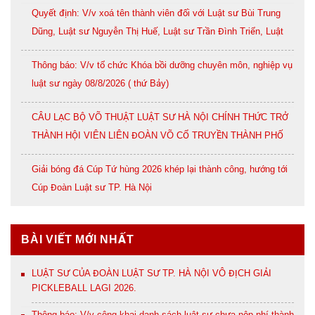
Quyết định: V/v xoá tên thành viên đối với Luật sư Bùi Trung
Dũng, Luật sư Nguyễn Thị Huế, Luật sư Trần Đình Triển, Luật
sư Lê Thị Oanh
Thông báo: V/v tổ chức Khóa bồi dưỡng chuyên môn, nghiệp vụ
luật sư ngày 08/8/2026 ( thứ Bảy)
CÂU LẠC BỘ VÕ THUẬT LUẬT SƯ HÀ NỘI CHÍNH THỨC TRỞ
THÀNH HỘI VIÊN LIÊN ĐOÀN VÕ CỔ TRUYỀN THÀNH PHỐ
HÀ NỘI
Giải bóng đá Cúp Tứ hùng 2026 khép lại thành công, hướng tới
Cúp Đoàn Luật sư TP. Hà Nội
BÀI VIẾT MỚI NHẤT
LUẬT SƯ CỦA ĐOÀN LUẬT SƯ TP. HÀ NỘI VÔ ĐỊCH GIẢI
PICKLEBALL LAGI 2026.
Thông báo: V/v công khai danh sách luật sư chưa nộp phí thành