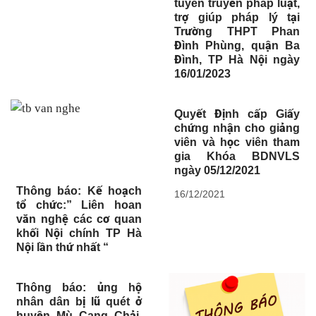
tuyên truyền pháp luật,
trợ giúp pháp lý tại
Trường THPT Phan
Đình Phùng, quận Ba
Đình, TP Hà Nội ngày
16/01/2023
Quyết Định cấp Giấy
chứng nhận cho giảng
viên và học viên tham
gia Khóa BDNVLS
ngày 05/12/2021
Thông báo: Kế hoạch
16/12/2021
tổ chức:” Liên hoan
văn nghệ các cơ quan
khối Nội chính TP Hà
Nội lần thứ nhất “
Thông báo: ủng hộ
nhân dân bị lũ quét ở
huyện Mù Cang Chải,