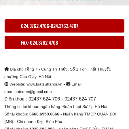
024.3762.4706-024.3762.4707
FAX: 024.3762.4708
Địa chỉ: Tầng 7 - Cung Trí Thức, Số 1 Tôn Thất Thuyết,
phường Cầu Giấy, Hà Nội
Website: www.luatsuhanoi.vn -
Email:
doanluatsuhn@gmail.com -
Điện thoại: 02437 624 706 - 02437 624 707
Thông tin tài khoản ngân hàng: Đoàn Luật Sư Tp Hà Nội
Số tài khoản:
6666.6959.6666
- Ngân hàng TMCP QUÂN ĐỘI
(MB) - Chi nhánh Điện Biên Phủ.
Số tài khoản:
1230.688.988
- Ngân hàng TMCP ĐẦU TƯ VÀ