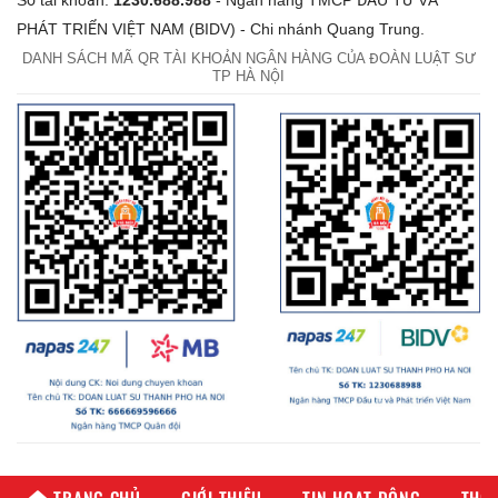
PHÁT TRIỂN VIỆT NAM (BIDV) - Chi nhánh Quang Trung.
DANH SÁCH MÃ QR TÀI KHOẢN NGÂN HÀNG CỦA ĐOÀN LUẬT SƯ
TP HÀ NỘI
TRANG CHỦ
GIỚI THIỆU
TIN HOẠT ĐỘNG
THÔN