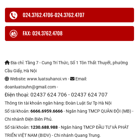
024.3762.4706-024.3762.4707
FAX: 024.3762.4708
Địa chỉ: Tầng 7 - Cung Trí Thức, Số 1 Tôn Thất Thuyết, phường
Cầu Giấy, Hà Nội
Website: www.luatsuhanoi.vn -
Email:
doanluatsuhn@gmail.com -
Điện thoại: 02437 624 706 - 02437 624 707
Thông tin tài khoản ngân hàng: Đoàn Luật Sư Tp Hà Nội
Số tài khoản:
6666.6959.6666
- Ngân hàng TMCP QUÂN ĐỘI (MB) -
Chi nhánh Điện Biên Phủ.
Số tài khoản:
1230.688.988
- Ngân hàng TMCP ĐẦU TƯ VÀ PHÁT
TRIỂN VIỆT NAM (BIDV) - Chi nhánh Quang Trung.