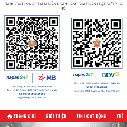
DANH SÁCH MÃ QR TÀI KHOẢN NGÂN HÀNG CỦA ĐOÀN LUẬT SƯ TP HÀ
NỘI
TRANG CHỦ
GIỚI THIỆU
TIN HOẠT ĐỘNG
THÔN