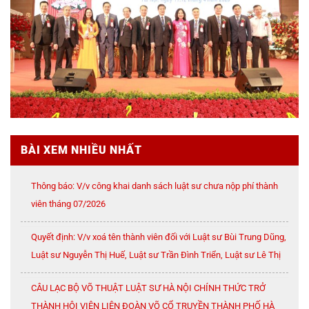
BÀI XEM NHIỀU NHẤT
Thông báo: V/v công khai danh sách luật sư chưa nộp phí thành
viên tháng 07/2026
Quyết định: V/v xoá tên thành viên đối với Luật sư Bùi Trung Dũng,
Luật sư Nguyễn Thị Huế, Luật sư Trần Đình Triển, Luật sư Lê Thị
Oanh
CÂU LẠC BỘ VÕ THUẬT LUẬT SƯ HÀ NỘI CHÍNH THỨC TRỞ
THÀNH HỘI VIÊN LIÊN ĐOÀN VÕ CỔ TRUYỀN THÀNH PHỐ HÀ