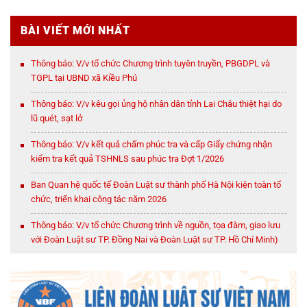
BÀI VIẾT MỚI NHẤT
Thông báo: V/v tổ chức Chương trình tuyên truyền, PBGDPL và
TGPL tại UBND xã Kiều Phú
Thông báo: V/v kêu gọi ủng hộ nhân dân tỉnh Lai Châu thiệt hại do
lũ quét, sạt lở
Thông báo: V/v kết quả chấm phúc tra và cấp Giấy chứng nhận
kiểm tra kết quả TSHNLS sau phúc tra Đợt 1/2026
Ban Quan hệ quốc tế Đoàn Luật sư thành phố Hà Nội kiện toàn tổ
chức, triển khai công tác năm 2026
Thông báo: V/v tổ chức Chương trình về nguồn, tọa đàm, giao lưu
với Đoàn Luật sư TP. Đồng Nai và Đoàn Luật sư TP. Hồ Chí Minh)