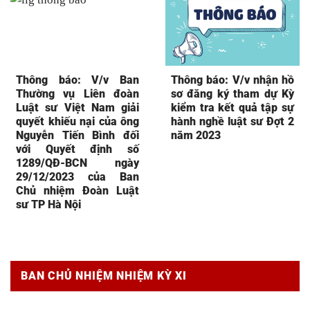
Thông báo: V/v Ban
Thông báo: V/v nhận hồ
Thường vụ Liên đoàn
sơ đăng ký tham dự Kỳ
Luật sư Việt Nam giải
kiểm tra kết quả tập sự
quyết khiếu nại của ông
hành nghề luật sư Đợt 2
Nguyễn Tiến Bình đối
năm 2023
với Quyết định số
1289/QĐ-BCN ngày
29/12/2023 của Ban
Chủ nhiệm Đoàn Luật
sư TP Hà Nội
BAN CHỦ NHIỆM NHIỆM KỲ XI