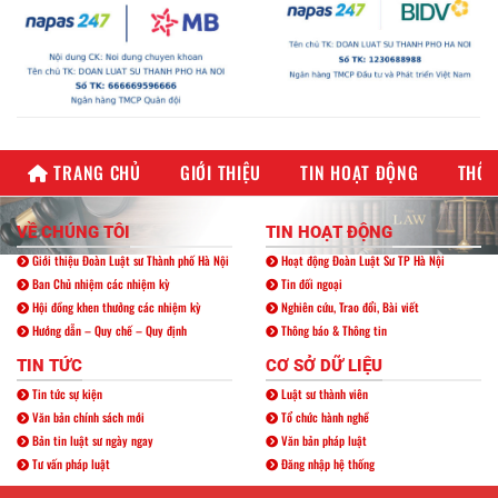
TRANG CHỦ
GIỚI THIỆU
TIN HOẠT ĐỘNG
THÔN
VỀ CHÚNG TÔI
TIN HOẠT ĐỘNG
Giới thiệu Đoàn Luật sư Thành phố Hà Nội
Hoạt động Đoàn Luật Sư TP Hà Nội
Ban Chủ nhiệm các nhiệm kỳ
Tin đối ngoại
Hội đồng khen thưởng các nhiệm kỳ
Nghiên cứu, Trao đổi, Bài viết
Hướng dẫn – Quy chế – Quy định
Thông báo & Thông tin
TIN TỨC
CƠ SỞ DỮ LIỆU
Tin tức sự kiện
Luật sư thành viên
Văn bản chính sách mới
Tổ chức hành nghề
Bản tin luật sư ngày ngay
Văn bản pháp luật
Tư vấn pháp luật
Đăng nhập hệ thống