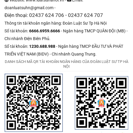
Website: www.luatsuhanoi.vn -
Email:
doanluatsuhn@gmail.com -
Điện thoại: 02437 624 706 - 02437 624 707
Thông tin tài khoản ngân hàng: Đoàn Luật Sư Tp Hà Nội
Số tài khoản:
6666.6959.6666
- Ngân hàng TMCP QUÂN ĐỘI (MB) -
Chi nhánh Điện Biên Phủ.
Số tài khoản:
1230.688.988
- Ngân hàng TMCP ĐẦU TƯ VÀ PHÁT
TRIỂN VIỆT NAM (BIDV) - Chi nhánh Quang Trung.
DANH SÁCH MÃ QR TÀI KHOẢN NGÂN HÀNG CỦA ĐOÀN LUẬT SƯ TP HÀ
NỘI