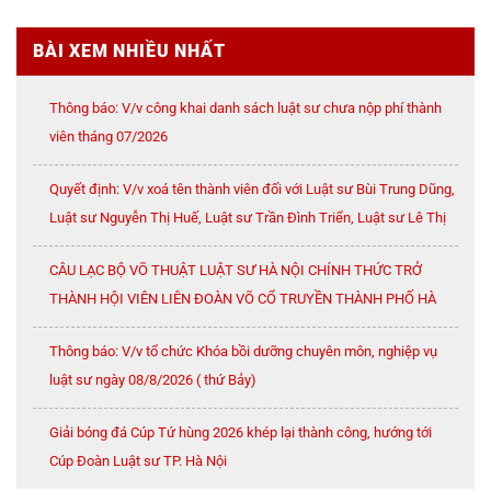
BÀI XEM NHIỀU NHẤT
Thông báo: V/v công khai danh sách luật sư chưa nộp phí thành
viên tháng 07/2026
Quyết định: V/v xoá tên thành viên đối với Luật sư Bùi Trung Dũng,
Luật sư Nguyễn Thị Huế, Luật sư Trần Đình Triển, Luật sư Lê Thị
Oanh
CÂU LẠC BỘ VÕ THUẬT LUẬT SƯ HÀ NỘI CHÍNH THỨC TRỞ
THÀNH HỘI VIÊN LIÊN ĐOÀN VÕ CỔ TRUYỀN THÀNH PHỐ HÀ
NỘI
Thông báo: V/v tổ chức Khóa bồi dưỡng chuyên môn, nghiệp vụ
luật sư ngày 08/8/2026 ( thứ Bảy)
Giải bóng đá Cúp Tứ hùng 2026 khép lại thành công, hướng tới
Cúp Đoàn Luật sư TP. Hà Nội