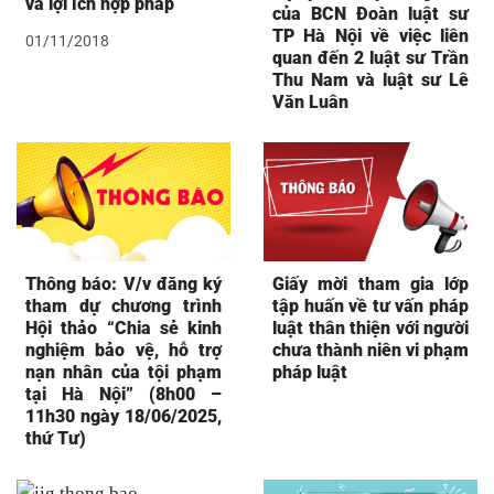
và lợi ích hợp pháp
của BCN Đoàn luật sư
TP Hà Nội về việc liên
01/11/2018
quan đến 2 luật sư Trần
Thu Nam và luật sư Lê
Văn Luân
Thông báo: V/v đăng ký
Giấy mời tham gia lớp
tham dự chương trình
tập huấn về tư vấn pháp
Hội thảo “Chia sẻ kinh
luật thân thiện với người
nghiệm bảo vệ, hỗ trợ
chưa thành niên vi phạm
nạn nhân của tội phạm
pháp luật
tại Hà Nội” (8h00 –
11h30 ngày 18/06/2025,
thứ Tư)