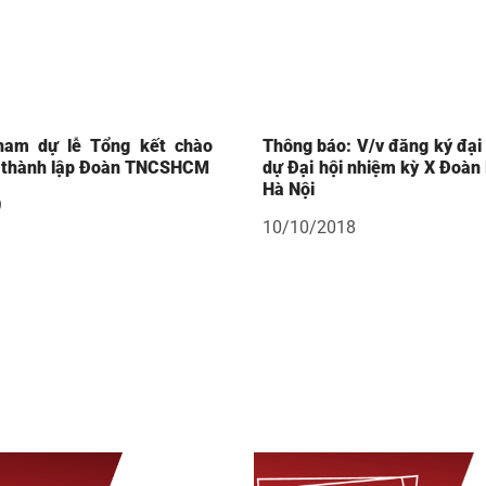
ham dự lễ Tổng kết chào
Thông báo: V/v đăng ký đại
 thành lập Đoàn TNCSHCM
dự Đại hội nhiệm kỳ X Đoàn 
Hà Nội
9
10/10/2018