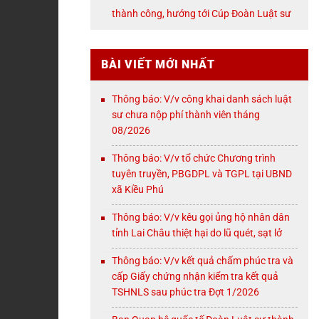
NỘI
thành công, hướng tới Cúp Đoàn Luật sư
TP. Hà Nội
BÀI VIẾT MỚI NHẤT
Thông báo: V/v công khai danh sách luật
sư chưa nộp phí thành viên tháng
08/2026
Thông báo: V/v tổ chức Chương trình
tuyên truyền, PBGDPL và TGPL tại UBND
xã Kiều Phú
Thông báo: V/v kêu gọi ủng hộ nhân dân
tỉnh Lai Châu thiệt hại do lũ quét, sạt lở
Thông báo: V/v kết quả chấm phúc tra và
cấp Giấy chứng nhận kiểm tra kết quả
TSHNLS sau phúc tra Đợt 1/2026