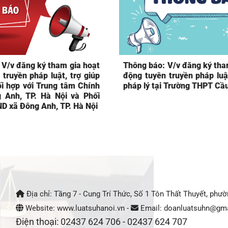
 V/v đăng ký tham gia hoạt
Thông báo: V/v đăng ký tha
truyền pháp luật, trợ giúp
động tuyên truyền pháp luật
ối hợp với Trung tâm Chính
pháp lý tại Trường THPT Cầ
g Anh, TP. Hà Nội và Phối
ND xã Đông Anh, TP. Hà Nội
Địa chỉ: Tầng 7 - Cung Trí Thức, Số 1 Tôn Thất Thuyết, phư
Website: www.luatsuhanoi.vn -
Email: doanluatsuhn@gma
Điện thoại: 02437 624 706 - 02437 624 707