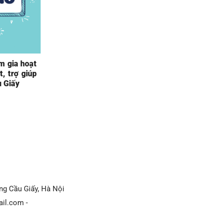
m gia hoạt
, trợ giúp
u Giấy
ờng Cầu Giấy, Hà Nội
il.com -