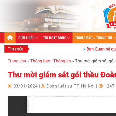
Bỏ
qua
nội
dung
GIỚI THIỆU
TIN HOẠT ĐỘNG
THÔNG BÁO – THÔNG TIN
Ban Quan hệ quốc tế Đoàn
Trang chủ
»
Thông báo - Thông tin
»
Thư mời giám sát gói
Thư mời giám sát gói thầu Đoà
03/01/2024
|
Đoàn luật sư TP. Hà Nội
|
1247 