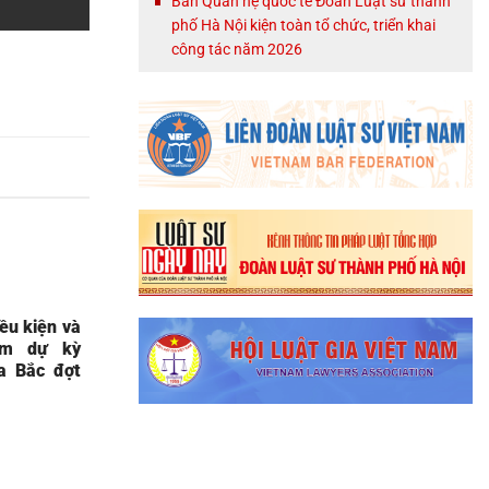
Ban Quan hệ quốc tế Đoàn Luật sư thành
phố Hà Nội kiện toàn tổ chức, triển khai
công tác năm 2026
ều kiện và
am dự kỳ
a Bắc đợt