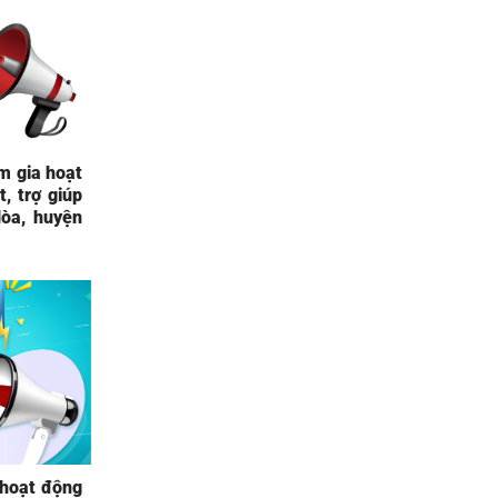
m gia hoạt
, trợ giúp
òa, huyện
 hoạt động