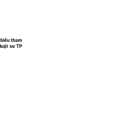
 biểu tham
luật sư TP