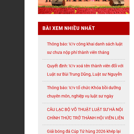
BÀI XEM NHIỀU NHẤT
Thông báo: V/v công khai danh sách luật
sư chưa nộp phí thành viên tháng
07/2026
Quyết định: V/v xoá tên thành viên đối với
Luật sư Bùi Trung Dũng, Luật sư Nguyễn
Thị Huế, Luật sư Trần Đình Triển, Luật sư
Thông báo: V/v tổ chức Khóa bồi dưỡng
Lê Thị Oanh
chuyên môn, nghiệp vụ luật sư ngày
08/8/2026 ( thứ Bảy)
CÂU LẠC BỘ VÕ THUẬT LUẬT SƯ HÀ NỘI
CHÍNH THỨC TRỞ THÀNH HỘI VIÊN LIÊN
ĐOÀN VÕ CỔ TRUYỀN THÀNH PHỐ HÀ
Giải bóng đá Cúp Tứ hùng 2026 khép lại