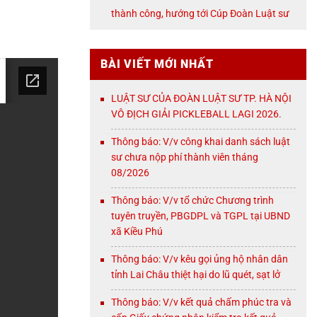
NỘI
thành công, hướng tới Cúp Đoàn Luật sư
TP. Hà Nội
BÀI VIẾT MỚI NHẤT
LUẬT SƯ CỦA ĐOÀN LUẬT SƯ TP. HÀ NỘI
VÔ ĐỊCH GIẢI PICKLEBALL LAGI 2026.
Thông báo: V/v công khai danh sách luật
sư chưa nộp phí thành viên tháng
08/2026
Thông báo: V/v tổ chức Chương trình
tuyên truyền, PBGDPL và TGPL tại UBND
xã Kiều Phú
Thông báo: V/v kêu gọi ủng hộ nhân dân
tỉnh Lai Châu thiệt hại do lũ quét, sạt lở
Thông báo: V/v kết quả chấm phúc tra và