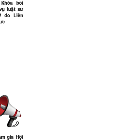
Khóa bồi
ụ luật sư
2 do Liên
ức
am gia Hội