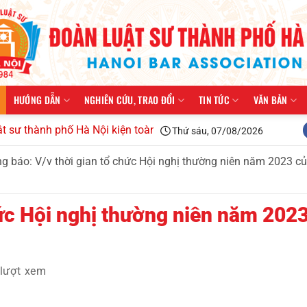
HƯỚNG DẪN
NGHIÊN CỨU, TRAO ĐỔI
TIN TỨC
VĂN BẢN
h phố Hà Nội kiện toàn tổ chức, triển khai công tác năm 2026
Thứ sáu, 07/08/2026
g báo: V/v thời gian tổ chức Hội nghị thường niên năm 2023 c
hức Hội nghị thường niên năm 202
lượt xem