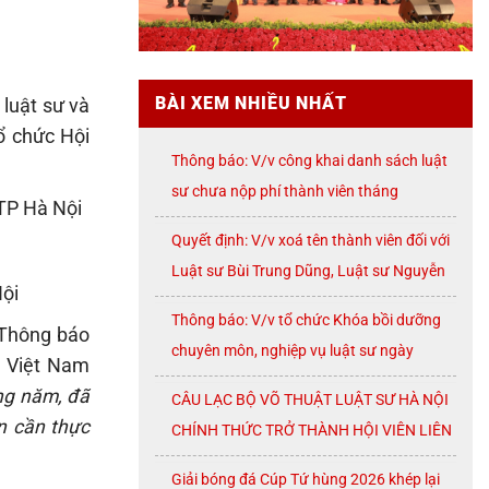
BÀI XEM NHIỀU NHẤT
luật sư và
ổ chức Hội
Thông báo: V/v công khai danh sách luật
sư chưa nộp phí thành viên tháng
TP Hà Nội
07/2026
Quyết định: V/v xoá tên thành viên đối với
Luật sư Bùi Trung Dũng, Luật sư Nguyễn
Nội
Thị Huế, Luật sư Trần Đình Triển, Luật sư
Thông báo: V/v tổ chức Khóa bồi dưỡng
Lê Thị Oanh
 Thông báo
chuyên môn, nghiệp vụ luật sư ngày
ư Việt Nam
08/8/2026 ( thứ Bảy)
ong năm, đã
CÂU LẠC BỘ VÕ THUẬT LUẬT SƯ HÀ NỘI
n cần thực
CHÍNH THỨC TRỞ THÀNH HỘI VIÊN LIÊN
ĐOÀN VÕ CỔ TRUYỀN THÀNH PHỐ HÀ
Giải bóng đá Cúp Tứ hùng 2026 khép lại