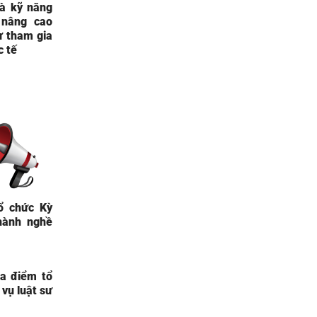
và kỹ năng
 nâng cao
ư tham gia
c tế
ổ chức Kỳ
hành nghề
ịa điểm tổ
vụ luật sư