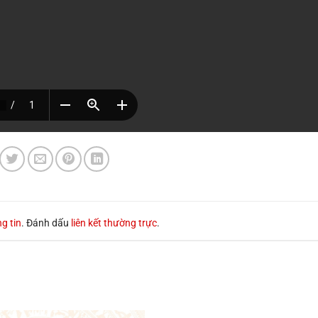
g tin
. Đánh dấu
liên kết thường trực
.