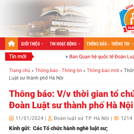
Bỏ
qua
nội
dung
GIỚI THIỆU
TIN HOẠT ĐỘNG
THÔNG BÁO – THÔNG TIN
Ban Quan hệ quốc tế Đoàn Luật sư thàn
Trang chủ
»
Thông báo - Thông tin
»
Thông báo mới
»
Thôn
Luật sư thành phố Hà Nội
Thông báo: V/v thời gian tổ c
Đoàn Luật sư thành phố Hà Nội
11/01/2024
|
Đoàn luật sư TP. Hà Nội
|
1214 
Kính gửi: Các Tổ chức hành nghề luật sư;