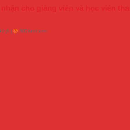
 nhận cho giảng viên và học viên t
ội✩彡
|
800 lượt xem