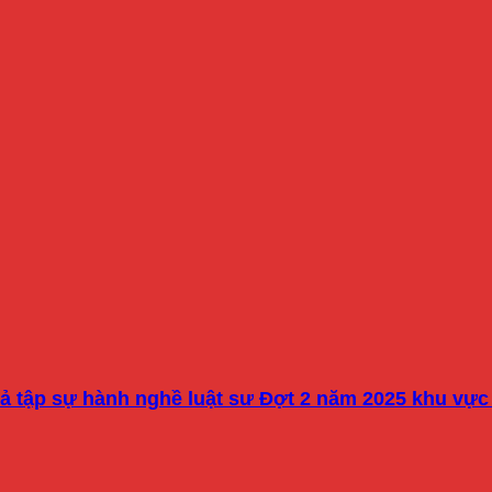
quả tập sự hành nghề luật sư Đợt 2 năm 2025 khu vực