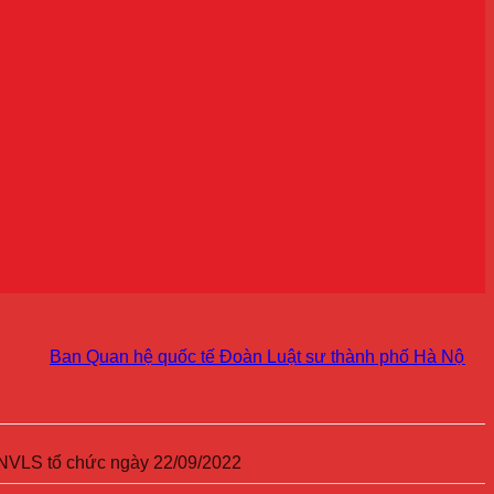
Ban Quan hệ quốc tế Đoàn Luật sư thành phố Hà Nội kiện toà
DNVLS tổ chức ngày 22/09/2022