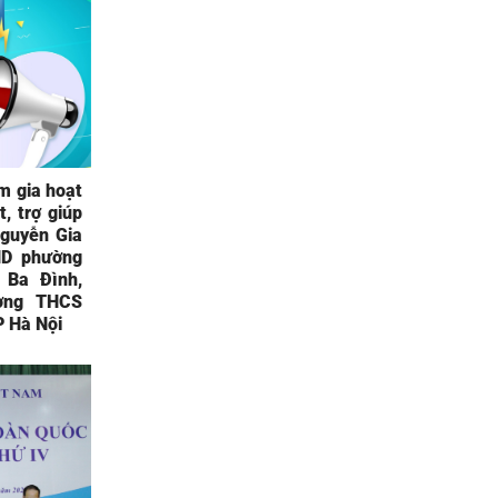
m gia hoạt
, trợ giúp
Nguyễn Gia
ND phường
 Ba Đình,
ờng THCS
P Hà Nội