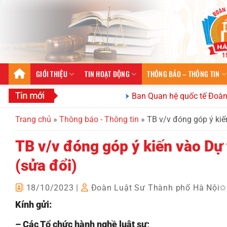
Bỏ
qua
nội
dung
GIỚI THIỆU
TIN HOẠT ĐỘNG
THÔNG BÁO – THÔNG TIN
Ban Quan hệ quốc tế Đoàn Luật sư
Trang chủ
»
Thông báo - Thông tin
»
TB v/v đóng góp ý kiế
TB v/v đóng góp ý kiến vào Dự
(sửa đổi)
18/10/2023
|
Đoàn Luật Sư Thành phố Hà Nội
Kính gửi:
– Các Tổ chức hành nghề luật sư;