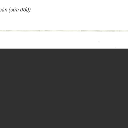
sản
(sửa đổi)).