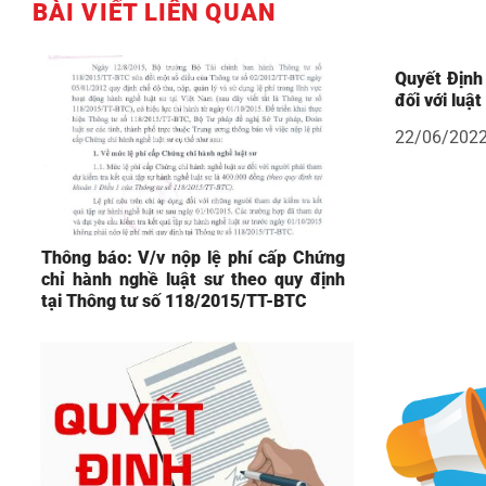
BÀI VIẾT LIÊN QUAN
Quyết Định 
đối với luậ
22/06/202
Thông báo: V/v nộp lệ phí cấp Chứng
chỉ hành nghề luật sư theo quy định
tại Thông tư số 118/2015/TT-BTC