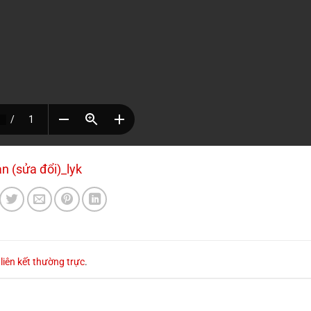
n (sửa đổi)_lyk
u
liên kết thường trực
.