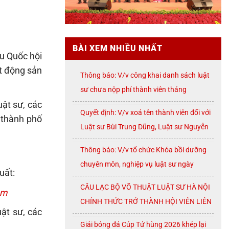
BÀI XEM NHIỀU NHẤT
u Quốc hội
ất động sản
Thông báo: V/v công khai danh sách luật
sư chưa nộp phí thành viên tháng
ật sư, các
07/2026
Quyết định: V/v xoá tên thành viên đối với
 thành phố
Luật sư Bùi Trung Dũng, Luật sư Nguyễn
Thị Huế, Luật sư Trần Đình Triển, Luật sư
Thông báo: V/v tổ chức Khóa bồi dưỡng
Lê Thị Oanh
chuyên môn, nghiệp vụ luật sư ngày
uất:
08/8/2026 ( thứ Bảy)
CÂU LẠC BỘ VÕ THUẬT LUẬT SƯ HÀ NỘI
om
CHÍNH THỨC TRỞ THÀNH HỘI VIÊN LIÊN
ật sư, các
ĐOÀN VÕ CỔ TRUYỀN THÀNH PHỐ HÀ
Giải bóng đá Cúp Tứ hùng 2026 khép lại