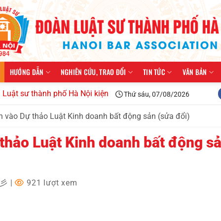
HƯỚNG DẪN
NGHIÊN CỨU, TRAO ĐỔI
TIN TỨC
VĂN BẢN
 thành phố Hà Nội kiện toàn tổ chức, triển khai công tác năm 
Thứ sáu, 07/08/2026
n vào Dự thảo Luật Kinh doanh bất động sản (sửa đổi)
 thảo Luật Kinh doanh bất động s
✩彡
|
921 lượt xem