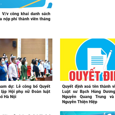
 V/v công khai danh sách
a nộp phí thành viên tháng
ham dự: Lễ công bố Quyết
Quyết định xoá tên thành vi
 lập Hội phụ nữ Đoàn luật
Luật sư Bạch Hùng Dương
hố Hà Nội
Nguyễn Quang Trung và
Nguyễn Thiện Hiệp