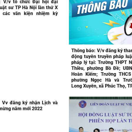
 V/v tổ chức Đại hội đại
uật sư TP Hà Nội lần thứ X
 các văn kiện nhiệm kỳ
)
1
Thông báo: V/v đăng ký tha
động tuyên truyền pháp luật
pháp lý tại: Trường THPT 
Thiều, phường Bồ Đề; UB
Hoàn Kiếm; Trường THCS
phường Ngọc Hà và Trư
Long Xuyên, xã Phúc Thọ, T
 Vv đăng ký nhận Lịch và
 mừng năm mới 2022
1