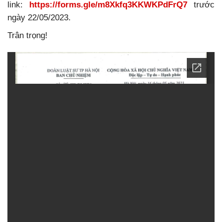
link:
https://forms.gle/m8Xkfq3KKWKPdFrQ7
trước
ngày 22/05/2023.
Trân trọng!