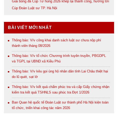
Giải bóng đá Cúp Tứ hùng 2026 khép lại thành công, hướng tới
Cúp Đoàn Luật sư TP. Hà Nội
BÀI VIẾT MỚI NHẤT
Thông báo: V/v công khai danh sách luật sư chưa nộp phí
thành viên tháng 08/2026
Thông báo: V/v tổ chức Chương trình tuyên truyền, PBGDPL
và TGPL tại UBND xã Kiều Phú
Thông báo: V/v kêu gọi ủng hộ nhân dân tỉnh Lai Châu thiệt hại
do lũ quét, sạt lở
Thông báo: V/v kết quả chấm phúc tra và cấp Giấy chứng nhận
kiểm tra kết quả TSHNLS sau phúc tra Đợt 1/2026
Ban Quan hệ quốc tế Đoàn Luật sư thành phố Hà Nội kiện toàn
tổ chức, triển khai công tác năm 2026