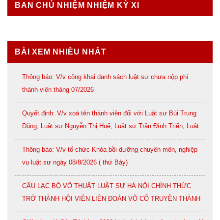
BAN CHỦ NHIỆM NHIỆM KỲ XI
BÀI XEM NHIỀU NHẤT
Thông báo: V/v công khai danh sách luật sư chưa nộp phí
thành viên tháng 07/2026
Quyết định: V/v xoá tên thành viên đối với Luật sư Bùi Trung
Dũng, Luật sư Nguyễn Thị Huế, Luật sư Trần Đình Triển, Luật
sư Lê Thị Oanh
Thông báo: V/v tổ chức Khóa bồi dưỡng chuyên môn, nghiệp
vụ luật sư ngày 08/8/2026 ( thứ Bảy)
CÂU LẠC BỘ VÕ THUẬT LUẬT SƯ HÀ NỘI CHÍNH THỨC
TRỞ THÀNH HỘI VIÊN LIÊN ĐOÀN VÕ CỔ TRUYỀN THÀNH
PHỐ HÀ NỘI