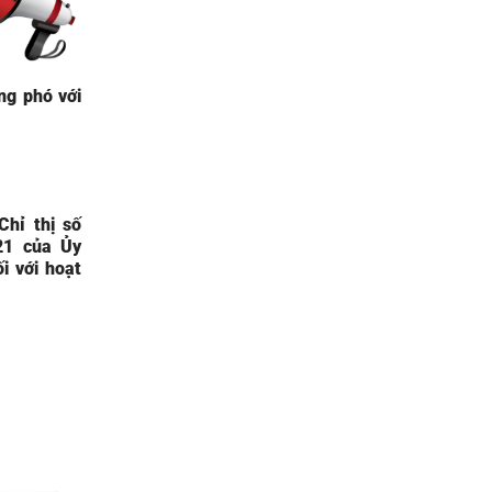
ng phó với
Chỉ thị số
21 của Ủy
i với hoạt