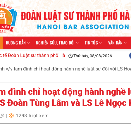
HƯỚNG DẪN
NGHIÊN CỨU, TRAO ĐỔI
TIN TỨC
VĂN BẢN
n Luật sư thành phố Hà Nội kiện toàn tổ chức, triển khai công
Thứ bảy, 08/08/2026
nh v/v tạm đình chỉ hoạt động hành nghề luật sư đối với LS H
m đình chỉ hoạt động hành nghề l
 LS Đoàn Tùng Lâm và LS Lê Ngọc
✩彡
|
1298 lượt xem