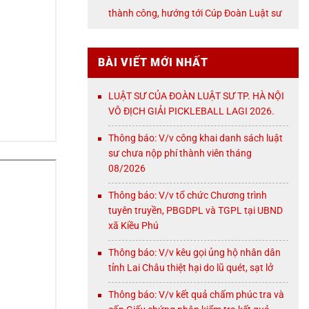
NỘI
thành công, hướng tới Cúp Đoàn Luật sư
TP. Hà Nội
BÀI VIẾT MỚI NHẤT
LUẬT SƯ CỦA ĐOÀN LUẬT SƯ TP. HÀ NỘI
VÔ ĐỊCH GIẢI PICKLEBALL LAGI 2026.
Thông báo: V/v công khai danh sách luật
sư chưa nộp phí thành viên tháng
08/2026
Thông báo: V/v tổ chức Chương trình
tuyên truyền, PBGDPL và TGPL tại UBND
xã Kiều Phú
Thông báo: V/v kêu gọi ủng hộ nhân dân
tỉnh Lai Châu thiệt hại do lũ quét, sạt lở
Thông báo: V/v kết quả chấm phúc tra và