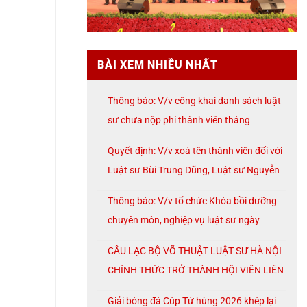
BÀI XEM NHIỀU NHẤT
Thông báo: V/v công khai danh sách luật
sư chưa nộp phí thành viên tháng
07/2026
Quyết định: V/v xoá tên thành viên đối với
Luật sư Bùi Trung Dũng, Luật sư Nguyễn
Thị Huế, Luật sư Trần Đình Triển, Luật sư
Thông báo: V/v tổ chức Khóa bồi dưỡng
Lê Thị Oanh
chuyên môn, nghiệp vụ luật sư ngày
08/8/2026 ( thứ Bảy)
CÂU LẠC BỘ VÕ THUẬT LUẬT SƯ HÀ NỘI
CHÍNH THỨC TRỞ THÀNH HỘI VIÊN LIÊN
ĐOÀN VÕ CỔ TRUYỀN THÀNH PHỐ HÀ
Giải bóng đá Cúp Tứ hùng 2026 khép lại