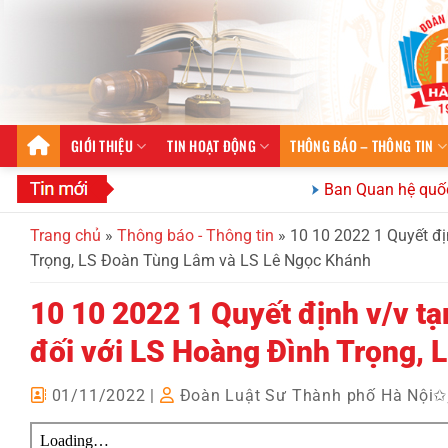
Bỏ
qua
nội
dung
GIỚI THIỆU
TIN HOẠT ĐỘNG
THÔNG BÁO – THÔNG TIN
Ban Quan hệ quốc tế Đoà
Trang chủ
»
Thông báo - Thông tin
»
10 10 2022 1 Quyết đị
Trọng, LS Đoàn Tùng Lâm và LS Lê Ngọc Khánh
10 10 2022 1 Quyết định v/v tạ
đối với LS Hoàng Đình Trọng,
01/11/2022
|
Đoàn Luật Sư Thành phố Hà Nội