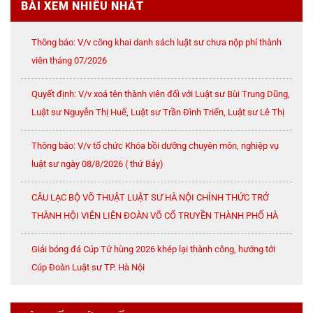
BÀI XEM NHIỀU NHẤT
Thông báo: V/v công khai danh sách luật sư chưa nộp phí thành
viên tháng 07/2026
Quyết định: V/v xoá tên thành viên đối với Luật sư Bùi Trung Dũng,
Luật sư Nguyễn Thị Huế, Luật sư Trần Đình Triển, Luật sư Lê Thị
Oanh
Thông báo: V/v tổ chức Khóa bồi dưỡng chuyên môn, nghiệp vụ
luật sư ngày 08/8/2026 ( thứ Bảy)
CÂU LẠC BỘ VÕ THUẬT LUẬT SƯ HÀ NỘI CHÍNH THỨC TRỞ
THÀNH HỘI VIÊN LIÊN ĐOÀN VÕ CỔ TRUYỀN THÀNH PHỐ HÀ
NỘI
Giải bóng đá Cúp Tứ hùng 2026 khép lại thành công, hướng tới
Cúp Đoàn Luật sư TP. Hà Nội