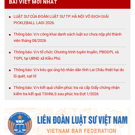
BÀI VIẾT MỚI NHẤT
LUẬT SƯ CỦA ĐOÀN LUẬT SƯ TP. HÀ NỘI VÔ ĐỊCH GIẢI
PICKLEBALL LAGI 2026.
Thông báo: V/v công khai danh sách luật sư chưa nộp phí thành
viên tháng 08/2026
Thông báo: V/v tổ chức Chương trình tuyên truyền, PBGDPL và
TGPL tại UBND xã Kiều Phú
Thông báo: V/v kêu gọi ủng hộ nhân dân tỉnh Lai Châu thiệt hại do
lũ quét, sạt lở
Thông báo: V/v kết quả chấm phúc tra và cấp Giấy chứng nhận
kiểm tra kết quả TSHNLS sau phúc tra Đợt 1/2026