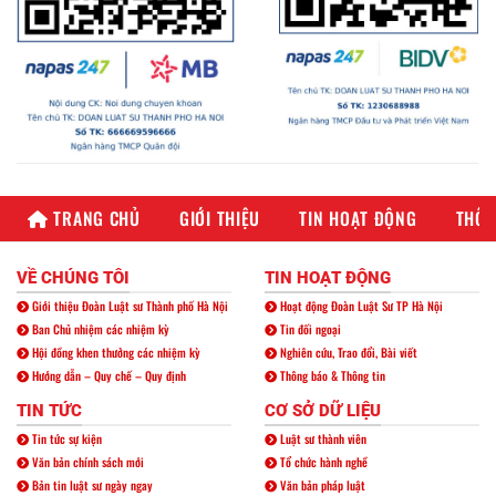
TRANG CHỦ
GIỚI THIỆU
TIN HOẠT ĐỘNG
THÔN
VỀ CHÚNG TÔI
TIN HOẠT ĐỘNG
Giới thiệu Đoàn Luật sư Thành phố Hà Nội
Hoạt động Đoàn Luật Sư TP Hà Nội
Ban Chủ nhiệm các nhiệm kỳ
Tin đối ngoại
Hội đồng khen thưởng các nhiệm kỳ
Nghiên cứu, Trao đổi, Bài viết
Hướng dẫn – Quy chế – Quy định
Thông báo & Thông tin
TIN TỨC
CƠ SỞ DỮ LIỆU
Tin tức sự kiện
Luật sư thành viên
Văn bản chính sách mới
Tổ chức hành nghề
Bản tin luật sư ngày ngay
Văn bản pháp luật