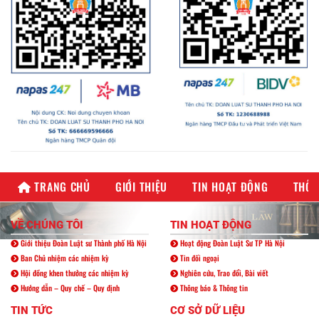
TRANG CHỦ
GIỚI THIỆU
TIN HOẠT ĐỘNG
THÔN
VỀ CHÚNG TÔI
TIN HOẠT ĐỘNG
Giới thiệu Đoàn Luật sư Thành phố Hà Nội
Hoạt động Đoàn Luật Sư TP Hà Nội
Ban Chủ nhiệm các nhiệm kỳ
Tin đối ngoại
Hội đồng khen thưởng các nhiệm kỳ
Nghiên cứu, Trao đổi, Bài viết
Hướng dẫn – Quy chế – Quy định
Thông báo & Thông tin
TIN TỨC
CƠ SỞ DỮ LIỆU