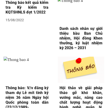
Thông báo kết quả kiểm
tra Kỳ kiểm tra
KQTSHNLS đợt 1/2022
15/08/2022
Danh sách nhân sự giới
thiệu bầu Ban Chủ
nhiệm, Hội đồng Khen
thưởng, kỷ luật nhiệm
kỳ 2026 – 2031
Thông báo: V/v đăng ký
Hội thảo về giải pháp
tham dự Lễ mít tinh kỷ
tháo gỡ khó khăn,
niệm 36 năm Ngày hội
vướng mắc, nâng cao
Quốc phòng toàn dân
chất lượng hoạt động
(22/12/1989-
hành nghề quản lý,