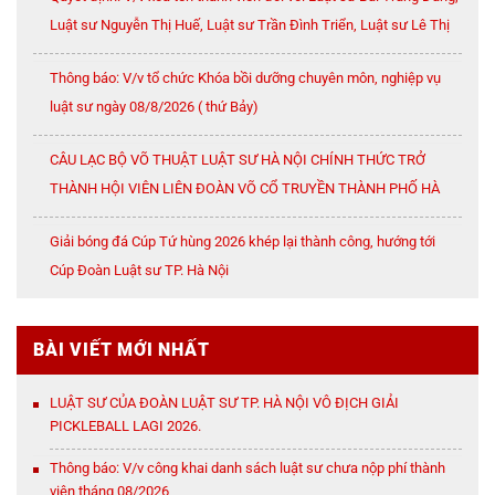
Luật sư Nguyễn Thị Huế, Luật sư Trần Đình Triển, Luật sư Lê Thị
Oanh
Thông báo: V/v tổ chức Khóa bồi dưỡng chuyên môn, nghiệp vụ
luật sư ngày 08/8/2026 ( thứ Bảy)
CÂU LẠC BỘ VÕ THUẬT LUẬT SƯ HÀ NỘI CHÍNH THỨC TRỞ
THÀNH HỘI VIÊN LIÊN ĐOÀN VÕ CỔ TRUYỀN THÀNH PHỐ HÀ
NỘI
Giải bóng đá Cúp Tứ hùng 2026 khép lại thành công, hướng tới
Cúp Đoàn Luật sư TP. Hà Nội
BÀI VIẾT MỚI NHẤT
LUẬT SƯ CỦA ĐOÀN LUẬT SƯ TP. HÀ NỘI VÔ ĐỊCH GIẢI
PICKLEBALL LAGI 2026.
Thông báo: V/v công khai danh sách luật sư chưa nộp phí thành
viên tháng 08/2026