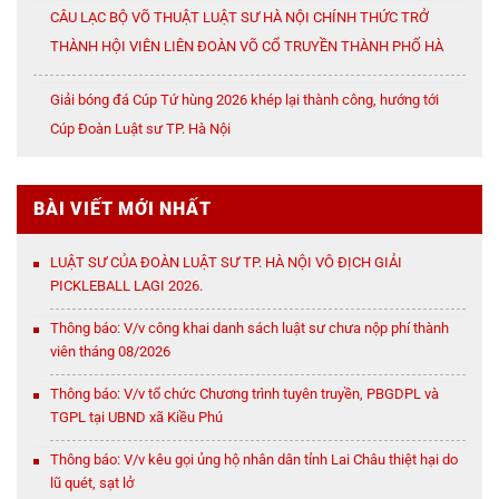
CÂU LẠC BỘ VÕ THUẬT LUẬT SƯ HÀ NỘI CHÍNH THỨC TRỞ
THÀNH HỘI VIÊN LIÊN ĐOÀN VÕ CỔ TRUYỀN THÀNH PHỐ HÀ
NỘI
Giải bóng đá Cúp Tứ hùng 2026 khép lại thành công, hướng tới
Cúp Đoàn Luật sư TP. Hà Nội
BÀI VIẾT MỚI NHẤT
LUẬT SƯ CỦA ĐOÀN LUẬT SƯ TP. HÀ NỘI VÔ ĐỊCH GIẢI
PICKLEBALL LAGI 2026.
Thông báo: V/v công khai danh sách luật sư chưa nộp phí thành
viên tháng 08/2026
Thông báo: V/v tổ chức Chương trình tuyên truyền, PBGDPL và
TGPL tại UBND xã Kiều Phú
Thông báo: V/v kêu gọi ủng hộ nhân dân tỉnh Lai Châu thiệt hại do
lũ quét, sạt lở