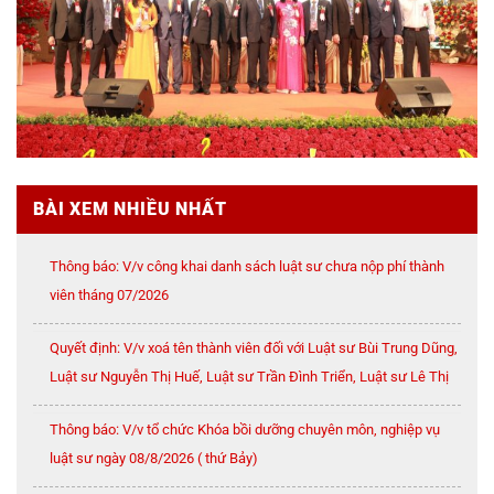
BÀI XEM NHIỀU NHẤT
Thông báo: V/v công khai danh sách luật sư chưa nộp phí thành
viên tháng 07/2026
Quyết định: V/v xoá tên thành viên đối với Luật sư Bùi Trung Dũng,
Luật sư Nguyễn Thị Huế, Luật sư Trần Đình Triển, Luật sư Lê Thị
Oanh
Thông báo: V/v tổ chức Khóa bồi dưỡng chuyên môn, nghiệp vụ
luật sư ngày 08/8/2026 ( thứ Bảy)