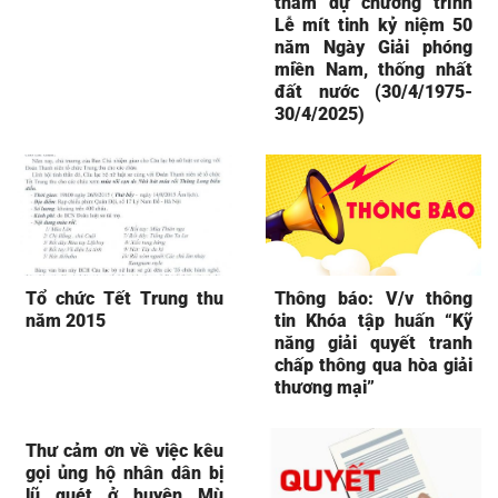
tham dự chương trình
Lễ mít tinh kỷ niệm 50
năm Ngày Giải phóng
miền Nam, thống nhất
đất nước (30/4/1975-
30/4/2025)
Tổ chức Tết Trung thu
Thông báo: V/v thông
năm 2015
tin Khóa tập huấn “Kỹ
năng giải quyết tranh
chấp thông qua hòa giải
thương mại”
Thư cảm ơn về việc kêu
gọi ủng hộ nhân dân bị
lũ quét ở huyện Mù