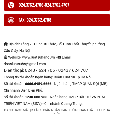
024.3762.4706-024.3762.4707
FAX: 024.3762.4708
Địa chỉ: Tầng 7 - Cung Trí Thức, Số 1 Tôn Thất Thuyết, phường
Cầu Giấy, Hà Nội
Website: www.luatsuhanoi.vn -
Email:
doanluatsuhn@gmail.com -
Điện thoại: 02437 624 706 - 02437 624 707
Thông tin tài khoản ngân hàng: Đoàn Luật Sư Tp Hà Nội
Số tài khoản:
6666.6959.6666
- Ngân hàng TMCP QUÂN ĐỘI (MB) -
Chi nhánh Điện Biên Phủ.
Số tài khoản:
1230.688.988
- Ngân hàng TMCP ĐẦU TƯ VÀ PHÁT
TRIỂN VIỆT NAM (BIDV) - Chi nhánh Quang Trung.
DANH SÁCH MÃ QR TÀI KHOẢN NGÂN HÀNG CỦA ĐOÀN LUẬT SƯ TP HÀ