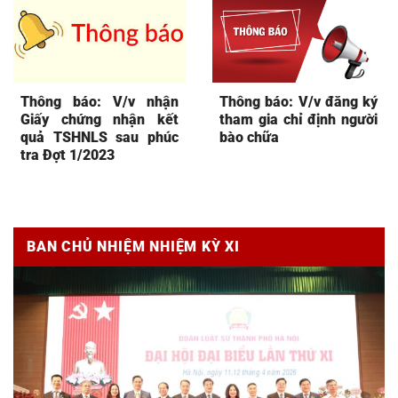
Thông báo: V/v nhận
Thông báo: V/v đăng ký
Giấy chứng nhận kết
tham gia chỉ định người
quả TSHNLS sau phúc
bào chữa
tra Đợt 1/2023
BAN CHỦ NHIỆM NHIỆM KỲ XI