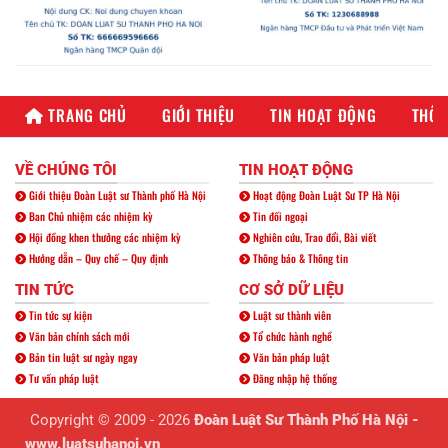
TRANG CHỦ
GIỚI THIỆU
TIN HOẠT ĐỘNG
THÔN
VỀ CHÚNG TÔI
TIN HOẠT ĐỘNG
Giới thiệu Đoàn Luật sư Thành phố Hà Nội
Hoạt động Đoàn Luật Sư TP Hà Nội
Ban Chủ nhiệm các nhiệm kỳ
Tin đối ngoại
Hội đồng khen thưởng các nhiệm kỳ
Nghiên cứu, Trao đổi, Bài viết
Hướng dẫn – Quy chế – Quy định
Thông báo & Thông tin
TIN TỨC
CƠ SỞ DỮ LIỆU
Tin tức sự kiện
Luật sư thành viên
Văn bản chính sách mới
Tổ chức hành nghề
Bản tin luật sư ngày ngay
Văn bản pháp luật
Tư vấn pháp luật
Đăng nhập hệ thống
Copyright © 2009 - 2026
Đoàn Luật Sư Thành Phố Hà Nội -
www.luatsuhanoi.vn