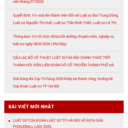
viên tháng 07/2026
Quyết định: V/v xoá tên thành viên đối với Luật sư Bùi Trung Dũng,
Luật sư Nguyễn Thị Huế, Luật sư Trần Đình Triển, Luật sư Lê Thị
Oanh
Thông báo: V/v tổ chức Khóa bồi dưỡng chuyên môn, nghiệp vụ
luật sư ngày 08/8/2026 ( thứ Bảy)
CÂU LẠC BỘ VÕ THUẬT LUẬT SƯ HÀ NỘI CHÍNH THỨC TRỞ
THÀNH HỘI VIÊN LIÊN ĐOÀN VÕ CỔ TRUYỀN THÀNH PHỐ HÀ
NỘI
Giải bóng đá Cúp Tứ hùng 2026 khép lại thành công, hướng tới
Cúp Đoàn Luật sư TP. Hà Nội
BÀI VIẾT MỚI NHẤT
LUẬT SƯ CỦA ĐOÀN LUẬT SƯ TP. HÀ NỘI VÔ ĐỊCH GIẢI
PICKLEBALL LAGI 2026.