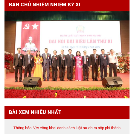
BAN CHỦ NHIỆM NHIỆM KỲ XI
BÀI XEM NHIỀU NHẤT
Thông báo: V/v công khai danh sách luật sư chưa nộp phí thành