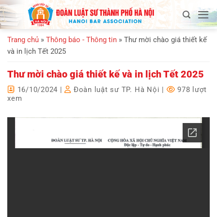
Bỏ
qua
nội
Trang chủ
»
Thông báo - Thông tin
»
Thư mời chào giá thiết kế
dung
và in lịch Tết 2025
Thư mời chào giá thiết kế và in lịch Tết 2025
16/10/2024
|
Đoàn luật sư TP. Hà Nội
|
978 lượt
xem