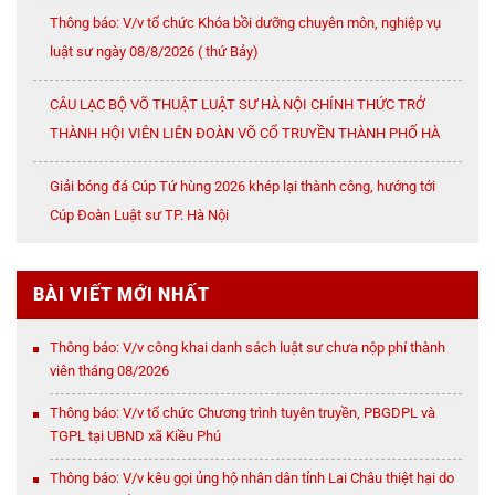
Thông báo: V/v tổ chức Khóa bồi dưỡng chuyên môn, nghiệp vụ
luật sư ngày 08/8/2026 ( thứ Bảy)
CÂU LẠC BỘ VÕ THUẬT LUẬT SƯ HÀ NỘI CHÍNH THỨC TRỞ
THÀNH HỘI VIÊN LIÊN ĐOÀN VÕ CỔ TRUYỀN THÀNH PHỐ HÀ
NỘI
Giải bóng đá Cúp Tứ hùng 2026 khép lại thành công, hướng tới
Cúp Đoàn Luật sư TP. Hà Nội
BÀI VIẾT MỚI NHẤT
Thông báo: V/v công khai danh sách luật sư chưa nộp phí thành
viên tháng 08/2026
Thông báo: V/v tổ chức Chương trình tuyên truyền, PBGDPL và
TGPL tại UBND xã Kiều Phú
Thông báo: V/v kêu gọi ủng hộ nhân dân tỉnh Lai Châu thiệt hại do