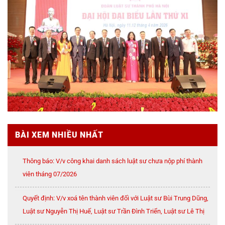
BÀI XEM NHIỀU NHẤT
Thông báo: V/v công khai danh sách luật sư chưa nộp phí thành
viên tháng 07/2026
Quyết định: V/v xoá tên thành viên đối với Luật sư Bùi Trung Dũng,
Luật sư Nguyễn Thị Huế, Luật sư Trần Đình Triển, Luật sư Lê Thị
Oanh