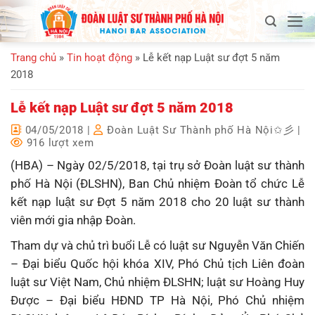
Bỏ
qua
nội
Trang chủ
»
Tin hoạt động
»
Lễ kết nạp Luật sư đợt 5 năm
dung
2018
Lễ kết nạp Luật sư đợt 5 năm 2018
04/05/2018
|
Đoàn Luật Sư Thành phố Hà Nội✩彡
|
916 lượt xem
(HBA) – Ngày 02/5/2018, tại trụ sở Đoàn luật sư thành
phố Hà Nội (ĐLSHN), Ban Chủ nhiệm Đoàn tổ chức Lễ
kết nạp luật sư Đợt 5 năm 2018 cho 20 luật sư thành
viên mới gia nhập Đoàn.
Tham dự và chủ trì buổi Lễ có luật sư Nguyễn Văn Chiến
– Đại biểu Quốc hội khóa XIV, Phó Chủ tịch Liên đoàn
luật sư Việt Nam, Chủ nhiệm ĐLSHN; luật sư Hoàng Huy
Được – Đại biểu HĐND TP Hà Nội, Phó Chủ nhiệm