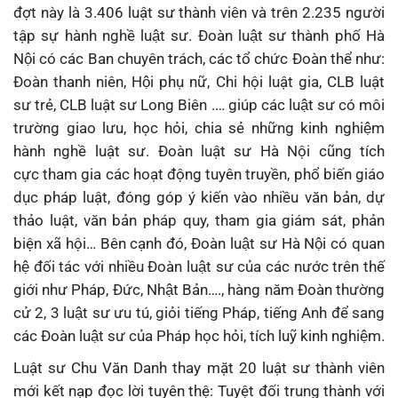
đợt này là 3.406 luật sư thành viên và trên 2.235 người
tập sự hành nghề luật sư. Đoàn luật sư thành phố Hà
Nội có các Ban chuyên trách, các tổ chức Đoàn thể như:
Đoàn thanh niên, Hội phụ nữ, Chi hội luật gia, CLB luật
sư trẻ, CLB luật sư Long Biên .… giúp các luật sư có môi
trường giao lưu, học hỏi, chia sẻ những kinh nghiệm
hành nghề luật sư. Đoàn luật sư Hà Nội cũng tích
cực tham gia các hoạt động tuyên truyền, phổ biến giáo
dục pháp luật, đóng góp ý kiến vào nhiều văn bản, dự
thảo luật, văn bản pháp quy, tham gia giám sát, phản
biện xã hội… Bên cạnh đó, Đoàn luật sư Hà Nội có quan
hệ đối tác với nhiều Đoàn luật sư của các nước trên thế
giới như Pháp, Đức, Nhật Bản…., hàng năm Đoàn thường
cử 2, 3 luật sư ưu tú, giỏi tiếng Pháp, tiếng Anh để sang
các Đoàn luật sư của Pháp học hỏi, tích luỹ kinh nghiệm.
Luật sư Chu Văn Danh thay mặt 20 luật sư thành viên
mới kết nạp đọc lời tuyên thệ: Tuyệt đối trung thành với