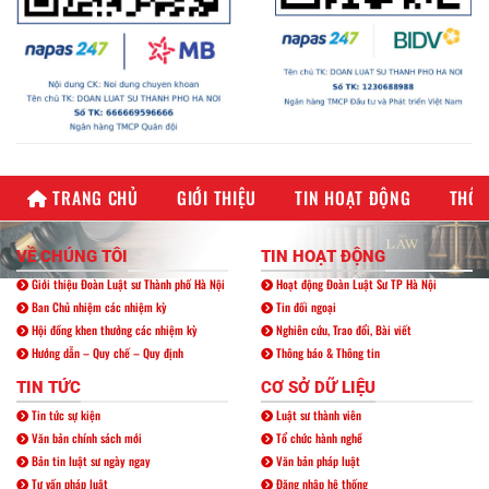
TRANG CHỦ
GIỚI THIỆU
TIN HOẠT ĐỘNG
THÔN
VỀ CHÚNG TÔI
TIN HOẠT ĐỘNG
Giới thiệu Đoàn Luật sư Thành phố Hà Nội
Hoạt động Đoàn Luật Sư TP Hà Nội
Ban Chủ nhiệm các nhiệm kỳ
Tin đối ngoại
Hội đồng khen thưởng các nhiệm kỳ
Nghiên cứu, Trao đổi, Bài viết
Hướng dẫn – Quy chế – Quy định
Thông báo & Thông tin
TIN TỨC
CƠ SỞ DỮ LIỆU
Tin tức sự kiện
Luật sư thành viên
Văn bản chính sách mới
Tổ chức hành nghề
Bản tin luật sư ngày ngay
Văn bản pháp luật
Tư vấn pháp luật
Đăng nhập hệ thống