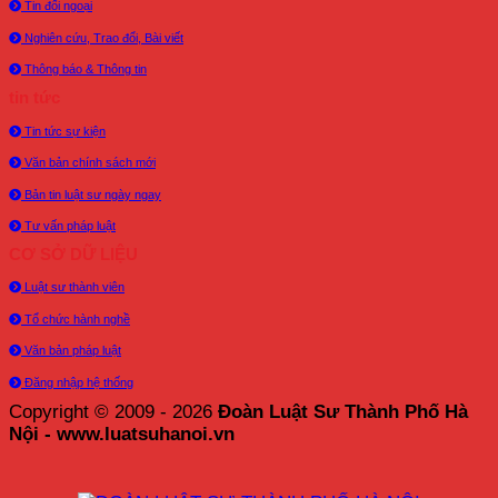
Tin đối ngoại
Nghiên cứu, Trao đổi, Bài viết
Thông báo & Thông tin
tin tức
Tin tức sự kiện
Văn bản chính sách mới
Bản tin luật sư ngày ngay
Tư vấn pháp luật
CƠ SỞ DỮ LIỆU
Luật sư thành viên
Tổ chức hành nghề
Văn bản pháp luật
Đăng nhập hệ thống
Copyright © 2009 - 2026
Đoàn Luật Sư Thành Phố Hà
Nội - www.luatsuhanoi.vn