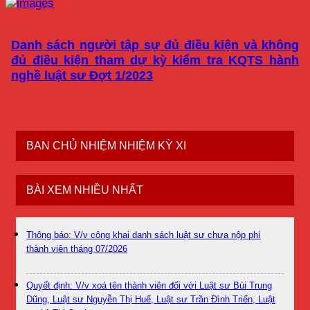
Danh sách người tập sự đủ điều kiện và không
đủ điều kiện tham dự kỳ kiểm tra KQTS hành
nghề luật sư Đợt 1/2023
BAN CHỦ NHIỆM NHIỆM KỲ XI
BÀI XEM NHIỀU NHẤT
Thông báo: V/v công khai danh sách luật sư chưa nộp phí
thành viên tháng 07/2026
Quyết định: V/v xoá tên thành viên đối với Luật sư Bùi Trung
Dũng, Luật sư Nguyễn Thị Huế, Luật sư Trần Đình Triển, Luật