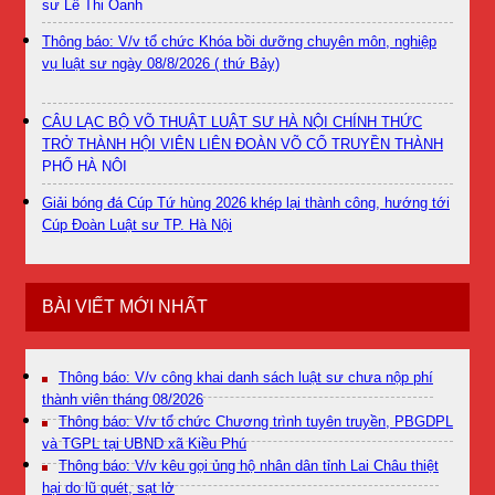
sư Lê Thị Oanh
Thông báo: V/v tổ chức Khóa bồi dưỡng chuyên môn, nghiệp
vụ luật sư ngày 08/8/2026 ( thứ Bảy)
CÂU LẠC BỘ VÕ THUẬT LUẬT SƯ HÀ NỘI CHÍNH THỨC
TRỞ THÀNH HỘI VIÊN LIÊN ĐOÀN VÕ CỔ TRUYỀN THÀNH
PHỐ HÀ NỘI
Giải bóng đá Cúp Tứ hùng 2026 khép lại thành công, hướng tới
Cúp Đoàn Luật sư TP. Hà Nội
BÀI VIẾT MỚI NHẤT
Thông báo: V/v công khai danh sách luật sư chưa nộp phí
thành viên tháng 08/2026
Thông báo: V/v tổ chức Chương trình tuyên truyền, PBGDPL
và TGPL tại UBND xã Kiều Phú
Thông báo: V/v kêu gọi ủng hộ nhân dân tỉnh Lai Châu thiệt
hại do lũ quét, sạt lở