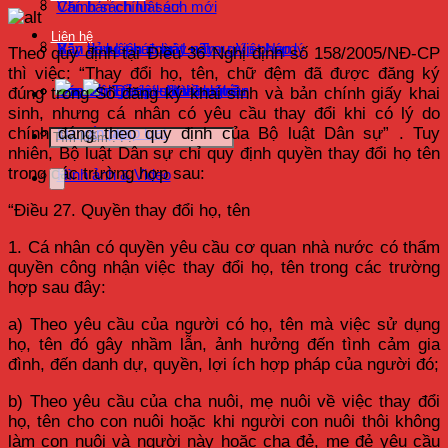
Chính sách luật sư
Văn bản chính sách mới
Liên hệ
Xây dựng pháp luật – Trợ giúp pháp lý
Bản tin luật sư ngày nay
Văn bản Liên đoàn Luật sư Việt Nam
Theo quy định tại Điều 36 Nghị định số 158/2005/NĐ-CP
thì việc: “Thay đổi họ, tên, chữ đệm đã được đăng ký
Hoạt động Luật sư thành viên
Quy định pháp luật về luật sư
Văn bản Đảng – Nhà nước
Tra cứu Tổ chức hành nghề
đúng trong Sổ đăng ký khai sinh và bản chính giấy khai
sinh, nhưng cá nhân có yêu cầu thay đổi khi có lý do
Tư vấn pháp luật
Đăng nhập
chính đáng theo quy định của Bộ luật Dân sự” . Tuy
nhiên, Bộ luật Dân sự chỉ quy định quyền thay đổi họ tên
trong các trường hợp sau:
Hình ảnh & Video
“Điều 27. Quyền thay đổi họ, tên
1. Cá nhân có quyền yêu cầu cơ quan nhà nước có thẩm
quyền công nhận việc thay đổi họ, tên trong các trường
hợp sau đây:
a) Theo yêu cầu của người có họ, tên mà việc sử dụng
họ, tên đó gây nhầm lẫn, ảnh hưởng đến tình cảm gia
đình, đến danh dự, quyền, lợi ích hợp pháp của người đó;
b) Theo yêu cầu của cha nuôi, mẹ nuôi về việc thay đổi
họ, tên cho con nuôi hoặc khi người con nuôi thôi không
làm con nuôi và người này hoặc cha đẻ, mẹ đẻ yêu cầu