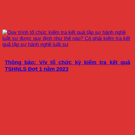
Thông báo: V/v tổ chức kỳ kiểm tra kết quả
TSHNLS Đợt 1 năm 2023