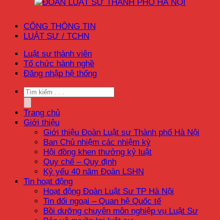
CỔNG THÔNG TIN
LUẬT SƯ / TCHN
Luật sư thành viên
Tổ chức hành nghề
Đăng nhập hệ thống
Trang chủ
Giới thiệu
Giới thiệu Đoàn Luật sư Thành phố Hà Nội
Ban Chủ nhiệm các nhiệm kỳ
Hội đồng khen thưởng kỷ luật
Quy chế – Quy định
Kỷ yếu 40 năm Đoàn LSHN
Tin hoạt động
Hoạt động Đoàn Luật Sư TP Hà Nội
Tin đối ngoại – Quan hệ Quốc tế
Bồi dưỡng chuyên môn nghiệp vụ Luật Sư