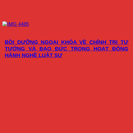
BỒI DƯỠNG NGOẠI KHÓA VỀ CHÍNH TRỊ TƯ
TƯỞNG VÀ ĐẠO ĐỨC TRONG HOẠT ĐỘNG
HÀNH NGHỀ LUẬT SƯ