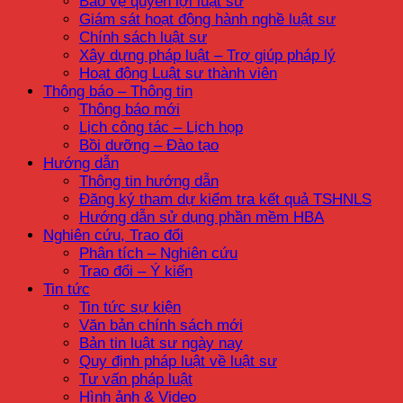
Bảo vệ quyền lợi luật sư
Giám sát hoạt động hành nghề luật sư
Chính sách luật sư
Xây dựng pháp luật – Trợ giúp pháp lý
Hoạt động Luật sư thành viên
Thông báo – Thông tin
Thông báo mới
Lịch công tác – Lịch họp
Bồi dưỡng – Đào tạo
Hướng dẫn
Thông tin hướng dẫn
Đăng ký tham dự kiểm tra kết quả TSHNLS
Hướng dẫn sử dụng phần mềm HBA
Nghiên cứu, Trao đổi
Phân tích – Nghiên cứu
Trao đổi – Ý kiến
Tin tức
Tin tức sự kiện
Văn bản chính sách mới
Bản tin luật sư ngày nay
Quy định pháp luật về luật sư
Tư vấn pháp luật
Hình ảnh & Video