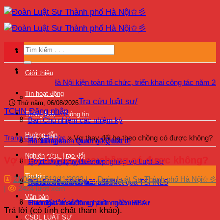
Bỏ
qua
nội
dung
Giới thiệu
ành phố Hà Nội kiện toàn tổ chức, triển khai công tác năm 2026
Tin hoạt động
Tra cứu luật sư/
Thứ năm, 06/08/2026
TCHN
Đăng nhập
Thông báo – Thông tin
Ban Chủ nhiệm các nhiệm kỳ
Hướng dẫn
Trang chủ
»
Tin tức
»
Vợ thay đổi họ theo chồng có được không?
Hội đồng khen thưởng kỷ luật
Tin đối ngoại – Quan hệ Quốc tế
Nghiên cứu, Trao đổi
Vợ thay đổi họ theo chồng có được không?
Quy chế – Quy định
Bồi dưỡng chuyên môn nghiệp vụ Luật Sư
Lịch công tác – Lịch họp
Tin tức
21/03/2015
12/11/2022
|
Đoàn Luật Sư Thành phố Hà Nội✩彡
Kỷ yếu 40 năm Đoàn LSHN
Bảo vệ quyền lợi luật sư
Bồi dưỡng – Đào tạo
Đăng ký tham dự kiểm tra kết quả TSHNLS
|
2424 lượt xem
Văn bản
Giám sát hoạt động hành nghề luật sư
Hướng dẫn sử dụng phần mềm HBA
Trao đổi – Ý kiến
Trả lời (có tính chất tham khảo).
CSDL LUẬT SƯ