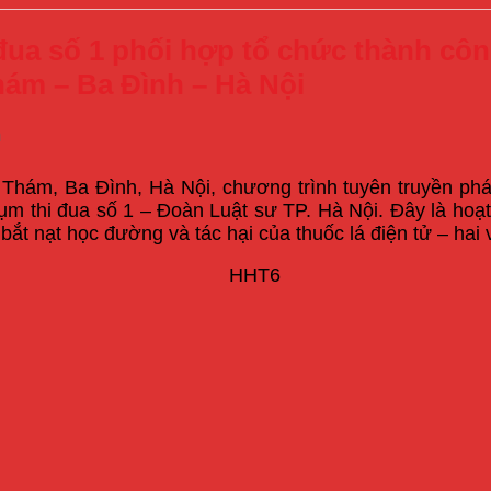
 đua số 1 phối hợp tổ chức thành cô
ám – Ba Đình – Hà Nội
m
ám, Ba Đình, Hà Nội, chương trình tuyên truyền pháp l
ụm thi đua số 1 – Đoàn Luật sư TP. Hà Nội. Đây là hoạt
t nạt học đường và tác hại của thuốc lá điện tử – hai