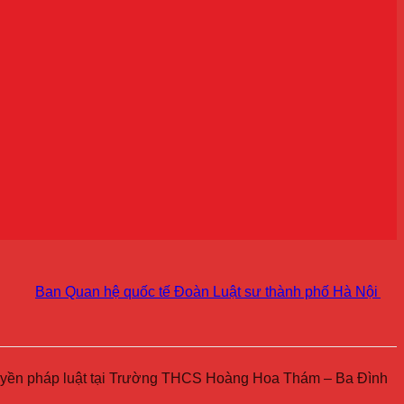
Ban Quan hệ quốc tế Đoàn Luật sư thành phố Hà Nội kiện toàn
truyền pháp luật tại Trường THCS Hoàng Hoa Thám – Ba Đình