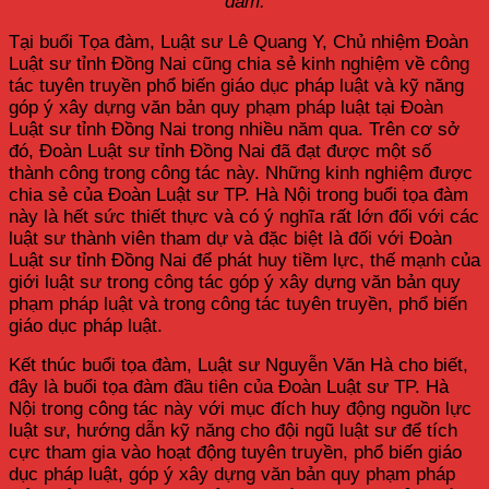
đàm.
Tại buổi Tọa đàm, Luật sư Lê Quang Y, Chủ nhiệm Đoàn
Luật sư tỉnh Đồng Nai cũng chia sẻ kinh nghiệm về công
tác tuyên truyền phổ biến giáo dục pháp luật và kỹ năng
góp ý xây dựng văn bản quy phạm pháp luật tại Đoàn
Luật sư tỉnh Đồng Nai trong nhiều năm qua. Trên cơ sở
đó, Đoàn Luật sư tỉnh Đồng Nai đã đạt được một số
thành công trong công tác này. Những kinh nghiệm được
chia sẻ của Đoàn Luật sư TP. Hà Nội trong buổi tọa đàm
này là hết sức thiết thực và có ý nghĩa rất lớn đối với các
luật sư thành viên tham dự và đặc biệt là đối với Đoàn
Luật sư tỉnh Đồng Nai để phát huy tiềm lực, thế mạnh của
giới luật sư trong công tác góp ý xây dựng văn bản quy
phạm pháp luật và trong công tác tuyên truyền, phổ biến
giáo dục pháp luật.
Kết thúc buổi tọa đàm, Luật sư Nguyễn Văn Hà cho biết,
đây là buổi tọa đàm đầu tiên của Đoàn Luật sư TP. Hà
Nội trong công tác này với mục đích huy động nguồn lực
luật sư, hướng dẫn kỹ năng cho đội ngũ luật sư để tích
cực tham gia vào hoạt động tuyên truyền, phổ biến giáo
dục pháp luật, góp ý xây dựng văn bản quy phạm pháp