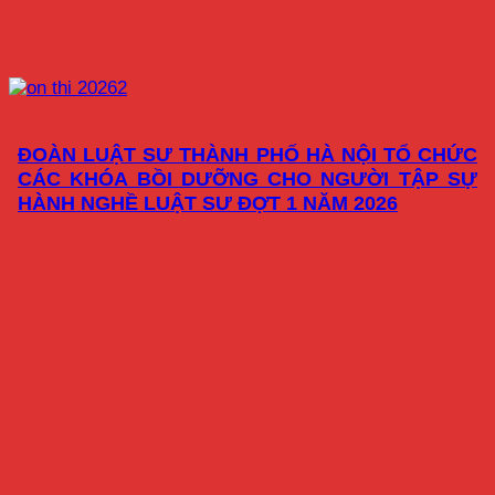
ĐOÀN LUẬT SƯ THÀNH PHỐ HÀ NỘI TỔ CHỨC
CÁC KHÓA BỒI DƯỠNG CHO NGƯỜI TẬP SỰ
HÀNH NGHỀ LUẬT SƯ ĐỢT 1 NĂM 2026