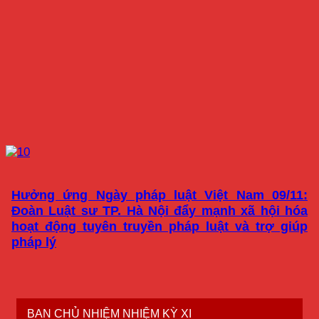
Hưởng ứng Ngày pháp luật Việt Nam 09/11:
Đoàn Luật sư TP. Hà Nội đẩy mạnh xã hội hóa
hoạt động tuyên truyền pháp luật và trợ giúp
pháp lý
BAN CHỦ NHIỆM NHIỆM KỲ XI