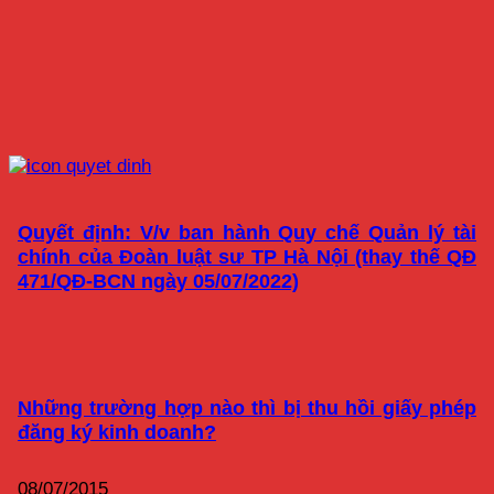
Quyết định: V/v ban hành Quy chế Quản lý tài
chính của Đoàn luật sư TP Hà Nội (thay thế QĐ
471/QĐ-BCN ngày 05/07/2022)
Những trường hợp nào thì bị thu hồi giấy phép
đăng ký kinh doanh?
08/07/2015