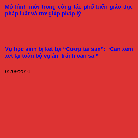
Mô hình mới trong công tác phổ biến giáo dục
pháp luật và trợ giúp pháp lý
Vụ học sinh bị kết tội “Cướp tài sản”: “Cần xem
xét lại toàn bộ vụ án, tránh oan sai”
05/09/2016