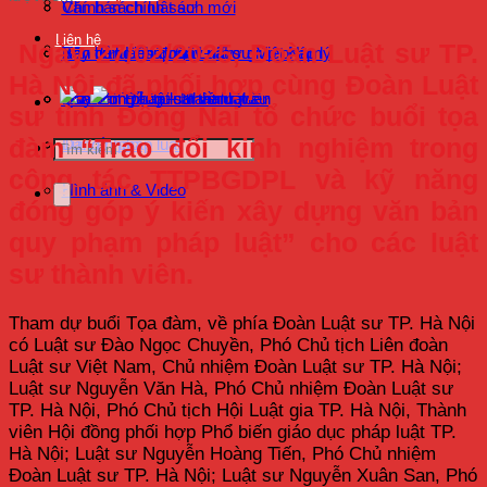
Chính sách luật sư
Văn bản chính sách mới
Liên hệ
Ngày 27/02/2025, Đoàn Luật sư TP.
Xây dựng pháp luật – Trợ giúp pháp lý
Bản tin luật sư ngày nay
Văn bản Liên đoàn Luật sư Việt Nam
Hà Nội đã phối hợp cùng Đoàn Luật
Hoạt động Luật sư thành viên
Quy định pháp luật về luật sư
Văn bản Đảng – Nhà nước
Tra cứu Tổ chức hành nghề
sư tỉnh Đồng Nai tổ chức buổi tọa
đàm “Trao đổi kinh nghiệm trong
Tư vấn pháp luật
Đăng nhập
công tác TTPBGDPL và kỹ năng
Hình ảnh & Video
đóng góp ý kiến xây dựng văn bản
quy phạm pháp luật” cho các luật
sư thành viên.
Tham dự buổi Tọa đàm, về phía Đoàn Luật sư TP. Hà Nội
có Luật sư Đào Ngọc Chuyền, Phó Chủ tịch Liên đoàn
Luật sư Việt Nam, Chủ nhiệm Đoàn Luật sư TP. Hà Nội;
Luật sư Nguyễn Văn Hà, Phó Chủ nhiệm Đoàn Luật sư
TP. Hà Nội, Phó Chủ tịch Hội Luật gia TP. Hà Nội, Thành
viên Hội đồng phối hợp Phổ biến giáo dục pháp luật TP.
Hà Nội; Luật sư Nguyễn Hoàng Tiến, Phó Chủ nhiệm
Đoàn Luật sư TP. Hà Nội; Luật sư Nguyễn Xuân San, Phó