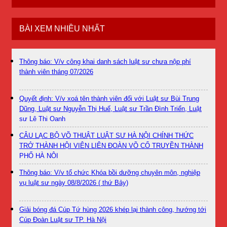
BÀI XEM NHIỀU NHẤT
Thông báo: V/v công khai danh sách luật sư chưa nộp phí
thành viên tháng 07/2026
Quyết định: V/v xoá tên thành viên đối với Luật sư Bùi Trung
Dũng, Luật sư Nguyễn Thị Huế, Luật sư Trần Đình Triển, Luật
sư Lê Thị Oanh
CÂU LẠC BỘ VÕ THUẬT LUẬT SƯ HÀ NỘI CHÍNH THỨC
TRỞ THÀNH HỘI VIÊN LIÊN ĐOÀN VÕ CỔ TRUYỀN THÀNH
PHỐ HÀ NỘI
Thông báo: V/v tổ chức Khóa bồi dưỡng chuyên môn, nghiệp
vụ luật sư ngày 08/8/2026 ( thứ Bảy)
Giải bóng đá Cúp Tứ hùng 2026 khép lại thành công, hướng tới
Cúp Đoàn Luật sư TP. Hà Nội