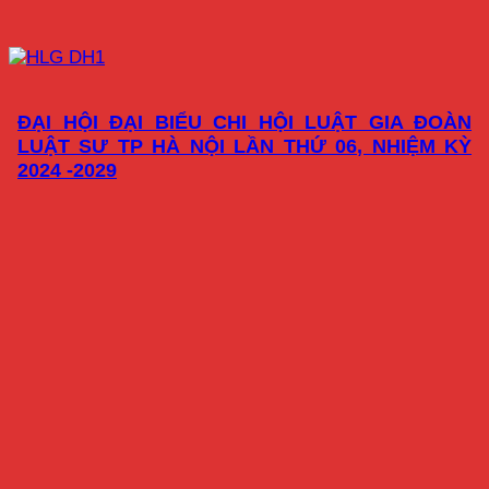
ĐẠI HỘI ĐẠI BIỂU CHI HỘI LUẬT GIA ĐOÀN
LUẬT SƯ TP HÀ NỘI LẦN THỨ 06, NHIỆM KỲ
2024 -2029