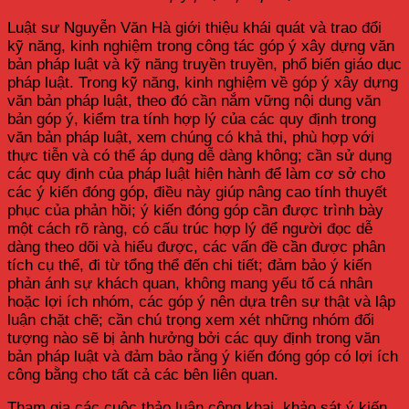
Luật sư Nguyễn Văn Hà giới thiệu khái quát và trao đổi
kỹ năng, kinh nghiệm trong công tác góp ý xây dựng văn
bản pháp luật và kỹ năng truyền truyền, phổ biến giáo dục
pháp luật. Trong kỹ năng, kinh nghiệm về góp ý xây dựng
văn bản pháp luật, theo đó cần nắm vững nội dung văn
bản góp ý, kiểm tra tính hợp lý của các quy định trong
văn bản pháp luật, xem chúng có khả thi, phù hợp với
thực tiễn và có thể áp dụng dễ dàng không; cần sử dụng
các quy định của pháp luật hiện hành để làm cơ sở cho
các ý kiến đóng góp, điều này giúp nâng cao tính thuyết
phục của phản hồi; ý kiến đóng góp cần được trình bày
một cách rõ ràng, có cấu trúc hợp lý để người đọc dễ
dàng theo dõi và hiểu được, các vấn đề cần được phân
tích cụ thể, đi từ tổng thể đến chi tiết; đảm bảo ý kiến
phản ánh sự khách quan, không mang yếu tố cá nhân
hoặc lợi ích nhóm, các góp ý nên dựa trên sự thật và lập
luận chặt chẽ; cần chú trọng xem xét những nhóm đối
tượng nào sẽ bị ảnh hưởng bởi các quy định trong văn
bản pháp luật và đảm bảo rằng ý kiến đóng góp có lợi ích
công bằng cho tất cả các bên liên quan.
Tham gia các cuộc thảo luận công khai, khảo sát ý kiến