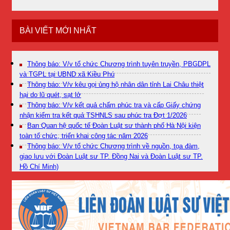
BÀI VIẾT MỚI NHẤT
Thông báo: V/v tổ chức Chương trình tuyên truyền, PBGDPL
và TGPL tại UBND xã Kiều Phú
Thông báo: V/v kêu gọi ủng hộ nhân dân tỉnh Lai Châu thiệt
hại do lũ quét, sạt lở
Thông báo: V/v kết quả chấm phúc tra và cấp Giấy chứng
nhận kiểm tra kết quả TSHNLS sau phúc tra Đợt 1/2026
Ban Quan hệ quốc tế Đoàn Luật sư thành phố Hà Nội kiện
toàn tổ chức, triển khai công tác năm 2026
Thông báo: V/v tổ chức Chương trình về nguồn, tọa đàm,
giao lưu với Đoàn Luật sư TP. Đồng Nai và Đoàn Luật sư TP.
Hồ Chí Minh)