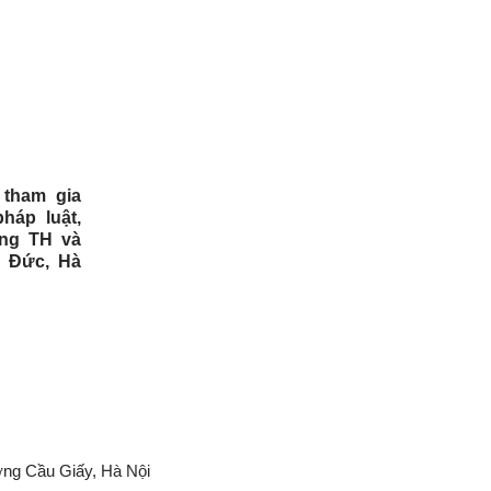
 tham gia
háp luật,
ờng TH và
 Đức, Hà
ờng Cầu Giấy, Hà Nội