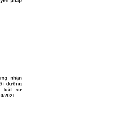
ruyền pháp
ứng nhận
bồi dưỡng
 luật sư
10/2021