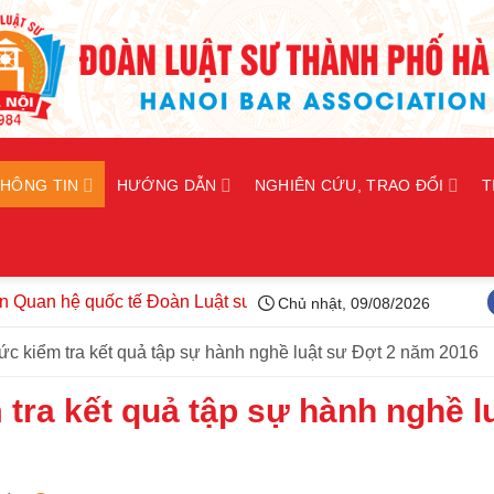
THÔNG TIN
HƯỚNG DẪN
NGHIÊN CỨU, TRAO ĐỔI
T
 hệ quốc tế Đoàn Luật sư thành phố Hà Nội kiện toàn tổ chức, 
Chủ nhật, 09/08/2026
ức kiểm tra kết quả tập sự hành nghề luật sư Đợt 2 năm 2016
tra kết quả tập sự hành nghề l