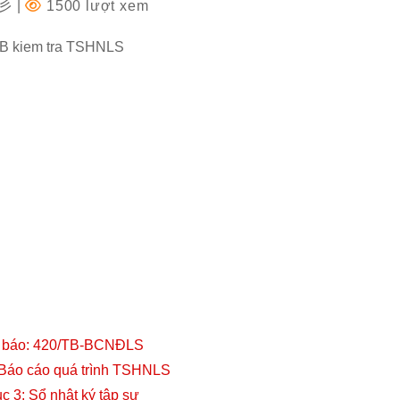
✩彡
|
1500 lượt xem
 báo: 420/TB-BCNĐLS
 Báo cáo quá trình TSHNLS
c 3: Sổ nhật ký tập sự