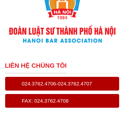
LIÊN HỆ CHÚNG TÔI
024.3762.4706-024.3762.4707
FAX: 024.3762.4708