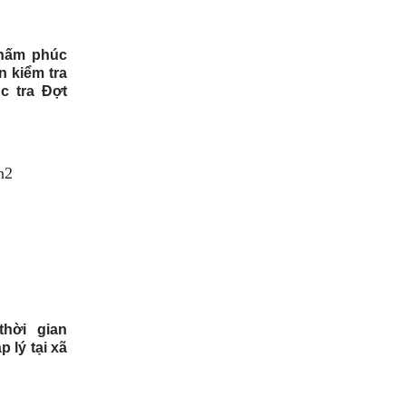
chấm phúc
n kiểm tra
c tra Đợt
hời gian
 lý tại xã