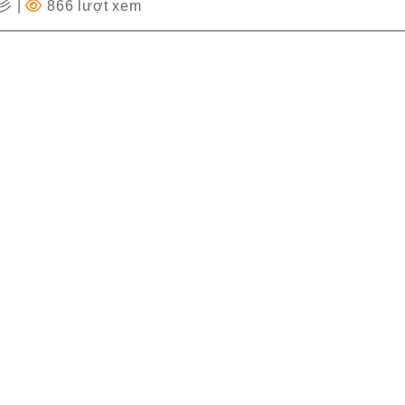
✩彡
|
866 lượt xem