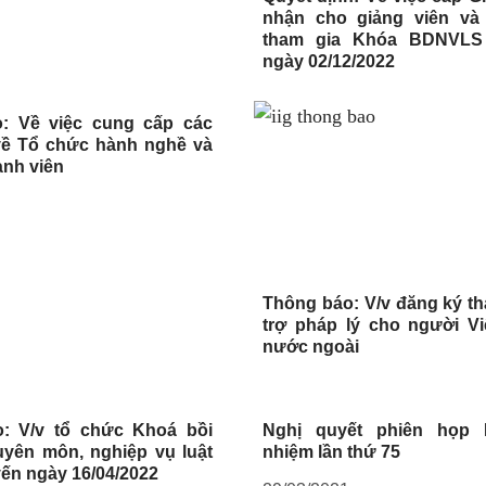
nhận cho giảng viên và
tham gia Khóa BDNVLS
ngày 02/12/2022
: Về việc cung cấp các
 về Tổ chức hành nghề và
ành viên
Thông báo: V/v đăng ký th
trợ pháp lý cho người V
nước ngoài
: V/v tổ chức Khoá bồi
Nghị quyết phiên họp
yên môn, nghiệp vụ luật
nhiệm lần thứ 75
yến ngày 16/04/2022