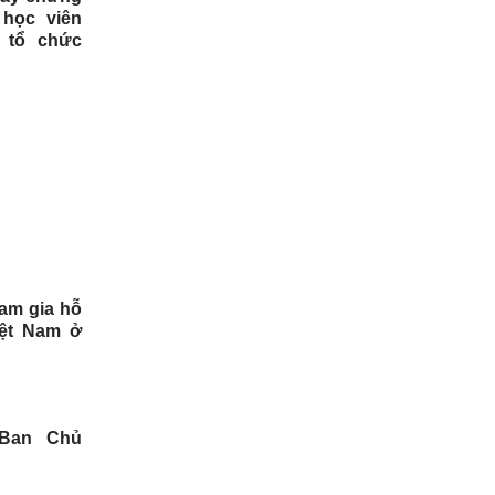
 học viên
 tổ chức
am gia hỗ
iệt Nam ở
 Ban Chủ