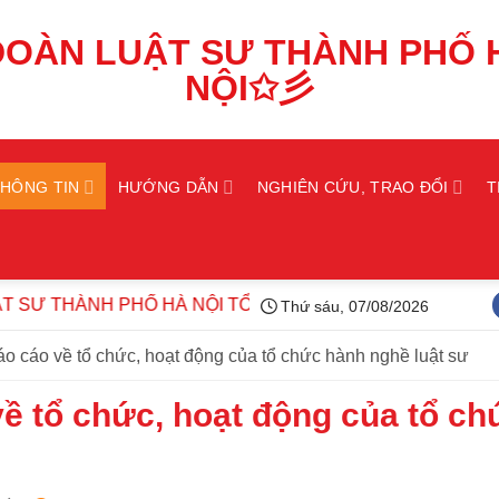
THÔNG TIN
HƯỚNG DẪN
NGHIÊN CỨU, TRAO ĐỔI
T
 THÀNH PHỐ HÀ NỘI TỔ CHỨC LỄ KẾT NẠP LUẬT SƯ ĐỢT
Thứ sáu, 07/08/2026
o cáo về tổ chức, hoạt động của tổ chức hành nghề luật sư
ề tổ chức, hoạt động của tổ ch