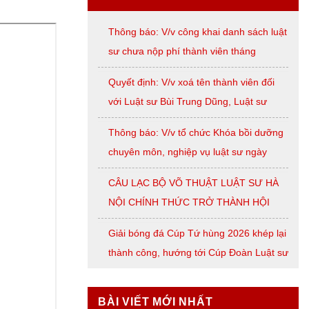
Thông báo: V/v công khai danh sách luật
sư chưa nộp phí thành viên tháng
07/2026
Quyết định: V/v xoá tên thành viên đối
với Luật sư Bùi Trung Dũng, Luật sư
Nguyễn Thị Huế, Luật sư Trần Đình
Thông báo: V/v tổ chức Khóa bồi dưỡng
Triển, Luật sư Lê Thị Oanh
chuyên môn, nghiệp vụ luật sư ngày
08/8/2026 ( thứ Bảy)
CÂU LẠC BỘ VÕ THUẬT LUẬT SƯ HÀ
NỘI CHÍNH THỨC TRỞ THÀNH HỘI
VIÊN LIÊN ĐOÀN VÕ CỔ TRUYỀN
Giải bóng đá Cúp Tứ hùng 2026 khép lại
THÀNH PHỐ HÀ NỘI
thành công, hướng tới Cúp Đoàn Luật sư
TP. Hà Nội
BÀI VIẾT MỚI NHẤT