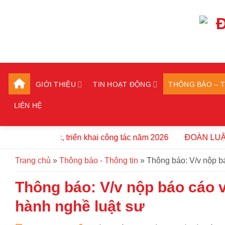
Bỏ
qua
nội
dung
GIỚI THIỆU
TIN HOẠT ĐỘNG
THÔNG BÁO – 
LIÊN HỆ
àn tổ chức, triển khai công tác năm 2026
ĐOÀN LUẬT SƯ
Trang chủ
»
Thông báo - Thông tin
»
Thông báo: V/v nộp bá
Thông báo: V/v nộp báo cáo v
hành nghề luật sư