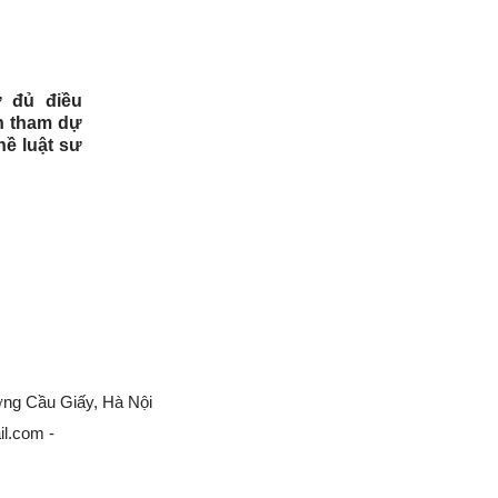
 đủ điều
n tham dự
ề luật sư
ờng Cầu Giấy, Hà Nội
l.com -