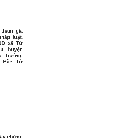
 tham gia
háp luật,
BND xã Tứ
u, huyện
à Trường
n Bắc Từ
iấy chứng