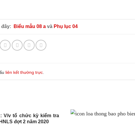
ại đây:
Biểu mẫu 08 a
và
Phụ lục 04
dấu
liên kết thường trực
.
 V/v tổ chức kỳ kiểm tra
SHNLS đợt 2 năm 2020