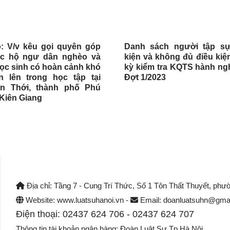
: V/v kêu gọi quyên góp
Danh sách người tập sự
c hộ ngư dân nghèo và
kiện và không đủ điều kiệ
ọc sinh có hoàn cảnh khó
kỳ kiểm tra KQTS hành ngh
 lên trong học tập tại
Đợt 1/2023
n Thới, thành phố Phú
 Kiên Giang
Địa chỉ: Tầng 7 - Cung Trí Thức, Số 1 Tôn Thất Thuyết, phư
Website: www.luatsuhanoi.vn -
Email: doanluatsuhn@gmai
Điện thoại: 02437 624 706 - 02437 624 707
Thông tin tài khoản ngân hàng: Đoàn Luật Sư Tp Hà Nội