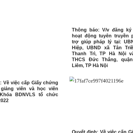
Thông báo: V/v đăng ký
hoạt động tuyên truyền p
trợ giúp pháp lý tại: U
Hiệp, UBND xã Tân Triề
Thanh Trì, TP Hà Nội v
THCS Đức Thắng, quậ
Liêm, TP Hà Nội
: Về việc cấp Giấy chứng
giảng viên và học viên
 Khóa BDNVLS tổ chức
2022
Quyết định: Về việc cấp G