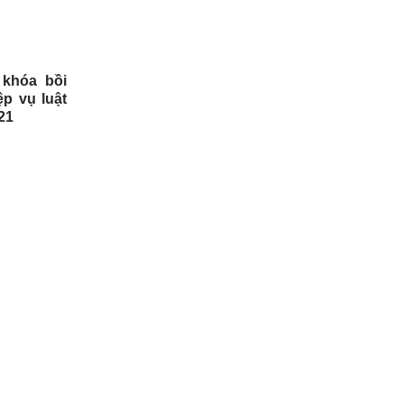
 khóa bồi
p vụ luật
21