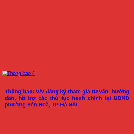
Thông báo: V/v đăng ký tham gia tư vấn, hướng
dẫn, hỗ trợ các thủ tục hành chính tại UBND
phường Yên Hoà, TP Hà Nội