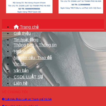
Trang chủ
Giới thiệu
Tin hoạt động
Thông báo – Thông tin
Hướng dẫn
Nghiên cứu, Trao đổi
Tin tức
Văn bản
CSDL LUẬT SƯ
Liên hệ
VỀ CHÚNG TÔI
Giới thiệu Đoàn Luật sư Thành phố Hà Nội