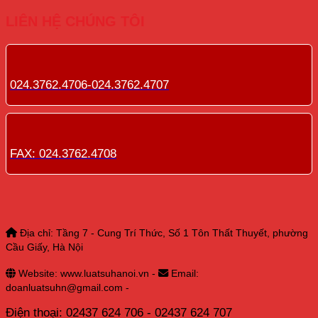
LIÊN HỆ CHÚNG TÔI
024.3762.4706-024.3762.4707
FAX: 024.3762.4708
Địa chỉ: Tầng 7 - Cung Trí Thức, Số 1 Tôn Thất Thuyết, phường
Cầu Giấy, Hà Nội
Website: www.luatsuhanoi.vn -
Email:
doanluatsuhn@gmail.com -
Điện thoại: 02437 624 706 - 02437 624 707