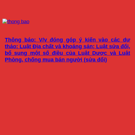
Thông báo: V/v đóng góp ý kiến vào các dự
thảo: Luật Địa chất và khoáng sản; Luật sửa đổi,
bổ sung một số điều của Luật Dược và Luật
Phòng, chống mua bán người (sửa đổi)