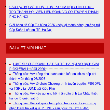
CÂU LẠC BỘ VÕ THUẬT LUẬT SƯ HÀ NỘI CHÍNH THỨC
TRỞ THÀNH HỘI VIÊN LIÊN ĐOÀN VÕ CỔ TRUYỀN THÀNH
PHỐ HÀ NỘI
Giải bóng đá Cúp Tứ hùng 2026 khép lại thành công, hướng tới
Cúp Đoàn Luật sư TP. Hà Nội
BÀI VIẾT MỚI NHẤT
LUẬT SƯ CỦA ĐOÀN LUẬT SƯ TP. HÀ NỘI VÔ ĐỊCH GIẢI
PICKLEBALL LAGI 2026.
Thông báo: V/v công khai danh sách luật sư chưa nộp phí
thành viên tháng 08/2026
Thông báo: V/v tổ chức Chương trình tuyên truyền, PBGDPL
và TGPL tại UBND xã Kiều Phú
Thông báo: V/v kêu gọi ủng hộ nhân dân tỉnh Lai Châu thiệt
hại do lũ quét, sạt lở
Thông báo: V/v kết quả chấm phúc tra và cấp Giấy chứng
nhận kiểm tra kết quả TSHNLS sau phúc tra Đợt 1/2026