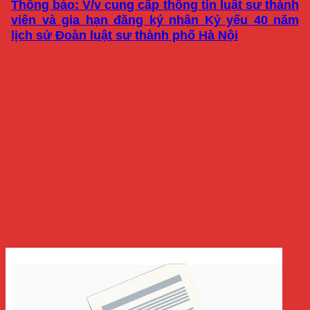
Thông báo: V/v cung cấp thông tin luật sư thành
viên và gia hạn đăng ký nhận Kỷ yếu 40 năm
lịch sử Đoàn luật sư thành phố Hà Nội