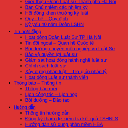
Giới thiệu Đoàn Luật sư Thành phố Hà Nội
Ban Chủ nhiệm các nhiệm kỳ
Hội đồng khen thưởng kỷ luật
Quy chế – Quy định
Kỷ yếu 40 năm Đoàn LSHN
Tin hoạt động
Hoạt động Đoàn Luật Sư TP Hà Nội
Tin đối ngoại – Quan hệ Quốc tế
Bồi dưỡng chuyên môn nghiệp vụ Luật Sư
Bảo vệ quyền lợi luật sư
Giám sát hoạt động hành nghề luật sư
Chính sách luật sư
Xây dựng pháp luật – Trợ giúp pháp lý
Hoạt động Luật sư thành viên
Thông báo – Thông tin
Thông báo mới
Lịch công tác – Lịch họp
Bồi dưỡng – Đào tạo
Hướng dẫn
Thông tin hướng dẫn
Đăng ký tham dự kiểm tra kết quả TSHNLS
Hướng dẫn sử dụng phần mềm HBA