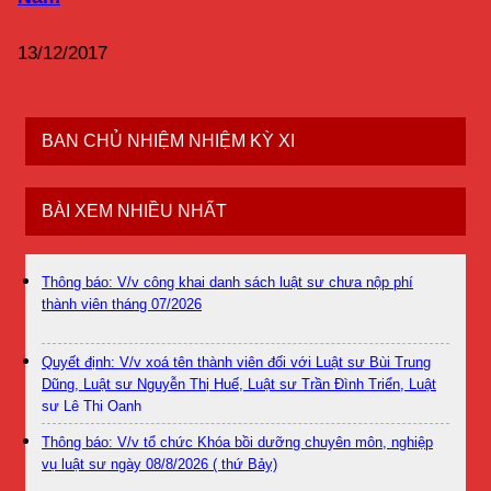
13/12/2017
BAN CHỦ NHIỆM NHIỆM KỲ XI
BÀI XEM NHIỀU NHẤT
Thông báo: V/v công khai danh sách luật sư chưa nộp phí
thành viên tháng 07/2026
Quyết định: V/v xoá tên thành viên đối với Luật sư Bùi Trung
Dũng, Luật sư Nguyễn Thị Huế, Luật sư Trần Đình Triển, Luật
sư Lê Thị Oanh
Thông báo: V/v tổ chức Khóa bồi dưỡng chuyên môn, nghiệp
vụ luật sư ngày 08/8/2026 ( thứ Bảy)