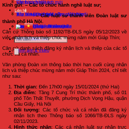
Chính sách luật sư
Văn bản chính sách mới
Kính gửi
:
– Các tổ chức hành nghề luật sư;
Liên hệ
Xây dựng pháp luật – Trợ giúp pháp lý
Bản tin luật sư ngày nay
Văn bản Liên đoàn Luật sư Việt Nam
– Các luật sư thành viên Đoàn luật sư
thành phố Hà Nội.
Hoạt động Luật sư thành viên
Quy định pháp luật về luật sư
Văn bản Đảng – Nhà nước
Tra cứu Tổ chức hành nghề
Căn cứ Thông báo số 1192/TB-ĐLS ngày 05/12/2023 về
việc nhận lịch và thiệp chúc mừng năm mới Giáp Thìn;
Tư vấn pháp luật
Đăng nhập
Căn cứ danh sách đăng ký nhận lịch và thiệp của các tổ
Hình ảnh & Video
chức và cá nhân.
Văn phòng Đoàn xin thông báo thời hạn cuối cùng nhận
lịch và thiệp chúc mừng năm mới Giáp Thìn 2024, chỉ tiết
như sau:
Thời gian:
Đến 17h00 ngày 15/01/2024 (thứ Hai)
Địa điểm:
Tầng 7 Cung Trí thức thành phố, số 01
phố Tôn Thất Thuyết, phường Dịch Vọng Hậu, quận
Cầu Giấy, Hà Nội
Đối tượng:
Các tổ chức và cá nhân đã đăng ký
nhận lịch theo Thông báo số 1066/TB-ĐLS ngày
02/11/2023.
Hình thức nhận
: Các cá nhân luật sư nhận trực