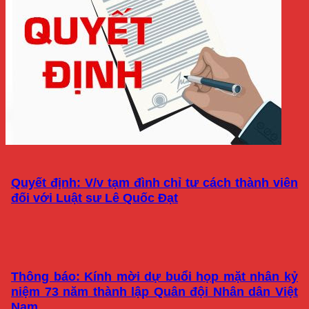
Quyết định: V/v tạm đình chỉ tư cách thành viên
đối với Luật sư Lê Quốc Đạt
Thông báo: Kính mời dự buổi họp mặt nhân kỷ
niệm 73 năm thành lập Quân đội Nhân dân Việt
Nam