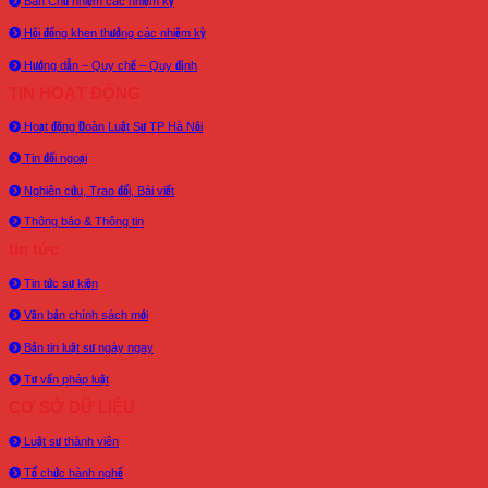
Ban Chủ nhiệm các nhiệm kỳ
Hội đồng khen thưởng các nhiệm kỳ
Hướng dẫn – Quy chế – Quy định
TIN HOẠT ĐỘNG
Hoạt động Đoàn Luật Sư TP Hà Nội
Tin đối ngoại
Nghiên cứu, Trao đổi, Bài viết
Thông báo & Thông tin
tin tức
Tin tức sự kiện
Văn bản chính sách mới
Bản tin luật sư ngày ngay
Tư vấn pháp luật
CƠ SỞ DỮ LIỆU
Luật sư thành viên
Tổ chức hành nghề