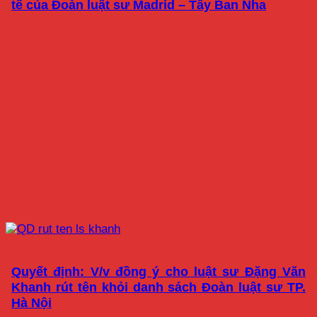
tế của Đoàn luật sư Madrid – Tây Ban Nha
Quyết định: V/v đồng ý cho luật sư Đặng Văn
Khanh rút tên khỏi danh sách Đoàn luật sư TP.
Hà Nội