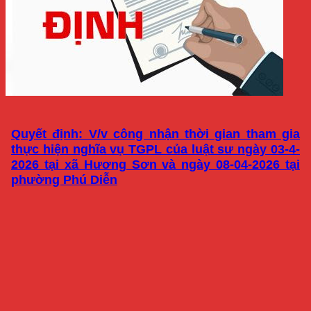
Quyết định: V/v công nhận thời gian tham gia
thực hiện nghĩa vụ TGPL của luật sư ngày 03-4-
2026 tại xã Hương Sơn và ngày 08-04-2026 tại
phường Phú Diễn