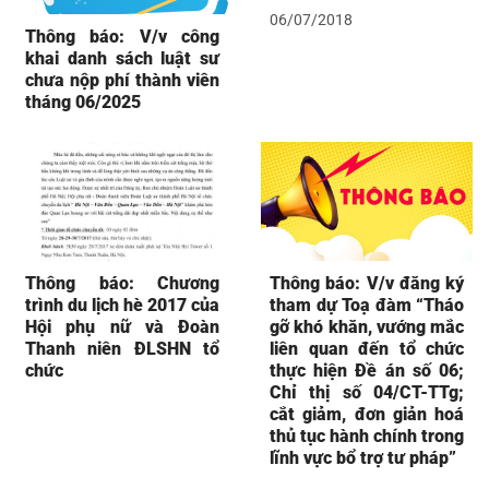
06/07/2018
Thông báo: V/v công
khai danh sách luật sư
chưa nộp phí thành viên
tháng 06/2025
Thông báo: Chương
Thông báo: V/v đăng ký
trình du lịch hè 2017 của
tham dự Toạ đàm “Tháo
Hội phụ nữ và Đoàn
gỡ khó khăn, vướng mắc
Thanh niên ĐLSHN tổ
liên quan đến tổ chức
chức
thực hiện Đề án số 06;
Chỉ thị số 04/CT-TTg;
cắt giảm, đơn giản hoá
thủ tục hành chính trong
lĩnh vực bổ trợ tư pháp”