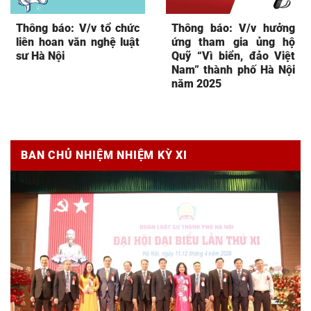
Thông báo: V/v tổ chức
Thông báo: V/v hưởng
liên hoan văn nghệ luật
ứng tham gia ủng hộ
sư Hà Nội
Quỹ “Vì biển, đảo Việt
Nam” thành phố Hà Nội
năm 2025
BAN CHỦ NHIỆM NHIỆM KỲ XI