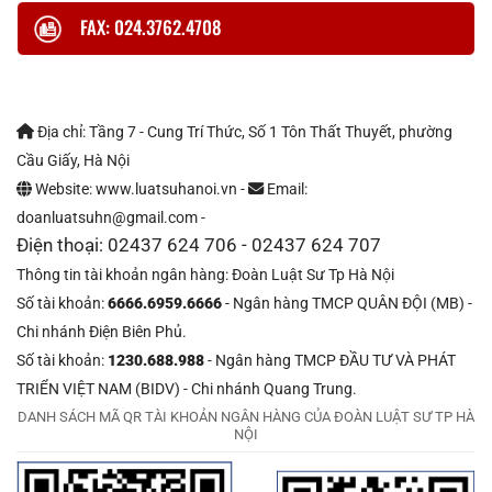
FAX: 024.3762.4708
Địa chỉ: Tầng 7 - Cung Trí Thức, Số 1 Tôn Thất Thuyết, phường
Cầu Giấy, Hà Nội
Website: www.luatsuhanoi.vn -
Email:
doanluatsuhn@gmail.com -
Điện thoại: 02437 624 706 - 02437 624 707
Thông tin tài khoản ngân hàng: Đoàn Luật Sư Tp Hà Nội
Số tài khoản:
6666.6959.6666
- Ngân hàng TMCP QUÂN ĐỘI (MB) -
Chi nhánh Điện Biên Phủ.
Số tài khoản:
1230.688.988
- Ngân hàng TMCP ĐẦU TƯ VÀ PHÁT
TRIỂN VIỆT NAM (BIDV) - Chi nhánh Quang Trung.
DANH SÁCH MÃ QR TÀI KHOẢN NGÂN HÀNG CỦA ĐOÀN LUẬT SƯ TP HÀ
NỘI