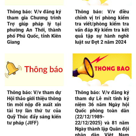
Thông báo: V/v đăng ký
Thông báo: V/v điều
tham gia Chương trình
chỉnh vị trí phòng kiểm
Trợ giúp pháp lý tại
tra viết/phòng kiểm tra
phường An Thới, thành
vấn đáp Kỳ kiểm tra kết
phố Phú Quốc, tỉnh Kiên
quả tập sự hành nghề
Giang
luật sư Đợt 2 năm 2024
Thông báo: V/v tham dự
Thông báo: V/v đăng ký
Hội thảo giới thiệu thông
tham dự Lễ mít tinh kỷ
tin mời nộp đề xuất xin
niệm 36 năm Ngày hội
tài trợ lần thứ tư của
Quốc phòng toàn dân
Quỹ Thúc đẩy sáng kiến
(22/12/1989-
tư pháp (JIFF)
22/12/2025) và 81 năm
Ngày thành lập Quân đội
nhân dân Việt Nam