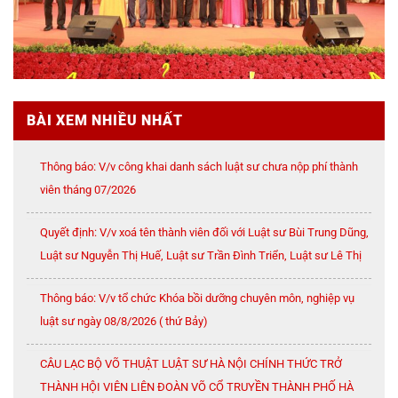
BÀI XEM NHIỀU NHẤT
Thông báo: V/v công khai danh sách luật sư chưa nộp phí thành
viên tháng 07/2026
Quyết định: V/v xoá tên thành viên đối với Luật sư Bùi Trung Dũng,
Luật sư Nguyễn Thị Huế, Luật sư Trần Đình Triển, Luật sư Lê Thị
Oanh
Thông báo: V/v tổ chức Khóa bồi dưỡng chuyên môn, nghiệp vụ
luật sư ngày 08/8/2026 ( thứ Bảy)
CÂU LẠC BỘ VÕ THUẬT LUẬT SƯ HÀ NỘI CHÍNH THỨC TRỞ
THÀNH HỘI VIÊN LIÊN ĐOÀN VÕ CỔ TRUYỀN THÀNH PHỐ HÀ