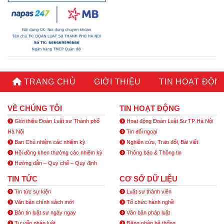
TRANG CHỦ
GIỚI THIỆU
TIN HOẠT ĐỘN
VỀ CHÚNG TÔI
TIN HOẠT ĐỘNG
Giới thiệu Đoàn Luật sư Thành phố
Hoạt động Đoàn Luật Sư TP Hà Nội
Hà Nội
Tin đối ngoại
Ban Chủ nhiệm các nhiệm kỳ
Nghiên cứu, Trao đổi, Bài viết
Hội đồng khen thưởng các nhiệm kỳ
Thông báo & Thông tin
Hướng dẫn – Quy chế – Quy định
TIN TỨC
CƠ SỞ DỮ LIỆU
Tin tức sự kiện
Luật sư thành viên
Văn bản chính sách mới
Tổ chức hành nghề
Bản tin luật sư ngày ngay
Văn bản pháp luật
Tư vấn pháp luật
Đăng nhập hệ thống