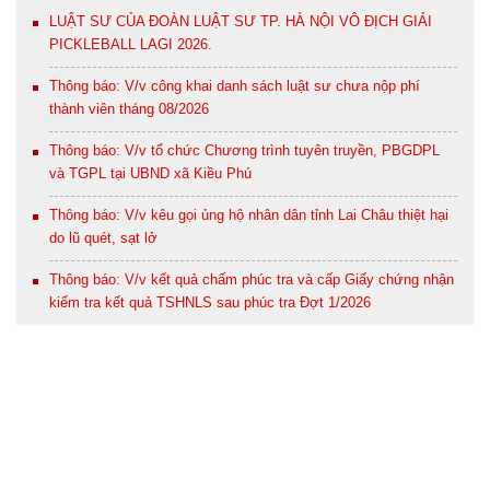
LUẬT SƯ CỦA ĐOÀN LUẬT SƯ TP. HÀ NỘI VÔ ĐỊCH GIẢI
PICKLEBALL LAGI 2026.
Thông báo: V/v công khai danh sách luật sư chưa nộp phí
thành viên tháng 08/2026
Thông báo: V/v tổ chức Chương trình tuyên truyền, PBGDPL
và TGPL tại UBND xã Kiều Phú
Thông báo: V/v kêu gọi ủng hộ nhân dân tỉnh Lai Châu thiệt hại
do lũ quét, sạt lở
Thông báo: V/v kết quả chấm phúc tra và cấp Giấy chứng nhận
kiểm tra kết quả TSHNLS sau phúc tra Đợt 1/2026