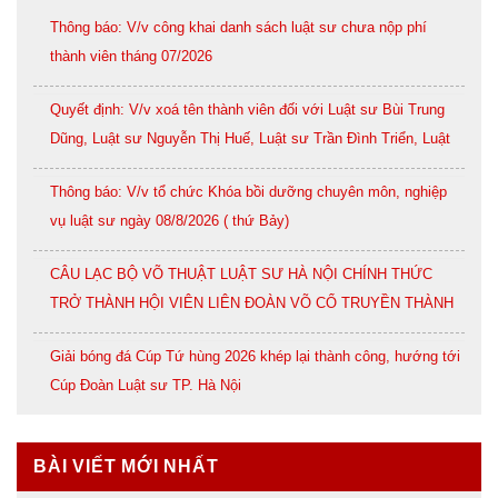
Thông báo: V/v công khai danh sách luật sư chưa nộp phí
thành viên tháng 07/2026
Quyết định: V/v xoá tên thành viên đối với Luật sư Bùi Trung
Dũng, Luật sư Nguyễn Thị Huế, Luật sư Trần Đình Triển, Luật
sư Lê Thị Oanh
Thông báo: V/v tổ chức Khóa bồi dưỡng chuyên môn, nghiệp
vụ luật sư ngày 08/8/2026 ( thứ Bảy)
CÂU LẠC BỘ VÕ THUẬT LUẬT SƯ HÀ NỘI CHÍNH THỨC
TRỞ THÀNH HỘI VIÊN LIÊN ĐOÀN VÕ CỔ TRUYỀN THÀNH
PHỐ HÀ NỘI
Giải bóng đá Cúp Tứ hùng 2026 khép lại thành công, hướng tới
Cúp Đoàn Luật sư TP. Hà Nội
BÀI VIẾT MỚI NHẤT