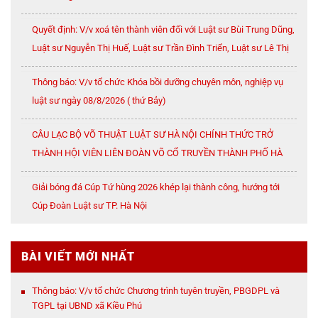
Quyết định: V/v xoá tên thành viên đối với Luật sư Bùi Trung Dũng,
Luật sư Nguyễn Thị Huế, Luật sư Trần Đình Triển, Luật sư Lê Thị
Oanh
Thông báo: V/v tổ chức Khóa bồi dưỡng chuyên môn, nghiệp vụ
luật sư ngày 08/8/2026 ( thứ Bảy)
CÂU LẠC BỘ VÕ THUẬT LUẬT SƯ HÀ NỘI CHÍNH THỨC TRỞ
THÀNH HỘI VIÊN LIÊN ĐOÀN VÕ CỔ TRUYỀN THÀNH PHỐ HÀ
NỘI
Giải bóng đá Cúp Tứ hùng 2026 khép lại thành công, hướng tới
Cúp Đoàn Luật sư TP. Hà Nội
BÀI VIẾT MỚI NHẤT
Thông báo: V/v tổ chức Chương trình tuyên truyền, PBGDPL và
TGPL tại UBND xã Kiều Phú