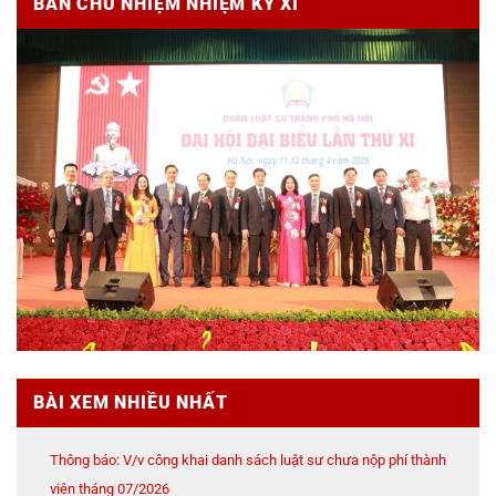
BAN CHỦ NHIỆM NHIỆM KỲ XI
BÀI XEM NHIỀU NHẤT
Thông báo: V/v công khai danh sách luật sư chưa nộp phí thành
viên tháng 07/2026