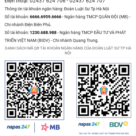
Điện thoại: 02437 624 706 - 02437 624 707
Thông tin tài khoản ngân hàng: Đoàn Luật Sư Tp Hà Nội
Số tài khoản:
6666.6959.6666
- Ngân hàng TMCP QUÂN ĐỘI (MB) -
Chi nhánh Điện Biên Phủ.
Số tài khoản:
1230.688.988
- Ngân hàng TMCP ĐẦU TƯ VÀ PHÁT
TRIỂN VIỆT NAM (BIDV) - Chi nhánh Quang Trung.
DANH SÁCH MÃ QR TÀI KHOẢN NGÂN HÀNG CỦA ĐOÀN LUẬT SƯ TP HÀ
NỘI