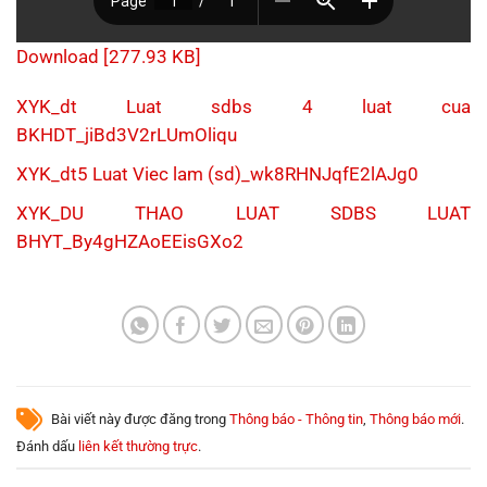
Download [277.93 KB]
XYK_dt Luat sdbs 4 luat cua
BKHDT_jiBd3V2rLUmOliqu
XYK_dt5 Luat Viec lam (sd)_wk8RHNJqfE2lAJg0
XYK_DU THAO LUAT SDBS LUAT
BHYT_By4gHZAoEEisGXo2
Bài viết này được đăng trong
Thông báo - Thông tin
,
Thông báo mới
.
Đánh dấu
liên kết thường trực
.