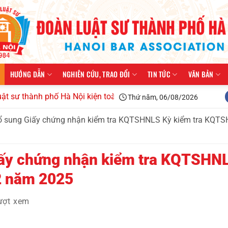
HƯỚNG DẪN
NGHIÊN CỨU, TRAO ĐỔI
TIN TỨC
VĂN BẢN
hành phố Hà Nội kiện toàn tổ chức, triển khai công tác năm 2
Thứ năm, 06/08/2026
ổ sung Giấy chứng nhận kiểm tra KQTSHNLS Kỳ kiểm tra KQTS
iấy chứng nhận kiểm tra KQTSHN
2 năm 2025
ượt xem