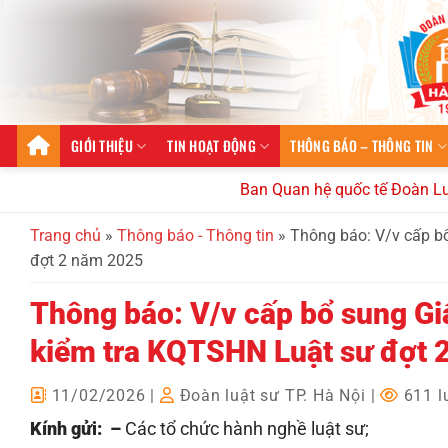
Bỏ
qua
nội
dung
GIỚI THIỆU
TIN HOẠT ĐỘNG
THÔNG BÁO – THÔNG TIN
Ban Quan hệ quốc tế Đoàn Luật sư t
Trang chủ
»
Thông báo - Thông tin
»
Thông báo: V/v cấp b
đợt 2 năm 2025
Thông báo: V/v cấp bổ sung G
kiểm tra KQTSHN Luật sư đợt 
11/02/2026
|
Đoàn luật sư TP. Hà Nội
|
611 l
Kính gửi: –
Các tổ chức hành nghề luật sư;