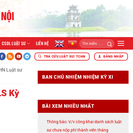
CSDL LUẬT SƯ
LIÊN HỆ
026
ĐOÀN LUẬT SƯ THÀNH PHỐ HÀ NỘI TỔ CHỨC LỄ KẾT N
TRA CỨU LUẬT SƯ/ TCHN
ĐĂNG NHẬP
HN Luật sư
BAN CHỦ NHIỆM NHIỆM KỲ XI
LS Kỳ
BÀI XEM NHIỀU NHẤT
Thông báo: V/v công khai danh sách luật
sư chưa nộp phí thành viên tháng