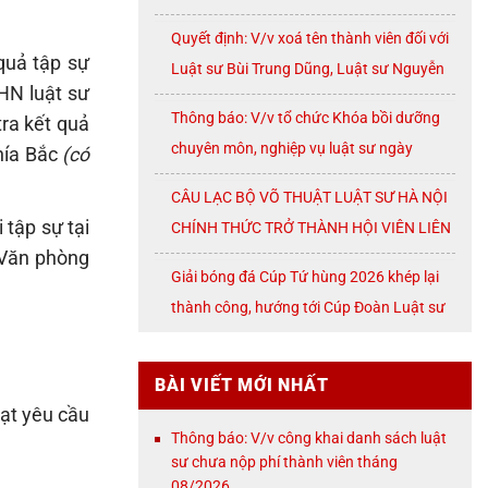
07/2026
Quyết định: V/v xoá tên thành viên đối với
quả tập sự
Luật sư Bùi Trung Dũng, Luật sư Nguyễn
HN luật sư
Thị Huế, Luật sư Trần Đình Triển, Luật sư
Thông báo: V/v tổ chức Khóa bồi dưỡng
ra kết quả
Lê Thị Oanh
chuyên môn, nghiệp vụ luật sư ngày
hía Bắc
(có
08/8/2026 ( thứ Bảy)
CÂU LẠC BỘ VÕ THUẬT LUẬT SƯ HÀ NỘI
tập sự tại
CHÍNH THỨC TRỞ THÀNH HỘI VIÊN LIÊN
 Văn phòng
ĐOÀN VÕ CỔ TRUYỀN THÀNH PHỐ HÀ
Giải bóng đá Cúp Tứ hùng 2026 khép lại
NỘI
thành công, hướng tới Cúp Đoàn Luật sư
TP. Hà Nội
BÀI VIẾT MỚI NHẤT
ạt yêu cầu
Thông báo: V/v công khai danh sách luật
sư chưa nộp phí thành viên tháng
08/2026