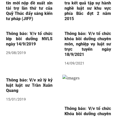
tin mời nộp đề xuất xin
tra kết quả tập sự hành
tài trợ lần thứ tư của
nghề luật sư khu vực
Quỹ Thúc đẩy sáng kiến
phía Bắc đợt 2 năm
tư pháp (JIFF)
2015
Thông báo: V/v tổ chức
Thông báo: V/v tổ chức
lớp bồi dưỡng NVLS
khóa bồi dưỡng chuyên
ngày 14/9/2019
môn, nghiệp vụ luật sư
trực tuyến ngày
29/08/2019
18/9/2021
14/09/2021
Thông báo: V/v xử lý kỷ
luật luật sư Trần Xuân
Quang
15/01/2019
Thông báo: V/v tổ chức
Khóa bồi dưỡng chuyên