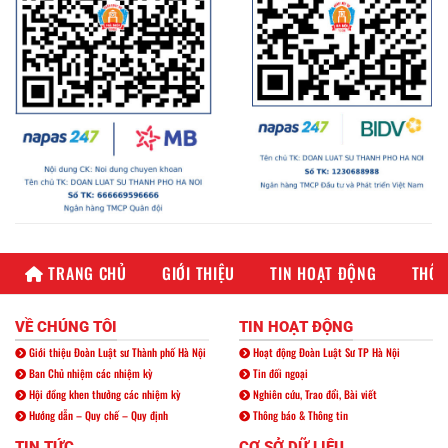
TRANG CHỦ
GIỚI THIỆU
TIN HOẠT ĐỘNG
THÔN
VỀ CHÚNG TÔI
TIN HOẠT ĐỘNG
Giới thiệu Đoàn Luật sư Thành phố Hà Nội
Hoạt động Đoàn Luật Sư TP Hà Nội
Ban Chủ nhiệm các nhiệm kỳ
Tin đối ngoại
Hội đồng khen thưởng các nhiệm kỳ
Nghiên cứu, Trao đổi, Bài viết
Hướng dẫn – Quy chế – Quy định
Thông báo & Thông tin
TIN TỨC
CƠ SỞ DỮ LIỆU