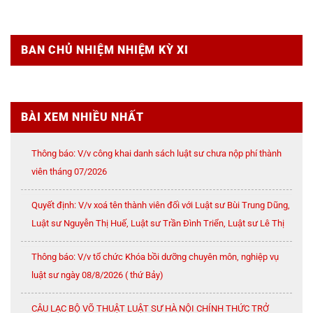
BAN CHỦ NHIỆM NHIỆM KỲ XI
BÀI XEM NHIỀU NHẤT
Thông báo: V/v công khai danh sách luật sư chưa nộp phí thành
viên tháng 07/2026
Quyết định: V/v xoá tên thành viên đối với Luật sư Bùi Trung Dũng,
Luật sư Nguyễn Thị Huế, Luật sư Trần Đình Triển, Luật sư Lê Thị
Oanh
Thông báo: V/v tổ chức Khóa bồi dưỡng chuyên môn, nghiệp vụ
luật sư ngày 08/8/2026 ( thứ Bảy)
CÂU LẠC BỘ VÕ THUẬT LUẬT SƯ HÀ NỘI CHÍNH THỨC TRỞ