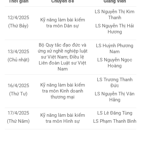
Thời gian
Chuyên đề
Giảng viên
LS Nguyễn Thị Kim
12/4/2025
Thanh
Kỹ năng làm bài kiểm
tra môn Dân sự
(Thứ Bảy)
LS Nguyễn Thị Hải
Hương
Bộ Quy tắc đạo đức và
LS Huỳnh Phương
ứng xử nghề nghiệp luật
13/4/2025
Nam
sư Việt Nam; Điều lệ
(Chủ nhật)
LS Nguyễn Ngọc
Liên đoàn Luật sư Việt
Hoàng
Nam
LS Trương Thanh
Kỹ năng làm bài kiểm
16/4/2025
Đức
tra môn Kinh doanh
(Thứ Tư)
LS Nguyễn Thị Vân
thương mại
Hằng
17/4/2025
LS Lê Đăng Tùng
Kỹ năng làm bài kiểm
tra môn Hình sự
(Thứ Năm)
LS Phạm Thanh Bình