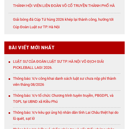
THÀNH HỘI VIÊN LIÊN ĐOÀN VÕ CỔ TRUYỀN THÀNH PHỐ HÀ
NỘI
Giải bóng đá Cúp Tứ hùng 2026 khép lại thành công, hướng tới
Cúp Đoàn Luật sư TP. Hà Nội
BÀI VIẾT MỚI NHẤT
LUẬT SƯ CỦA ĐOÀN LUẬT SƯ TP. HÀ NỘI VÔ ĐỊCH GIẢI
PICKLEBALL LAGI 2026.
Thông báo: V/v công khai danh sách luật sư chưa nộp phí thành
viên tháng 08/2026
Thông báo: V/v tổ chức Chương trình tuyên truyền, PBGDPL và
TGPL tại UBND xã Kiều Phú
Thông báo: V/v kêu gọi ủng hộ nhân dân tỉnh Lai Châu thiệt hại do
lũ quét, sạt lở