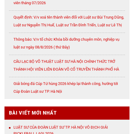
viên tháng 07/2026
Quyết định: V/v xoá tên thành viên đối với Luật sư Bùi Trung Dũng,
Luật sư Nguyễn Thị Huế, Luật sư Trần Đình Triển, Luật sư Lê Thị
Oanh
Thông báo: V/v tổ chức Khóa bồi dưỡng chuyên môn, nghiệp vụ
luật sư ngày 08/8/2026 ( thứ Bảy)
CÂU LẠC BỘ VÕ THUẬT LUẬT SƯ HÀ NỘI CHÍNH THỨC TRỞ
THÀNH HỘI VIÊN LIÊN ĐOÀN VÕ CỔ TRUYỀN THÀNH PHỐ HÀ
NỘI
Giải bóng đá Cúp Tứ hùng 2026 khép lại thành công, hướng tới
Cúp Đoàn Luật sư TP. Hà Nội
BÀI VIẾT MỚI NHẤT
LUẬT SƯ CỦA ĐOÀN LUẬT SƯ TP. HÀ NỘI VÔ ĐỊCH GIẢI
PICKLEBALL LAGI 2026.