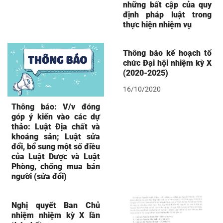
những bất cập của quy
định pháp luật trong
thực hiện nhiệm vụ
Thông báo kế hoạch tổ
chức Đại hội nhiệm kỳ X
(2020-2025)
16/10/2020
Thông báo: V/v đóng
góp ý kiến vào các dự
thảo: Luật Địa chất và
khoáng sản; Luật sửa
đổi, bổ sung một số điều
của Luật Dược và Luật
Phòng, chống mua bán
người (sửa đổi)
Nghị quyết Ban Chủ
nhiệm nhiệm kỳ X lần