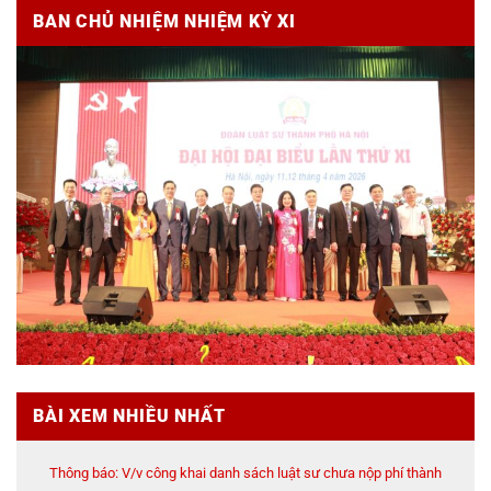
BAN CHỦ NHIỆM NHIỆM KỲ XI
BÀI XEM NHIỀU NHẤT
Thông báo: V/v công khai danh sách luật sư chưa nộp phí thành