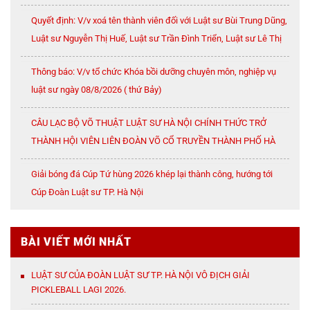
Quyết định: V/v xoá tên thành viên đối với Luật sư Bùi Trung Dũng,
Luật sư Nguyễn Thị Huế, Luật sư Trần Đình Triển, Luật sư Lê Thị
Oanh
Thông báo: V/v tổ chức Khóa bồi dưỡng chuyên môn, nghiệp vụ
luật sư ngày 08/8/2026 ( thứ Bảy)
CÂU LẠC BỘ VÕ THUẬT LUẬT SƯ HÀ NỘI CHÍNH THỨC TRỞ
THÀNH HỘI VIÊN LIÊN ĐOÀN VÕ CỔ TRUYỀN THÀNH PHỐ HÀ
NỘI
Giải bóng đá Cúp Tứ hùng 2026 khép lại thành công, hướng tới
Cúp Đoàn Luật sư TP. Hà Nội
BÀI VIẾT MỚI NHẤT
LUẬT SƯ CỦA ĐOÀN LUẬT SƯ TP. HÀ NỘI VÔ ĐỊCH GIẢI
PICKLEBALL LAGI 2026.