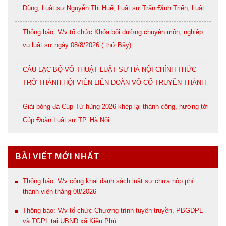
Dũng, Luật sư Nguyễn Thị Huế, Luật sư Trần Đình Triển, Luật
sư Lê Thị Oanh
Thông báo: V/v tổ chức Khóa bồi dưỡng chuyên môn, nghiệp
vụ luật sư ngày 08/8/2026 ( thứ Bảy)
CÂU LẠC BỘ VÕ THUẬT LUẬT SƯ HÀ NỘI CHÍNH THỨC
TRỞ THÀNH HỘI VIÊN LIÊN ĐOÀN VÕ CỔ TRUYỀN THÀNH
PHỐ HÀ NỘI
Giải bóng đá Cúp Tứ hùng 2026 khép lại thành công, hướng tới
Cúp Đoàn Luật sư TP. Hà Nội
BÀI VIẾT MỚI NHẤT
Thông báo: V/v công khai danh sách luật sư chưa nộp phí
thành viên tháng 08/2026
Thông báo: V/v tổ chức Chương trình tuyên truyền, PBGDPL
và TGPL tại UBND xã Kiều Phú