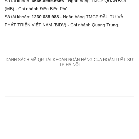
Số tài khoản:
6666.6959.6666
- Ngân hàng TMCP QUÂN ĐỘI
(MB) - Chi nhánh Điện Biên Phủ.
Số tài khoản:
1230.688.988
- Ngân hàng TMCP ĐẦU TƯ VÀ
PHÁT TRIỂN VIỆT NAM (BIDV) - Chi nhánh Quang Trung.
DANH SÁCH MÃ QR TÀI KHOẢN NGÂN HÀNG CỦA ĐOÀN LUẬT SƯ
TP HÀ NỘI