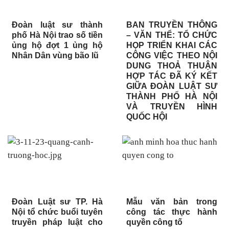
Đoàn luật sư thành
BAN TRUYỀN THÔNG
phố Hà Nội trao số tiền
– VĂN THỂ: TỔ CHỨC
ủng hộ đợt 1 ủng hộ
HỌP TRIỂN KHAI CÁC
Nhân Dân vùng bão lũ
CÔNG VIỆC THEO NỘI
DUNG THOẢ THUẬN
HỢP TÁC ĐÃ KÝ KẾT
GIỮA ĐOÀN LUẬT SƯ
THÀNH PHỐ HÀ NỘI
VÀ TRUYỀN HÌNH
QUỐC HỘI
Đoàn Luật sư TP. Hà
Mẫu văn bản trong
Nội tổ chức buổi tuyên
công tác thực hành
truyền pháp luật cho
quyền công tố