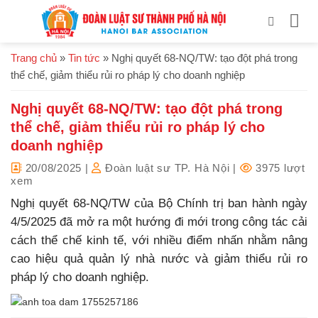
Bỏ
qua
nội
Trang chủ
»
Tin tức
»
Nghị quyết 68-NQ/TW: tạo đột phá trong
dung
thể chế, giảm thiểu rủi ro pháp lý cho doanh nghiệp
Nghị quyết 68-NQ/TW: tạo đột phá trong
thể chế, giảm thiểu rủi ro pháp lý cho
doanh nghiệp
20/08/2025
|
Đoàn luật sư TP. Hà Nội
|
3975 lượt
xem
Nghị quyết 68-NQ/TW của Bộ Chính trị ban hành ngày
4/5/2025 đã mở ra một hướng đi mới trong công tác cải
cách thể chế kinh tế, với nhiều điểm nhấn nhằm nâng
cao hiệu quả quản lý nhà nước và giảm thiểu rủi ro
pháp lý cho doanh nghiệp.