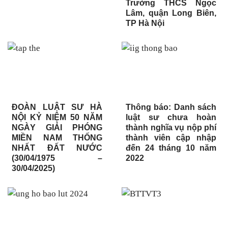
Trường THCS Ngọc
Lâm, quận Long Biên,
TP Hà Nội
ĐOÀN LUẬT SƯ HÀ
Thông báo: Danh sách
NỘI KỶ NIỆM 50 NĂM
luật sư chưa hoàn
NGÀY GIẢI PHÓNG
thành nghĩa vụ nộp phí
MIỀN NAM THỐNG
thành viên cập nhập
NHẤT ĐẤT NƯỚC
đến 24 tháng 10 năm
(30/04/1975 –
2022
30/04/2025)