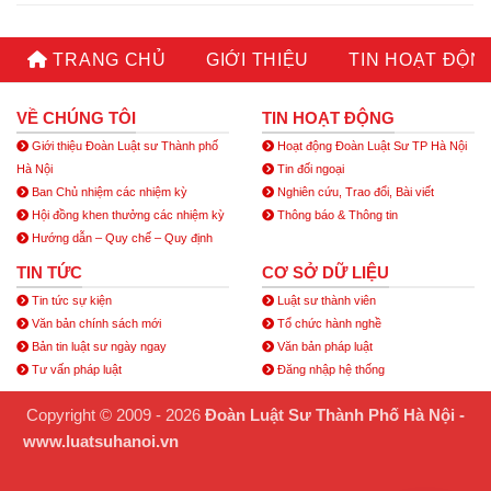
TRANG CHỦ
GIỚI THIỆU
TIN HOẠT ĐỘN
VỀ CHÚNG TÔI
TIN HOẠT ĐỘNG
Giới thiệu Đoàn Luật sư Thành phố
Hoạt động Đoàn Luật Sư TP Hà Nội
Hà Nội
Tin đối ngoại
Ban Chủ nhiệm các nhiệm kỳ
Nghiên cứu, Trao đổi, Bài viết
Hội đồng khen thưởng các nhiệm kỳ
Thông báo & Thông tin
Hướng dẫn – Quy chế – Quy định
TIN TỨC
CƠ SỞ DỮ LIỆU
Tin tức sự kiện
Luật sư thành viên
Văn bản chính sách mới
Tổ chức hành nghề
Bản tin luật sư ngày ngay
Văn bản pháp luật
Tư vấn pháp luật
Đăng nhập hệ thống
Copyright © 2009 - 2026
Đoàn Luật Sư Thành Phố Hà Nội -
www.luatsuhanoi.vn