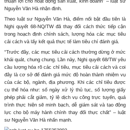
thuận lợi cho hoạt động sản xuất, kinh doanh” – luật sư
Nguyễn Văn Hà nhận định.
Theo luật sư Nguyễn Văn Hà, điểm nổi bật đầu tiên là
Nghị quyết 68-NQ/TW đã thay đổi cách thức tiếp cận
trong hoạch định chính sách, lượng hóa các mục tiêu
cải cách và lấy kết quả thực tế làm tiêu chí đánh giá.
“Trước đây, các mục tiêu cải cách thường dừng ở mức
khái quát, chung chung. Lần này, Nghị quyết 68/TW yêu
cầu lượng hóa rõ các chỉ tiêu, mục tiêu cải cách và coi
đây là cơ sở để đánh giá mức độ hoàn thành nhiệm vụ
của các bộ, ngành, địa phương. Khi các chỉ tiêu được
cụ thể hóa như: số ngày xử lý thủ tục, số lượng giấy
phép phải cắt giảm, tỷ lệ dịch vụ công trực tuyến, quá
trình thực hiện sẽ minh bạch, dễ giám sát và tạo động
lực cho bộ máy hành chính thay đổi thực chất” – luật
sư Nguyễn Văn Hà nhấn mạnh.