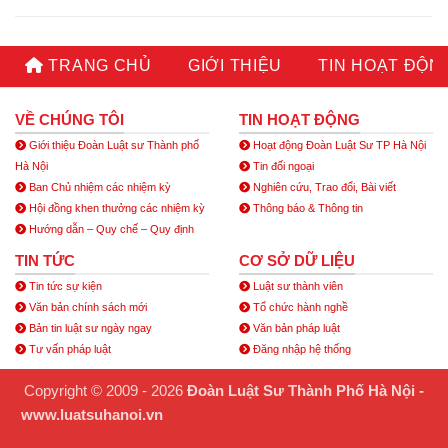
TRANG CHỦ
GIỚI THIỆU
TIN HOẠT ĐỘN
VỀ CHÚNG TÔI
TIN HOẠT ĐỘNG
Giới thiệu Đoàn Luật sư Thành phố
Hoạt động Đoàn Luật Sư TP Hà Nội
Hà Nội
Tin đối ngoại
Ban Chủ nhiệm các nhiệm kỳ
Nghiên cứu, Trao đổi, Bài viết
Hội đồng khen thưởng các nhiệm kỳ
Thông báo & Thông tin
Hướng dẫn – Quy chế – Quy định
TIN TỨC
CƠ SỞ DỮ LIỆU
Tin tức sự kiện
Luật sư thành viên
Văn bản chính sách mới
Tổ chức hành nghề
Bản tin luật sư ngày ngay
Văn bản pháp luật
Tư vấn pháp luật
Đăng nhập hệ thống
Copyright © 2009 - 2026
Đoàn Luật Sư Thành Phố Hà Nội -
www.luatsuhanoi.vn