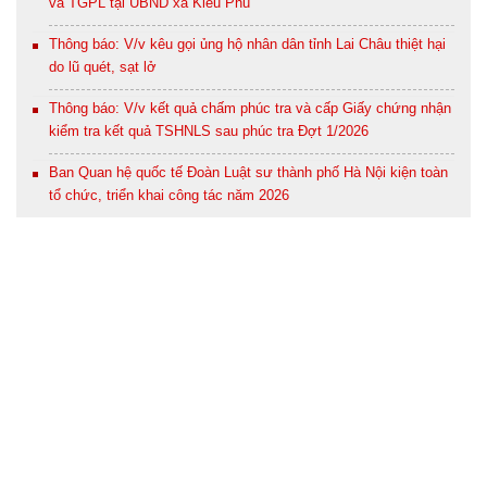
và TGPL tại UBND xã Kiều Phú
Thông báo: V/v kêu gọi ủng hộ nhân dân tỉnh Lai Châu thiệt hại
do lũ quét, sạt lở
Thông báo: V/v kết quả chấm phúc tra và cấp Giấy chứng nhận
kiểm tra kết quả TSHNLS sau phúc tra Đợt 1/2026
Ban Quan hệ quốc tế Đoàn Luật sư thành phố Hà Nội kiện toàn
tổ chức, triển khai công tác năm 2026