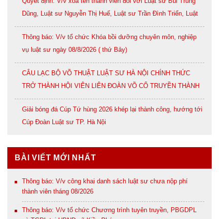
Quyết định: V/v xoá tên thành viên đối với Luật sư Bùi Trung
Dũng, Luật sư Nguyễn Thị Huế, Luật sư Trần Đình Triển, Luật
sư Lê Thị Oanh
Thông báo: V/v tổ chức Khóa bồi dưỡng chuyên môn, nghiệp
vụ luật sư ngày 08/8/2026 ( thứ Bảy)
CÂU LẠC BỘ VÕ THUẬT LUẬT SƯ HÀ NỘI CHÍNH THỨC
TRỞ THÀNH HỘI VIÊN LIÊN ĐOÀN VÕ CỔ TRUYỀN THÀNH
PHỐ HÀ NỘI
Giải bóng đá Cúp Tứ hùng 2026 khép lại thành công, hướng tới
Cúp Đoàn Luật sư TP. Hà Nội
BÀI VIẾT MỚI NHẤT
Thông báo: V/v công khai danh sách luật sư chưa nộp phí
thành viên tháng 08/2026
Thông báo: V/v tổ chức Chương trình tuyên truyền, PBGDPL