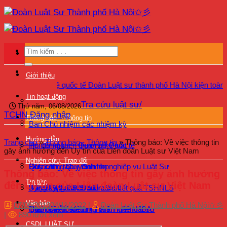
Bỏ
qua
nội
dung
Giới thiệu
an Quan hệ quốc tế Đoàn Luật sư thành phố Hà Nội kiện toàn tổ chức
Tin hoạt động
Tra cứu luật sư/
Thứ năm, 06/08/2026
TCHN
Đăng nhập
Thông báo – Thông tin
Ban Chủ nhiệm các nhiệm kỳ
Hướng dẫn
Trang chủ
»
Thông báo - Thông tin
»
Thông báo: Về việc thông tin
Hội đồng khen thưởng kỷ luật
Tin đối ngoại – Quan hệ Quốc tế
gây ảnh hưởng đến Uy tín của Liên đoàn Luật sư Việt Nam
Nghiên cứu, Trao đổi
Quy chế – Quy định
Bồi dưỡng chuyên môn nghiệp vụ Luật Sư
Lịch công tác – Lịch họp
Thông báo: Về việc thông tin gây ảnh hưởng
Tin tức
đến Uy tín của Liên đoàn Luật sư Việt Nam
Kỷ yếu 40 năm Đoàn LSHN
Bảo vệ quyền lợi luật sư
Bồi dưỡng – Đào tạo
Đăng ký tham dự kiểm tra kết quả TSHNLS
Văn bản
07/06/2018
04/11/2022
|
Đoàn Luật Sư Thành phố Hà Nội✩彡
Giám sát hoạt động hành nghề luật sư
Hướng dẫn sử dụng phần mềm HBA
Trao đổi – Ý kiến
|
890 lượt xem
CSDL LUẬT SƯ