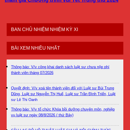
BAN CHỦ NHIỆM NHIỆM KỲ XI
BÀI XEM NHIỀU NHẤT
Thông báo: V/v công khai danh sách luật sư chưa nộp phí
thành viên tháng 07/2026
Quyết định: V/v xoá tên thành viên đối với Luật sư Bùi Trung
Dũng, Luật sư Nguyễn Thị Huế, Luật sư Trần Đình Triển, Luật
sư Lê Thị Oanh
Thông báo: V/v tổ chức Khóa bồi dưỡng chuyên môn, nghiệp
vụ luật sư ngày 08/8/2026 ( thứ Bảy)