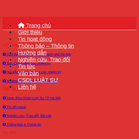
Trang chủ
Giới thiệu
Tin hoạt động
Thông báo – Thông tin
VỀ CHÚNG TÔI
Hướng dẫn
Giới thiệu Đoàn Luật sư Thành phố Hà Nội
Nghiên cứu, Trao đổi
Ban Chủ nhiệm các nhiệm kỳ
Tin tức
Văn bản
Hội đồng khen thưởng các nhiệm kỳ
CSDL LUẬT SƯ
Hướng dẫn – Quy chế – Quy định
Liên hệ
TIN HOẠT ĐỘNG
Hoạt động Đoàn Luật Sư TP Hà Nội
Tin đối ngoại
Nghiên cứu, Trao đổi, Bài viết
Thông báo & Thông tin
tin tức