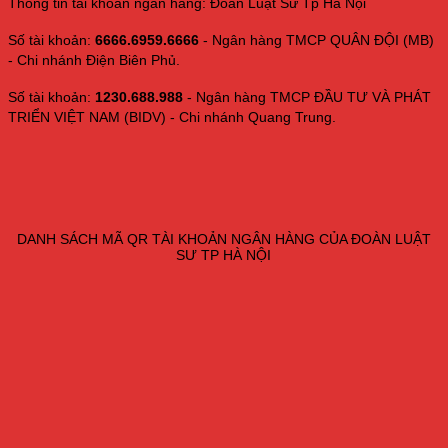
Thông tin tài khoản ngân hàng: Đoàn Luật Sư Tp Hà Nội
Số tài khoản:
6666.6959.6666
- Ngân hàng TMCP QUÂN ĐỘI (MB)
- Chi nhánh Điện Biên Phủ.
Số tài khoản:
1230.688.988
- Ngân hàng TMCP ĐẦU TƯ VÀ PHÁT
TRIỂN VIỆT NAM (BIDV) - Chi nhánh Quang Trung.
DANH SÁCH MÃ QR TÀI KHOẢN NGÂN HÀNG CỦA ĐOÀN LUẬT
SƯ TP HÀ NỘI