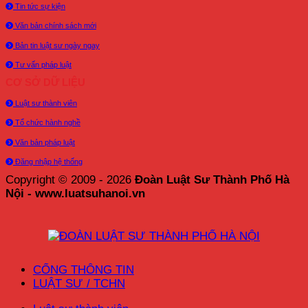
Tin tức sự kiện
Văn bản chính sách mới
Bản tin luật sư ngày ngay
Tư vấn pháp luật
CƠ SỞ DỮ LIỆU
Luật sư thành viên
Tổ chức hành nghề
Văn bản pháp luật
Đăng nhập hệ thống
Copyright © 2009 - 2026
Đoàn Luật Sư Thành Phố Hà
Nội - www.luatsuhanoi.vn
CỔNG THÔNG TIN
LUẬT SƯ / TCHN