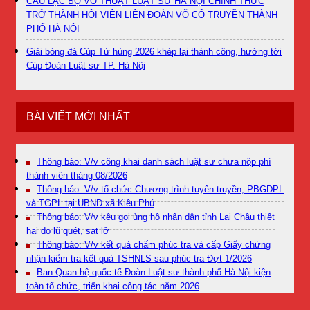
CÂU LẠC BỘ VÕ THUẬT LUẬT SƯ HÀ NỘI CHÍNH THỨC
TRỞ THÀNH HỘI VIÊN LIÊN ĐOÀN VÕ CỔ TRUYỀN THÀNH
PHỐ HÀ NỘI
Giải bóng đá Cúp Tứ hùng 2026 khép lại thành công, hướng tới
Cúp Đoàn Luật sư TP. Hà Nội
BÀI VIẾT MỚI NHẤT
Thông báo: V/v công khai danh sách luật sư chưa nộp phí
thành viên tháng 08/2026
Thông báo: V/v tổ chức Chương trình tuyên truyền, PBGDPL
và TGPL tại UBND xã Kiều Phú
Thông báo: V/v kêu gọi ủng hộ nhân dân tỉnh Lai Châu thiệt
hại do lũ quét, sạt lở
Thông báo: V/v kết quả chấm phúc tra và cấp Giấy chứng
nhận kiểm tra kết quả TSHNLS sau phúc tra Đợt 1/2026
Ban Quan hệ quốc tế Đoàn Luật sư thành phố Hà Nội kiện
toàn tổ chức, triển khai công tác năm 2026