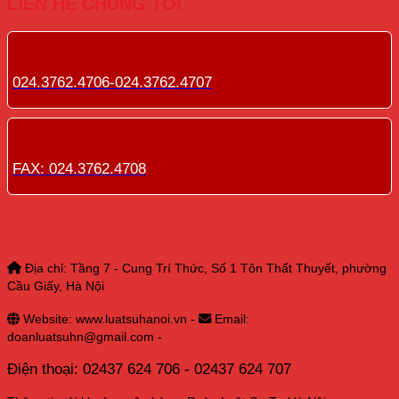
LIÊN HỆ CHÚNG TÔI
024.3762.4706-024.3762.4707
FAX: 024.3762.4708
Địa chỉ: Tầng 7 - Cung Trí Thức, Số 1 Tôn Thất Thuyết, phường
Cầu Giấy, Hà Nội
Website: www.luatsuhanoi.vn -
Email:
doanluatsuhn@gmail.com -
Điện thoại: 02437 624 706 - 02437 624 707