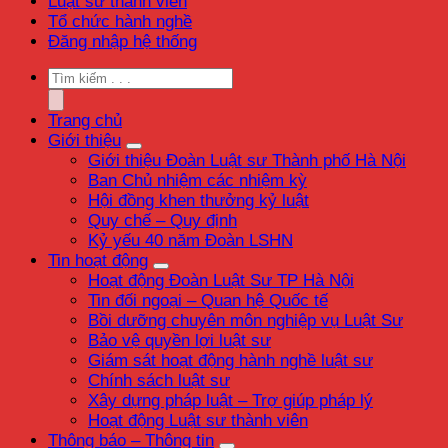
Luật sư thành viên
Tổ chức hành nghề
Đăng nhập hệ thống
Trang chủ
Giới thiệu
Giới thiệu Đoàn Luật sư Thành phố Hà Nội
Ban Chủ nhiệm các nhiệm kỳ
Hội đồng khen thưởng kỷ luật
Quy chế – Quy định
Kỷ yếu 40 năm Đoàn LSHN
Tin hoạt động
Hoạt động Đoàn Luật Sư TP Hà Nội
Tin đối ngoại – Quan hệ Quốc tế
Bồi dưỡng chuyên môn nghiệp vụ Luật Sư
Bảo vệ quyền lợi luật sư
Giám sát hoạt động hành nghề luật sư
Chính sách luật sư
Xây dựng pháp luật – Trợ giúp pháp lý
Hoạt động Luật sư thành viên
Thông báo – Thông tin