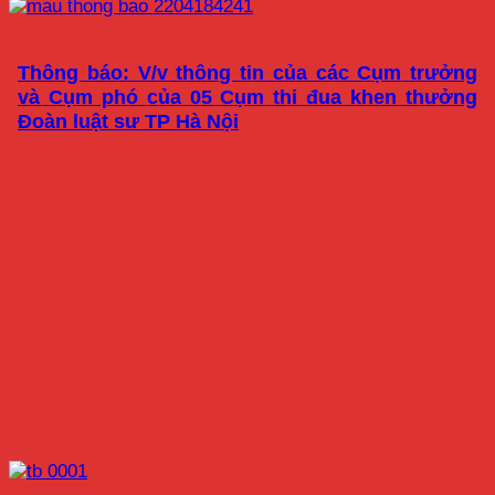
Thông báo: V/v thông tin của các Cụm trưởng
và Cụm phó của 05 Cụm thi đua khen thưởng
Đoàn luật sư TP Hà Nội