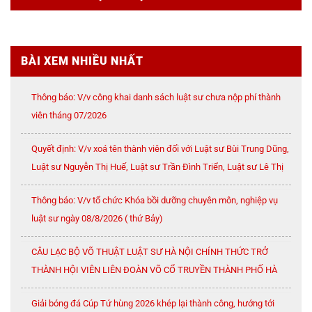
BÀI XEM NHIỀU NHẤT
Thông báo: V/v công khai danh sách luật sư chưa nộp phí thành
viên tháng 07/2026
Quyết định: V/v xoá tên thành viên đối với Luật sư Bùi Trung Dũng,
Luật sư Nguyễn Thị Huế, Luật sư Trần Đình Triển, Luật sư Lê Thị
Oanh
Thông báo: V/v tổ chức Khóa bồi dưỡng chuyên môn, nghiệp vụ
luật sư ngày 08/8/2026 ( thứ Bảy)
CÂU LẠC BỘ VÕ THUẬT LUẬT SƯ HÀ NỘI CHÍNH THỨC TRỞ
THÀNH HỘI VIÊN LIÊN ĐOÀN VÕ CỔ TRUYỀN THÀNH PHỐ HÀ
NỘI
Giải bóng đá Cúp Tứ hùng 2026 khép lại thành công, hướng tới